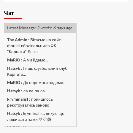
Чат
Latest Message:
2 weeks, 6 days ago
The Admin
:
Вітаємо на сайті
фанів і вболівальників ФК
"Карпати" Львів
MaRiO :
А ми йдемо...
Hatsyk :
І наш футбольний клуб
Карпати...
MaRiO :
До перемоги ведемо!
Hatsyk :
ла ла ла ла
kryminalist :
прийшлось
реєструватись заново
Hatsyk :
kryminalist, дякую що
лишився з нами 💚🤍🦁
MaRiO :
Чат потрохи оживає, то