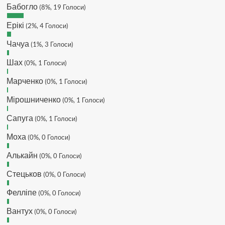
Makiavelli :
Всім привіт!
Бабогло
(8%, 19 Голоси)
Makiavelli :
Бачу чат знову живий)
Ерікі
(2%, 4 Голоси)
MaRiO :
Трансфери такі шо слів
нема....все йде до чергового
Чачуа
(1%, 3 Голоси)
провалу 🙁
Шах
Hatsyk
(0%, 1 Голоси)
:
Makiavelli, вітаємо на
сайті. Вірю що чат і сайт загалом
Марченко
(0%, 1 Голоси)
буде ще активніший з часом)
Hatsyk
:
Та Кузик ще ок, а
Мірошниченко
(0%, 1 Голоси)
Мельниченко я думаю це для
Сапуга
перспективи, хз хз
(0%, 1 Голоси)
SVAT :
На завтра планують
Моха
(0%, 0 Голоси)
трансляцію товарняка з Минаєм
https://www.youtube.com/live/Qb1ebGeOfZ8?
Алькайн
(0%, 0 Голоси)
si=GU46Q4zlJQd2L-W8
Стецьков
(0%, 0 Голоси)
Hatsyk
:
А ще на сайті триває
опитування)
Фелліпе
(0%, 0 Голоси)
SVAT :
Hatsyk А як зробити
посилання?
Вантух
(0%, 0 Голоси)
Hatsyk
:
В чаті? У вікні URL