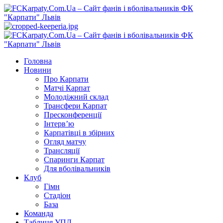
Перейти
до
вмісту
Primary
Menu
Головна
Новини
Про Карпати
Матчі Карпат
Молодіжний склад
Трансфери Карпат
Пресконференції
Інтерв’ю
Карпатівці в збірних
Огляд матчу
Трансляції
Спаринги Карпат
Для вболівальників
Клуб
Гімн
Стадіон
База
Команда
Таблиця УПЛ