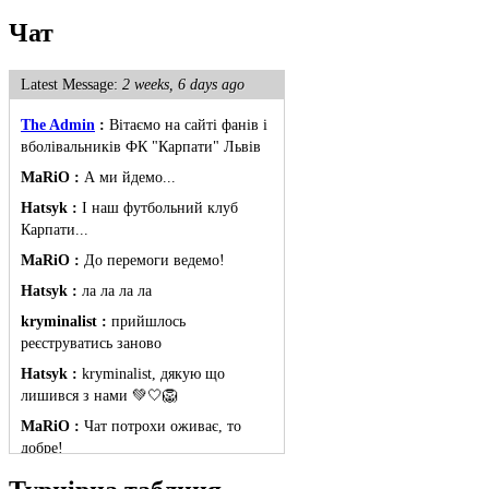
Чат
Latest Message:
2 weeks, 6 days ago
The Admin
:
Вітаємо на сайті фанів і
вболівальників ФК "Карпати" Львів
MaRiO :
А ми йдемо...
Hatsyk :
І наш футбольний клуб
Карпати...
MaRiO :
До перемоги ведемо!
Hatsyk :
ла ла ла ла
kryminalist :
прийшлось
реєструватись заново
Hatsyk :
kryminalist, дякую що
лишився з нами 💚🤍🦁
MaRiO :
Чат потрохи оживає, то
добре!
MaRiO :
Знов у клубі бардак...