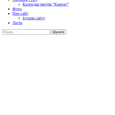
Календар матчів “Карпат”
Фото
Про сайт
Історія сайту
Логін
Пошук: