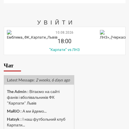
УВІЙТИ
10.08.2026
18:00
"Карпати" vs ЛНЗ
Чат
Latest Message:
2 weeks, 6 days ago
The Admin
:
Вітаємо на сайті
фанів і вболівальників ФК
"Карпати" Львів
MaRiO :
А ми йдемо...
Hatsyk :
І наш футбольний клуб
Карпати...