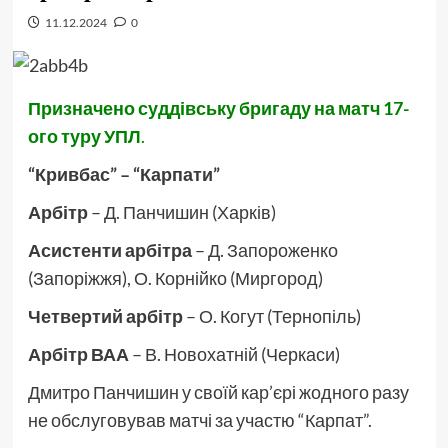
11.12.2024
0
Призначено суддівську бригаду на матч 17-
ого туру УПЛ
.
“Кривбас” – “Карпати”
Арбітр
– Д. Панчишин (Харків)
Асистенти арбітра
– Д. Запороженко
(Запоріжжя), О. Корнійко (Миргород)
Четвертий арбітр
– О. Когут (Тернопіль)
Арбітр ВАА
– В. Новохатній (Черкаси)
Дмитро Панчишин у своїй кар’єрі жодного разу
не обслуговував матчі за участю “Карпат”.