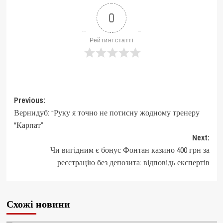
0
Рейтинг статті
Post
Previous:
Вернидуб: “Руку я точно не потисну жодному тренеру
navigation
“Карпат”
Next:
Чи вигідним є бонус Фонтан казино 400 грн за
реєстрацію без депозита: відповідь експертів
Схожі новини