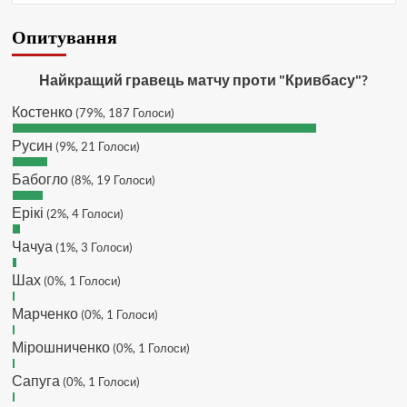
зараз скину.
SVAT :
Hatsyk, Якщо зручно, то
Опитування
завтра напишу в інстаграм
Hatsyk :
SVAT, без проблем
Найкращий гравець матчу проти "Кривбасу"?
SVAT :
Hatsyk в інсті обмеження
Костенко
(79%, 187 Голоси)
кинув в ТГ
DJGycle :
Tamada
Русин
(9%, 21 Голоси)
Makiavelli :
Всім привіт!
Бабогло
(8%, 19 Голоси)
Makiavelli :
Бачу чат знову живий)
Ерікі
(2%, 4 Голоси)
MaRiO :
Трансфери такі шо слів
нема....все йде до чергового
Чачуа
(1%, 3 Голоси)
провалу 🙁
Шах
Hatsyk
(0%, 1 Голоси)
:
Makiavelli, вітаємо на
сайті. Вірю що чат і сайт загалом
Марченко
(0%, 1 Голоси)
буде ще активніший з часом)
Hatsyk
:
Та Кузик ще ок, а
Мірошниченко
(0%, 1 Голоси)
Мельниченко я думаю це для
Сапуга
перспективи, хз хз
(0%, 1 Голоси)
SVAT :
На завтра планують