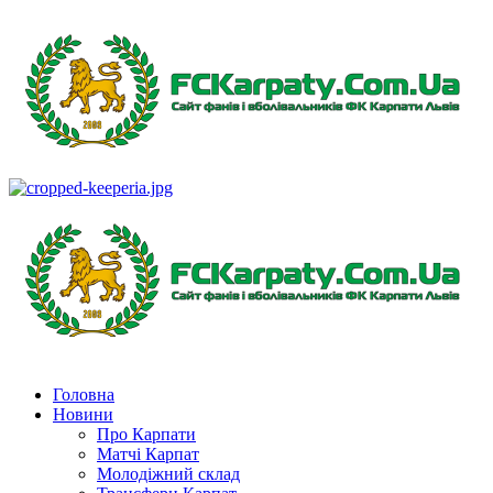
Перейти
до
вмісту
Primary
Menu
Головна
Новини
Про Карпати
Матчі Карпат
Молодіжний склад