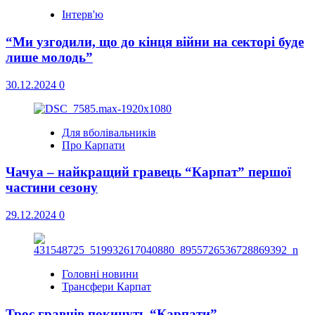
Інтерв'ю
“Ми узгодили, що до кінця війни на секторі буде
лише молодь”
30.12.2024
0
Для вболівальників
Про Карпати
Чачуа – найкращий гравець “Карпат” першої
частини сезону
29.12.2024
0
Головні новини
Трансфери Карпат
Троє гравців покинуть “Карпати”