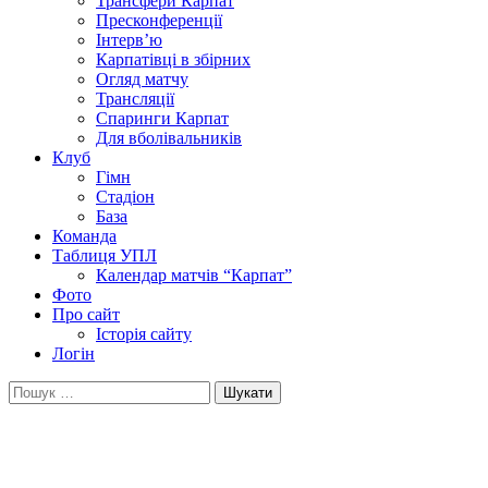
Трансфери Карпат
Пресконференції
Інтерв’ю
Карпатівці в збірних
Огляд матчу
Трансляції
Спаринги Карпат
Для вболівальників
Клуб
Гімн
Стадіон
База
Команда
Таблиця УПЛ
Календар матчів “Карпат”
Фото
Про сайт
Історія сайту
Логін
Пошук: