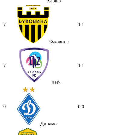
Харків
MaRiO :
Трансфери такі шо слів
нема....все йде до чергового провалу
🙁
7
1
1
Hatsyk
:
Makiavelli, вітаємо на сайті.
Вірю що чат і сайт загалом буде ще
активніший з часом)
Буковина
Hatsyk
:
Та Кузик ще ок, а
Мельниченко я думаю це для
перспективи, хз хз
7
1
1
SVAT :
На завтра планують
трансляцію товарняка з Минаєм
https://www.youtube.com/live/Qb1ebGeOfZ8?
ЛНЗ
si=GU46Q4zlJQd2L-W8
Hatsyk
:
А ще на сайті триває
опитування)
9
0
0
SVAT :
Hatsyk А як зробити
посилання?
Hatsyk
:
В чаті? У вікні URL
Динамо
вставляєш лінк на свій профіль)