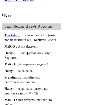
Чат
Latest Message:
2 weeks, 5 days ago
The Admin
:
Вітаємо на сайті фанів і
вболівальників ФК "Карпати" Львів
MaRiO :
А ми йдемо...
Hatsyk :
І наш футбольний клуб
Карпати...
MaRiO :
До перемоги ведемо!
Hatsyk :
ла ла ла ла
kryminalist :
прийшлось
реєструватись заново
Hatsyk :
kryminalist, дякую що
лишився з нами 💚🤍🦁
MaRiO :
Чат потрохи оживає, то
добре!