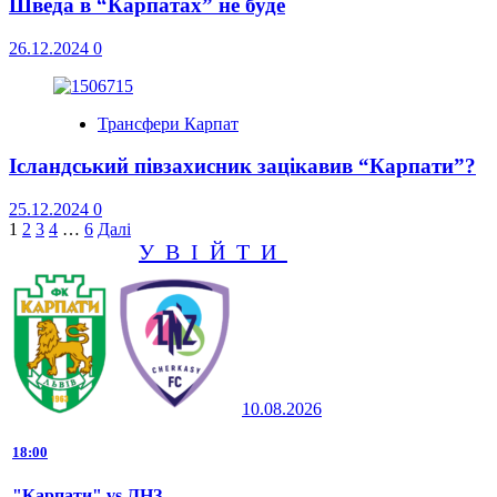
Шведа в “Карпатах” не буде
26.12.2024
0
Трансфери Карпат
Ісландський півзахисник зацікавив “Карпати”?
25.12.2024
0
Пагінація
1
2
3
4
…
6
Далі
УВІЙТИ
записів
10.08.2026
18:00
"Карпати" vs ЛНЗ