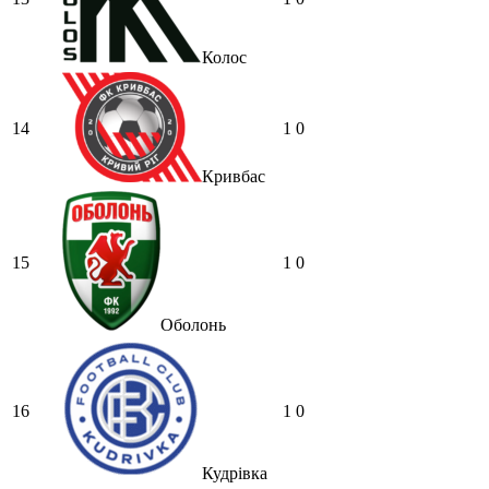
підпишуть декількох гарних
креативщиків , які можуть зробити
щось самі без системи , то буде дуже
Колос
важко. Захист ще ніби тримається ,
але от в атаці все якось дуже не дуже.
Makiavelli :
Треба хоч когось вже))
14
1
0
Makiavelli :
Пара форвардів Невес -
Кривбас
Сидун , не звучить , як на великі
амбіції в УПЛ. Надіюсь Русол хоч
залишки Дніпра-1 підтягне ( Лєднєв,
Третяков, Сарапій, Гаджиєв ,
15
1
0
Мірошниченко) Бо маємо 2 вінгера і
надіємось у щось грати в УПЛ . Хоч
Шведа додому візьміть чи що..
Оболонь
MaRiO :
Makiavelli воно так виглядає
шо на нас чекає повний провал
SVAT :
MaRiO Та думаю це вже
16
1
0
провал, не так за футбольними
показниками, як в менеджменті. За
рік не зроблено нічого. Та і судячи з
Кудрівка
тих людей, які в клубі і не могло