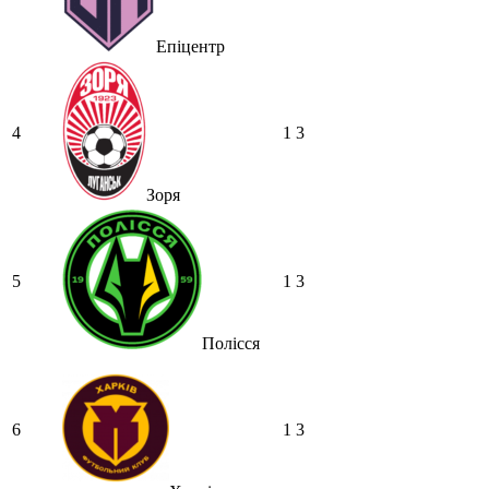
SVAT :
З тютюнником 10-й тур
орієнтовно 19 жовтня
Епіцентр
Hatsyk
:
SVAT, не можу дочекатись
початку сезону
SVAT :
Hatsyk, Куди можна написати
в особисті пару питань/ зауважень/
4
1
3
покращень по сайту? І чи можна на
сайт скинути криптою ltc?
Зоря
Hatsyk
:
SVAT, телеграм, пошта,
вайбер, будь де) що підходить? зараз
скину.
SVAT :
Hatsyk, Якщо зручно, то
5
1
3
завтра напишу в інстаграм
Hatsyk :
SVAT, без проблем
Полісся
SVAT :
Hatsyk в інсті обмеження
кинув в ТГ
DJGycle :
Tamada
6
1
3
Makiavelli :
Всім привіт!
Makiavelli :
Бачу чат знову живий)