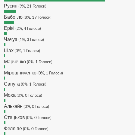
DJGycle :
Tamada
Русин
(9%, 21 Голоси)
Makiavelli :
Всім привіт!
Бабогло
(8%, 19 Голоси)
Makiavelli :
Бачу чат знову живий)
Ерікі
(2%, 4 Голоси)
MaRiO :
Трансфери такі шо слів
нема....все йде до чергового
Чачуа
(1%, 3 Голоси)
провалу 🙁
Шах
Hatsyk
(0%, 1 Голоси)
:
Makiavelli, вітаємо на
сайті. Вірю що чат і сайт загалом
Марченко
(0%, 1 Голоси)
буде ще активніший з часом)
Hatsyk
:
Та Кузик ще ок, а
Мірошниченко
(0%, 1 Голоси)
Мельниченко я думаю це для
Сапуга
перспективи, хз хз
(0%, 1 Голоси)
SVAT :
На завтра планують
Моха
(0%, 0 Голоси)
трансляцію товарняка з Минаєм
https://www.youtube.com/live/Qb1ebGeOfZ8?
Алькайн
(0%, 0 Голоси)
si=GU46Q4zlJQd2L-W8
Стецьков
(0%, 0 Голоси)
Hatsyk
:
А ще на сайті триває
опитування)
Фелліпе
(0%, 0 Голоси)
SVAT :
Hatsyk А як зробити