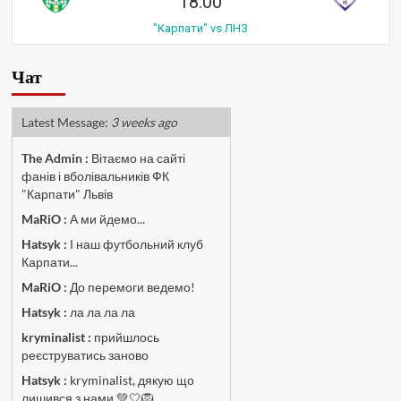
18:00
"Карпати" vs ЛНЗ
Чат
Latest Message:
3 weeks ago
The Admin
:
Вітаємо на сайті
фанів і вболівальників ФК
"Карпати" Львів
MaRiO :
А ми йдемо...
Hatsyk :
І наш футбольний клуб
Карпати...
MaRiO :
До перемоги ведемо!
Hatsyk :
ла ла ла ла
kryminalist :
прийшлось
реєструватись заново
Hatsyk :
kryminalist, дякую що
лишився з нами 💚🤍🦁