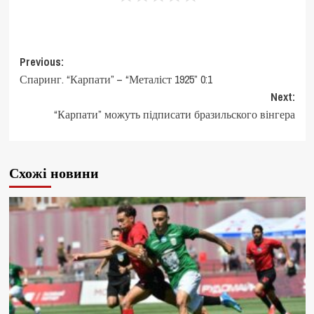
Post
Previous:
Спаринг. “Карпати” – “Металіст 1925” 0:1
navigation
Next:
“Карпати” можуть підписати бразильского вінгера
Схожі новини