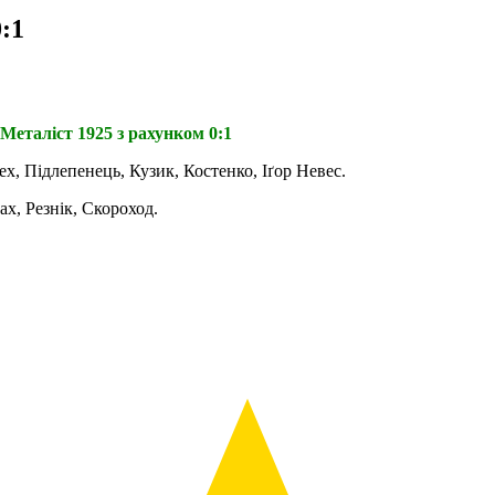
:1
Металіст 1925 з рахунком 0:1
ех, Підлепенець, Кузик, Костенко, Іґор Невес.
х, Резнік, Скороход.