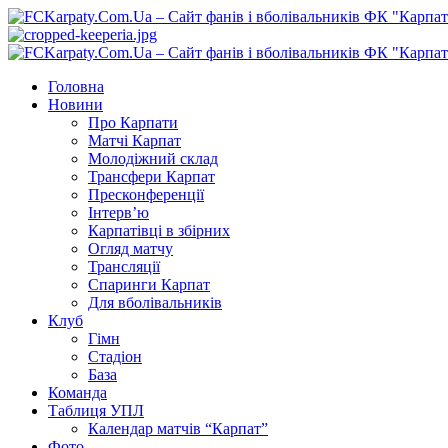
Перейти
до
вмісту
Primary
Menu
Головна
Новини
Про Карпати
Матчі Карпат
Молодіжний склад
Трансфери Карпат
Пресконференції
Інтерв’ю
Карпатівці в збірних
Огляд матчу
Трансляції
Спаринги Карпат
Для вболівальників
Клуб
Гімн
Стадіон
База
Команда
Таблиця УПЛ
Календар матчів “Карпат”
Фото