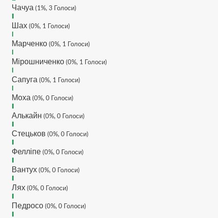
обмеження кинув в ТГ
Чачуа
(1%, 3 Голоси)
DJGycle :
Tamada
Шах
(0%, 1 Голоси)
Makiavelli :
Всім привіт!
Марченко
(0%, 1 Голоси)
Makiavelli :
Бачу чат знову
живий)
Мірошниченко
(0%, 1 Голоси)
MaRiO :
Трансфери такі шо
Сапуга
слів нема....все йде до
(0%, 1 Голоси)
чергового провалу 🙁
Моха
(0%, 0 Голоси)
Hatsyk
:
Makiavelli, вітаємо
на сайті. Вірю що чат і сайт
Алькайн
(0%, 0 Голоси)
загалом буде ще
активніший з часом)
Стецьков
(0%, 0 Голоси)
Hatsyk
:
Та Кузик ще ок, а
Фелліпе
(0%, 0 Голоси)
Мельниченко я думаю це
для перспективи, хз хз
Вантух
(0%, 0 Голоси)
SVAT :
На завтра планують
Лях
трансляцію товарняка з
(0%, 0 Голоси)
Минаєм
Педросо
(0%, 0 Голоси)
https://www.youtube.com/live/Qb1ebGeOfZ8?
si=GU46Q4zlJQd2L-W8