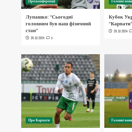
Пресконференції
Головні нов
Лупашко: “Сьогодні
Кубок Укр
головним був наш фізичний
“Карпати”
стан”
29.10.2024
29.10.2024
0
Про Карпати
Головні нов