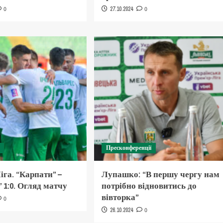
0
27.10.2024
0
Пресконференції
іга. “Карпати” –
Лупашко: “В першу чергу нам
 1:0. Огляд матчу
потрібно відновитись до
вівторка”
0
26.10.2024
0