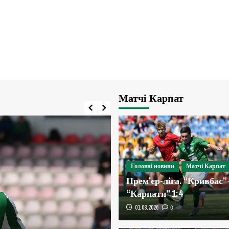
Матчі Карпат
Головні новини
Матчі Карпат
Прем’єр-ліга. “Кривбас” 
“Карпати” 1:4
01.08.2026
0