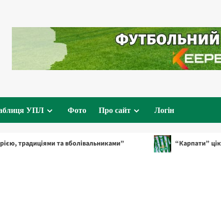
аблиця УПЛ
Фото
Про сайт
Логін
ціями та вболівальниками”
“Карпати” цікавляться гра