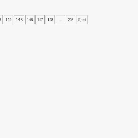
3
144
145
146
147
148
…
203
Далі