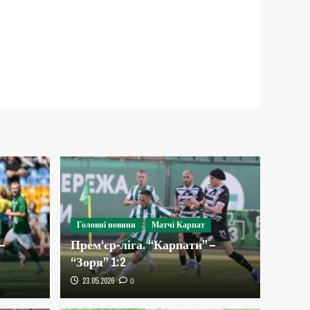
Головні новини
Матчі Карпат
–
Прем‘єр-ліга. “Карпати” –
“Зоря” 1:2
23.05.2026
0