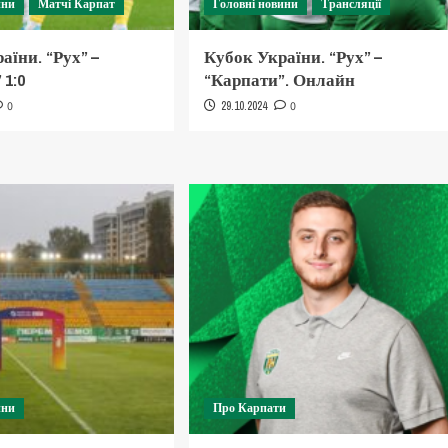
ини
Матчі Карпат
Головні новини
Трансляції
аїни. “Рух” –
Кубок України. “Рух” –
 1:0
“Карпати”. Онлайн
0
29.10.2024
0
ини
Про Карпати