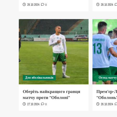
28.10.2024
0
28.10.2024
Для вболівальників
Огляд матчу
Оберіть найкращого гравця
Прем’єр-Л
матчу проти “Оболоні”
“Оболонь”
27.10.2024
0
26.10.2024