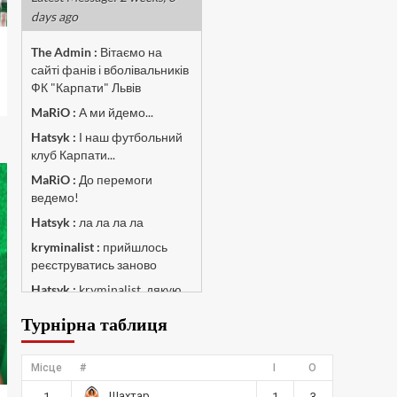
days ago
The Admin
:
Вітаємо на
сайті фанів і вболівальників
ФК "Карпати" Львів
MaRiO :
А ми йдемо...
Hatsyk :
І наш футбольний
клуб Карпати...
MaRiO :
До перемоги
ведемо!
Hatsyk :
ла ла ла ла
kryminalist :
прийшлось
реєструватись заново
Hatsyk :
kryminalist, дякую
що лишився з нами 💚🤍🦁
Турнірна таблиця
MaRiO :
Чат потрохи
оживає, то добре!
Місце
#
І
О
MaRiO :
Знов у клубі
бардак...
Шахтар
1
1
3