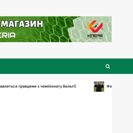
вцями з чемпіонату Бельгії
Фернандес – найкращий тр