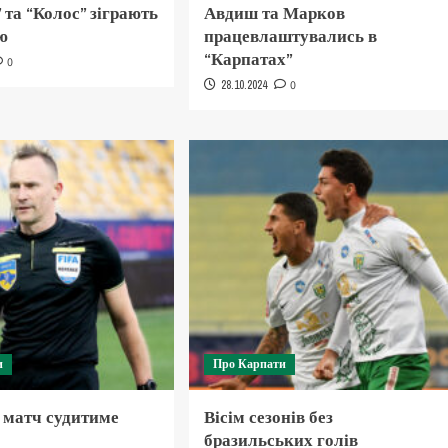
 та “Колос” зіграють
Авдиш та Марков
ю
працевлаштувались в
“Карпатах”
0
28.10.2024
0
и
Про Карпати
 матч судитиме
Вісім сезонів без
бразильських голів