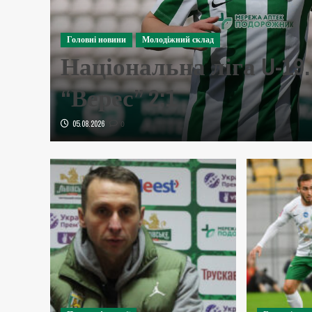
Головні новини
Молодіжний склад
Національна ліга U-19.
“Верес” 2:1
05.08.2026
0