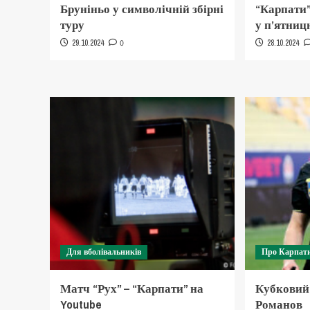
Бруніньо у символічній збірні
“Карпати”
туру
у п’ятниц
29.10.2024
0
28.10.2024
Для вболівальників
Про Карпат
Матч “Рух” – “Карпати” на
Кубковий
Youtube
Романов