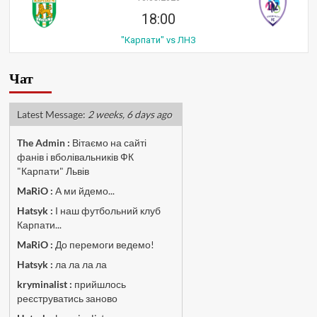
18:00
"Карпати" vs ЛНЗ
Чат
Latest Message:
2 weeks, 6 days ago
The Admin
:
Вітаємо на сайті
фанів і вболівальників ФК
"Карпати" Львів
MaRiO :
А ми йдемо...
Hatsyk :
І наш футбольний клуб
Карпати...
MaRiO :
До перемоги ведемо!
Hatsyk :
ла ла ла ла
kryminalist :
прийшлось
реєструватись заново