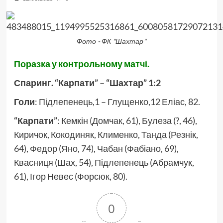
Фото - ФК "Шахтар"
Поразка у контрольному матчі.
Спаринг. “Карпати” – “Шахтар” 1:2
Голи
: Підлепенець,1 – Глущенко,12 Еліас, 82.
“Карпати”
: Кемкін (Домчак, 61), Булеза (?, 46),
Киричок, Кокодиняк, Клименко, Танда (Резнік,
64), Федор (Яно, 74), Чабан (Фабіано, 69),
Квасниця (Шах, 54), Підлепенець (Абрамчук,
61), Ігор Невес (Форсюк, 80).
0