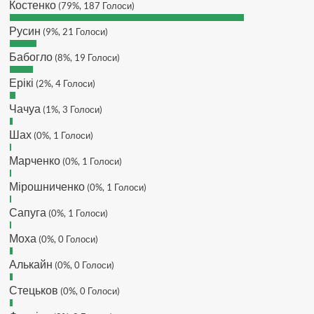
Костенко
(79%, 187 Голоси)
кинув в ТГ
DJGycle :
Tamada
Русин
(9%, 21 Голоси)
Makiavelli :
Всім привіт!
Бабогло
(8%, 19 Голоси)
Makiavelli :
Бачу чат знову живий)
Ерікі
(2%, 4 Голоси)
MaRiO :
Трансфери такі шо слів
нема....все йде до чергового
Чачуа
(1%, 3 Голоси)
провалу 🙁
Шах
Hatsyk
(0%, 1 Голоси)
:
Makiavelli, вітаємо на
сайті. Вірю що чат і сайт загалом
Марченко
(0%, 1 Голоси)
буде ще активніший з часом)
Hatsyk
:
Та Кузик ще ок, а
Мірошниченко
(0%, 1 Голоси)
Мельниченко я думаю це для
Сапуга
перспективи, хз хз
(0%, 1 Голоси)
SVAT :
На завтра планують
Моха
(0%, 0 Голоси)
трансляцію товарняка з Минаєм
https://www.youtube.com/live/Qb1ebGeOfZ8?
Алькайн
(0%, 0 Голоси)
si=GU46Q4zlJQd2L-W8
Стецьков
(0%, 0 Голоси)
Hatsyk
:
А ще на сайті триває
опитування)