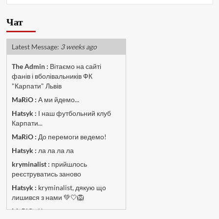
Чат
Latest Message:
3 weeks ago
The Admin
:
Вітаємо на сайті
фанів і вболівальників ФК
"Карпати" Львів
MaRiO :
А ми йдемо...
Hatsyk :
І наш футбольний клуб
Карпати...
MaRiO :
До перемоги ведемо!
Hatsyk :
ла ла ла ла
kryminalist :
прийшлось
реєструватись заново
Hatsyk :
kryminalist, дякую що
лишився з нами 💚🤍🦁
MaRiO :
Чат потрохи оживає, то