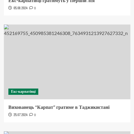
Екс-карпатівці гратимуть у Першій лізі
05.08.2024
0
Екс-карпатівці
Вихованець “Карпат” гратиме в Таджикистані
25.07.2024
0