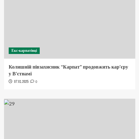
Екс-карпатівці
Колишній півзахисник “Карпат” продовжить кар’єру
у В’єтнамі
07.01.2025
0