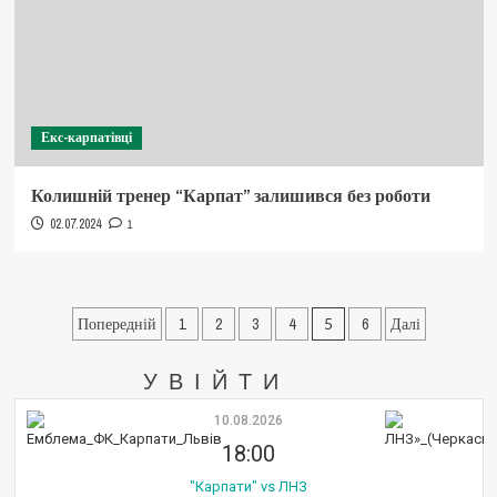
Екс-карпатівці
Колишній тренер “Карпат” залишився без роботи
02.07.2024
1
Пагінація
Попередній
1
2
3
4
5
6
Далі
записів
УВІЙТИ
10.08.2026
18:00
"Карпати" vs ЛНЗ