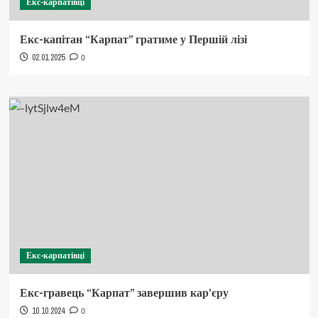
Екс-карпатівці
Екс-капітан “Карпат” гратиме у Першій лізі
02.01.2025
0
Екс-карпатівці
Екс-гравець “Карпат” завершив кар’єру
10.10.2024
0