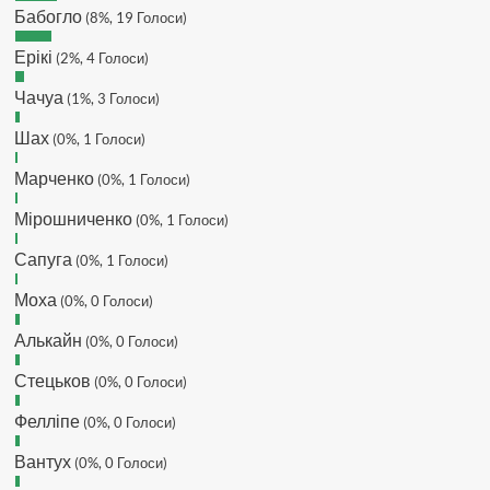
Makiavelli :
Всім привіт!
Бабогло
(8%, 19 Голоси)
Makiavelli :
Бачу чат знову живий)
Ерікі
(2%, 4 Голоси)
MaRiO :
Трансфери такі шо слів
нема....все йде до чергового
Чачуа
(1%, 3 Голоси)
провалу 🙁
Шах
Hatsyk
(0%, 1 Голоси)
:
Makiavelli, вітаємо на
сайті. Вірю що чат і сайт загалом
Марченко
(0%, 1 Голоси)
буде ще активніший з часом)
Hatsyk
:
Та Кузик ще ок, а
Мірошниченко
(0%, 1 Голоси)
Мельниченко я думаю це для
Сапуга
перспективи, хз хз
(0%, 1 Голоси)
SVAT :
На завтра планують
Моха
(0%, 0 Голоси)
трансляцію товарняка з Минаєм
https://www.youtube.com/live/Qb1ebGeOfZ8?
Алькайн
(0%, 0 Голоси)
si=GU46Q4zlJQd2L-W8
Стецьков
(0%, 0 Голоси)
Hatsyk
:
А ще на сайті триває
опитування)
Фелліпе
(0%, 0 Голоси)
SVAT :
Hatsyk А як зробити
посилання?
Вантух
(0%, 0 Голоси)
Hatsyk
:
В чаті? У вікні URL