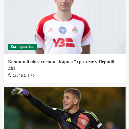
Екс-карпатівці
Колишній півзахисник “Карпат” гратиме у Першій
лізі
16.07.2026
0