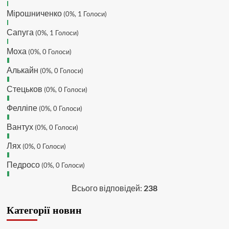
Hatsyk
:
Та Кузик ще ок, а
Мірошниченко
(0%, 1 Голоси)
Мельниченко я думаю це для
Сапуга
перспективи, хз хз
(0%, 1 Голоси)
SVAT :
На завтра планують
Моха
(0%, 0 Голоси)
трансляцію товарняка з Минаєм
https://www.youtube.com/live/Qb1ebGeOfZ8?
Алькайн
(0%, 0 Голоси)
si=GU46Q4zlJQd2L-W8
Стецьков
(0%, 0 Голоси)
Hatsyk
:
А ще на сайті триває
опитування)
Фелліпе
(0%, 0 Голоси)
SVAT :
Hatsyk А як зробити
посилання?
Вантух
(0%, 0 Голоси)
Hatsyk
:
В чаті? У вікні URL
Лях
(0%, 0 Голоси)
вставляєш лінк на свій профіль)
Педросо
SVAT
:
Ніби вставив, а все одно
(0%, 0 Голоси)
блочить. Там де URL ставити лінк
на профіль, а нижче ( Message)
Всього відповідей:
238
саме посилання?
Категорії новин
Hatsyk
:
Так я ж бачу твої
повідомлення з лінком на ютуб,