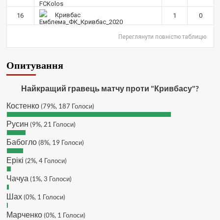
чи можна на сайт скинути криптою
ltc?
Кривбас
16
1
0
Hatsyk
:
SVAT, телеграм, пошта,
Переглянути повністю таблицю
вайбер, будь де) що підходить?
зараз скину.
SVAT :
Hatsyk, Якщо зручно, то
Опитування
завтра напишу в інстаграм
Hatsyk :
SVAT, без проблем
Найкращий гравець матчу проти "Кривбасу"?
SVAT :
Hatsyk в інсті обмеження
Костенко
(79%, 187 Голоси)
кинув в ТГ
DJGycle :
Tamada
Русин
(9%, 21 Голоси)
Makiavelli :
Всім привіт!
Бабогло
(8%, 19 Голоси)
Makiavelli :
Бачу чат знову живий)
Ерікі
(2%, 4 Голоси)
MaRiO :
Трансфери такі шо слів
нема....все йде до чергового
Чачуа
(1%, 3 Голоси)
провалу 🙁
Шах
Hatsyk
(0%, 1 Голоси)
:
Makiavelli, вітаємо на
сайті. Вірю що чат і сайт загалом
Марченко
(0%, 1 Голоси)
буде ще активніший з часом)