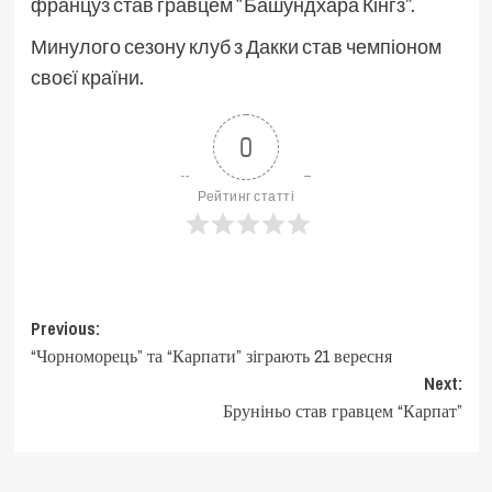
француз став гравцем “Башундхара Кінгз”.
Минулого сезону клуб з Дакки став чемпіоном
своєї країни.
0
Рейтинг статті
Post
Previous:
“Чорноморець” та “Карпати” зіграють 21 вересня
navigation
Next:
Бруніньо став гравцем “Карпат”