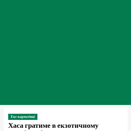
Екс-карпатівці
Хаса гратиме в екзотичному