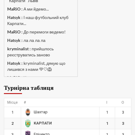
"Карпати" Львів
MaRiO :
А ми йдемо...
Hatsyk :
І наш футбольний клуб
Карпати...
MaRiO :
До перемоги ведемо!
Hatsyk :
ла ла ла ла
kryminalist :
прийшлось
реєструватись заново
Hatsyk :
kryminalist, дякую що
лишився з нами 💚🤍🦁
MaRiO :
Чат потрохи оживає, то
добре!
Турнірна таблиця
MaRiO :
Знов у клубі бардак...
Hatsyk :
Все буде добре
Місце
#
І
О
Torsida_LEMBERG_1963 :
Всім
Шахтар
1
1
3
привіт, знову з вами)
Hatsyk :
Torsida_LEMBERG_1963 ,
КАРПАТИ
2
1
3
радий вітати 🙌 🦁
Епіцентр
3
1
3