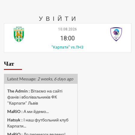
УВІЙТИ
10.08.2026
18:00
"Карпати" vs ЛНЗ
Чат
Latest Message:
2 weeks, 6 days ago
The Admin
:
Вітаємо на сайті
фанів і вболівальників ФК
"Карпати" Львів
MaRiO :
А ми йдемо...
Hatsyk :
І наш футбольний клуб
Карпати...
MaRiO :
До перемоги ведемо!