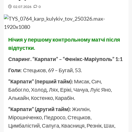
02.07.2026
0
Нічия у першому контрольному матчі після
відпустки.
Спаринг. “Карпати” – “Фенікс-Маріуполь” 1:1
Голи
: Стецьков, 69 – Бугай, 53.
“Карпати” (перший тайм):
Мисак, Сич,
Бабогло, Холод, Лях, Ерікі, Чачуа, Луіс Яно,
Алькайн, Костенко, Карабін.
“Карпати” (другий тайм):
Жилкін,
Мірошніченко, Педросо, Стецьков,
Цимбалістий, Сапуга, Квасниця, Резнік, Шах,