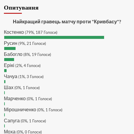
SVAT :
Hatsyk, Якщо зручно, то
Опитування
завтра напишу в інстаграм
Hatsyk :
SVAT, без проблем
Найкращий гравець матчу проти "Кривбасу"?
SVAT :
Hatsyk в інсті обмеження
Костенко
(79%, 187 Голоси)
кинув в ТГ
DJGycle :
Tamada
Русин
(9%, 21 Голоси)
Makiavelli :
Всім привіт!
Бабогло
(8%, 19 Голоси)
Makiavelli :
Бачу чат знову живий)
Ерікі
(2%, 4 Голоси)
MaRiO :
Трансфери такі шо слів
нема....все йде до чергового
Чачуа
(1%, 3 Голоси)
провалу 🙁
Шах
Hatsyk
(0%, 1 Голоси)
:
Makiavelli, вітаємо на
сайті. Вірю що чат і сайт загалом
Марченко
(0%, 1 Голоси)
буде ще активніший з часом)
Hatsyk
:
Та Кузик ще ок, а
Мірошниченко
(0%, 1 Голоси)
Мельниченко я думаю це для
Сапуга
перспективи, хз хз
(0%, 1 Голоси)
SVAT :
На завтра планують
Моха
(0%, 0 Голоси)