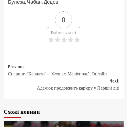
Булеза, Чабан, Дєдов.
0
Рейтинг статті
Post
Previous:
Спаринг. “Карпати” – “Фенікс-Маріуполь”. Онлайн
navigation
Next:
Адамюк продовжить кар’єру у Першій лізі
Схожі новини