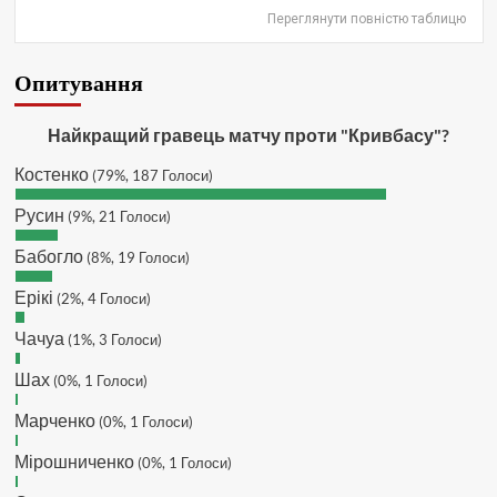
Переглянути повністю таблицю
вайбер, будь де) що підходить?
зараз скину.
SVAT :
Hatsyk, Якщо зручно, то
Опитування
завтра напишу в інстаграм
Hatsyk :
SVAT, без проблем
Найкращий гравець матчу проти "Кривбасу"?
SVAT :
Hatsyk в інсті обмеження
Костенко
(79%, 187 Голоси)
кинув в ТГ
DJGycle :
Tamada
Русин
(9%, 21 Голоси)
Makiavelli :
Всім привіт!
Бабогло
(8%, 19 Голоси)
Makiavelli :
Бачу чат знову живий)
Ерікі
(2%, 4 Голоси)
MaRiO :
Трансфери такі шо слів
нема....все йде до чергового
Чачуа
(1%, 3 Голоси)
провалу 🙁
Шах
Hatsyk
(0%, 1 Голоси)
:
Makiavelli, вітаємо на
сайті. Вірю що чат і сайт загалом
Марченко
(0%, 1 Голоси)
буде ще активніший з часом)
Hatsyk
:
Та Кузик ще ок, а
Мірошниченко
(0%, 1 Голоси)
Мельниченко я думаю це для