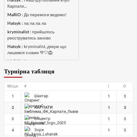
Карпати...
MaRiO :
До перемоги ведемо!
Hatsyk :
ла ла ла ла
kryminalist :
прийшлось
реєструватись заново
Hatsyk :
kryminalist, дякую що
лишився з нами 💚🤍🦁
MaRiO :
Чат потрохи оживає, то
добре!
Турнірна таблиця
MaRiO :
Знов у клубі бардак...
Hatsyk :
Все буде добре
Місце
#
І
О
Torsida_LEMBERG_1963 :
Всім
Шахтар
1
1
3
привіт, знову з вами)
Hatsyk :
Torsida_LEMBERG_1963 ,
КАРПАТИ
2
1
3
радий вітати 🙌 🦁
Епіцентр
3
1
3
SVAT :
Всім привіт! Я так розумію
старий сайт пішов разом з
Зоря
4
1
3
акаунтом і потрібно заново