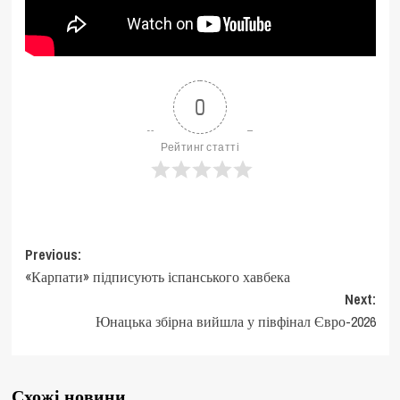
0
Рейтинг статті
Post
Previous:
«Карпати» підписують іспанського хавбека
navigation
Next:
Юнацька збірна вийшла у півфінал Євро-2026
Схожі новини