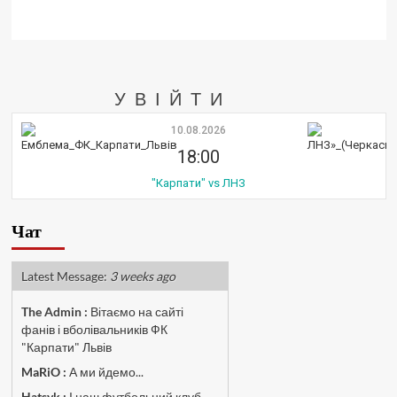
УВІЙТИ
10.08.2026
18:00
"Карпати" vs ЛНЗ
Чат
Latest Message:
3 weeks ago
The Admin
:
Вітаємо на сайті
фанів і вболівальників ФК
"Карпати" Львів
MaRiO :
А ми йдемо...
Hatsyk :
І наш футбольний клуб