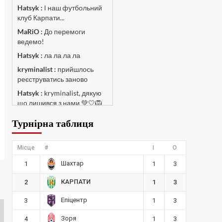
Hatsyk :
І наш футбольний
клуб Карпати...
MaRiO :
До перемоги
ведемо!
Hatsyk :
ла ла ла ла
kryminalist :
прийшлось
реєструватись заново
Hatsyk :
kryminalist, дякую
що лишився з нами 💚🤍🦁
MaRiO :
Чат потрохи
Турнірна таблиця
оживає, то добре!
MaRiO :
Знов у клубі
Місце
#
І
О
бардак...
Шахтар
Hatsyk :
1
Все буде добре
1
3
Torsida_LEMBERG_1963 :
КАРПАТИ
2
1
3
Всім привіт, знову з вами)
Епіцентр
3
1
3
Hatsyk :
Torsida_LEMBERG_1963 ,
Зоря
4
1
3
радий вітати 🙌 🦁