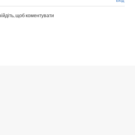
Вхід
війдіть, щоб коментувати