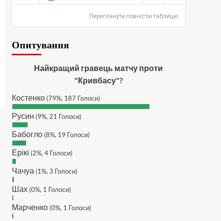
SVAT :
Hatsyk, Куди можна
написати в особисті пару
Переглянути повністю таблицю
питань/ зауважень/
покращень по сайту? І чи
Опитування
можна на сайт скинути
криптою ltc?
Hatsyk
:
SVAT, телеграм,
Найкращий гравець матчу проти
пошта, вайбер, будь де) що
"Кривбасу"?
підходить? зараз скину.
Костенко
(79%, 187 Голоси)
SVAT :
Hatsyk, Якщо зручно,
то завтра напишу в
Русин
(9%, 21 Голоси)
інстаграм
Бабогло
Hatsyk :
SVAT, без проблем
(8%, 19 Голоси)
SVAT :
Hatsyk в інсті
Ерікі
(2%, 4 Голоси)
обмеження кинув в ТГ
Чачуа
DJGycle :
(1%, 3 Голоси)
Tamada
Makiavelli :
Всім привіт!
Шах
(0%, 1 Голоси)
Makiavelli :
Бачу чат знову
Марченко
(0%, 1 Голоси)
живий)