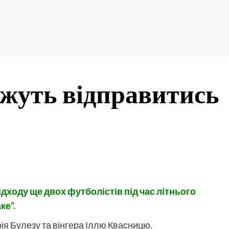
ожуть відправитись
дходу ще двох футболістів під час літнього
ке”.
ія Булезу та вінгера Іллю Квасницю.