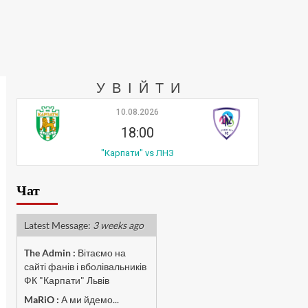
УВІЙТИ
10.08.2026
18:00
"Карпати" vs ЛНЗ
Чат
Latest Message:
3 weeks ago
The Admin
:
Вітаємо на
сайті фанів і вболівальників
ФК "Карпати" Львів
MaRiO :
А ми йдемо...