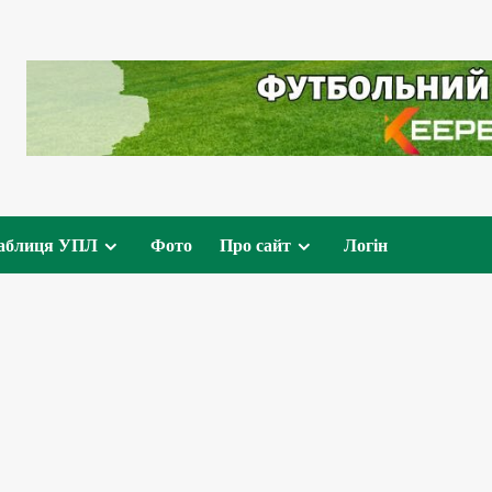
аблиця УПЛ
Фото
Про сайт
Логін