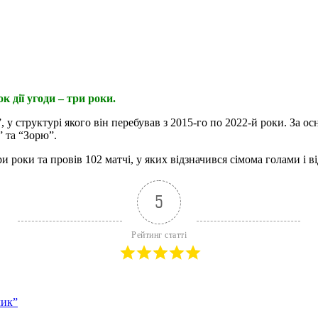
к дії угоди – три роки.
 структурі якого він перебував з 2015-го по 2022-й роки. За осн
” та “Зорю”.
 роки та провів 102 матчі, у яких відзначився сімома голами і ві
5
Рейтинг статті
лик”