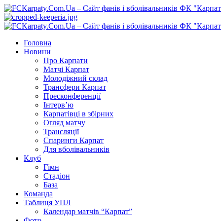
Перейти
до
вмісту
Primary
Menu
Головна
Новини
Про Карпати
Матчі Карпат
Молодіжний склад
Трансфери Карпат
Пресконференції
Інтерв’ю
Карпатівці в збірних
Огляд матчу
Трансляції
Спаринги Карпат
Для вболівальників
Клуб
Гімн
Стадіон
База
Команда
Таблиця УПЛ
Календар матчів “Карпат”
Фото