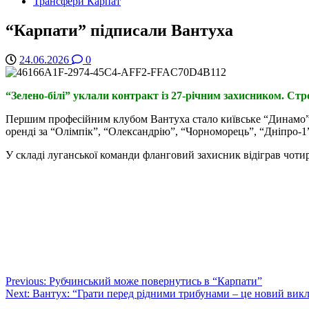
Трансфери Карпат
“Карпати” підписали Вантуха
24.06.2026
0
“Зелено-білі” уклали контракт із 27-річним захисником. Стро
Першим професійним клубом Вантуха стало київське “Динамо”, у
оренді за “Олімпік”, “Олександрію”, “Чорноморець”, “Дніпро-1
У складі луганської команди фланговий захисник відіграв чотири
Post
Previous:
Рубчинський може повернутись в “Карпати”
Next:
Вантух: “Грати перед рідними трибунами – це новий вик
navigation