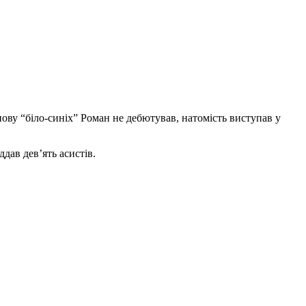
ову “біло-синіх” Роман не дебютував, натомість виступав у
ддав дев’ять асистів.