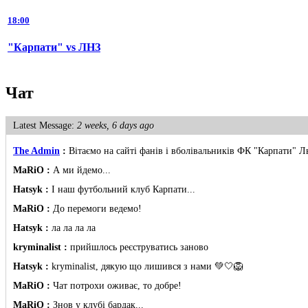
18:00
"Карпати" vs ЛНЗ
Чат
Latest Message:
2 weeks, 6 days ago
The Admin
:
Вітаємо на сайті фанів і вболівальників ФК "Карпати" Л
MaRiO :
А ми йдемо...
Hatsyk :
І наш футбольний клуб Карпати...
MaRiO :
До перемоги ведемо!
Hatsyk :
ла ла ла ла
kryminalist :
прийшлось реєструватись заново
Hatsyk :
kryminalist, дякую що лишився з нами 💚🤍🦁
MaRiO :
Чат потрохи оживає, то добре!
MaRiO :
Знов у клубі бардак...