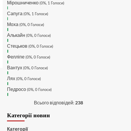
Мірошниченко
(0%, 1 Голоси)
MaRiO :
Трансфери такі шо
Сапуга
слів нема....все йде до
(0%, 1 Голоси)
чергового провалу 🙁
Моха
(0%, 0 Голоси)
Hatsyk
:
Makiavelli, вітаємо
на сайті. Вірю що чат і сайт
Алькайн
(0%, 0 Голоси)
загалом буде ще
активніший з часом)
Стецьков
(0%, 0 Голоси)
Hatsyk
:
Та Кузик ще ок, а
Фелліпе
(0%, 0 Голоси)
Мельниченко я думаю це
для перспективи, хз хз
Вантух
(0%, 0 Голоси)
SVAT :
На завтра планують
Лях
трансляцію товарняка з
(0%, 0 Голоси)
Минаєм
Педросо
(0%, 0 Голоси)
https://www.youtube.com/live/Qb1ebGeOfZ8?
si=GU46Q4zlJQd2L-W8
Всього відповідей:
238
Hatsyk
:
А ще на сайті
триває опитування)
Категорії новин
SVAT :
Hatsyk А як зробити
посилання?
Категорії