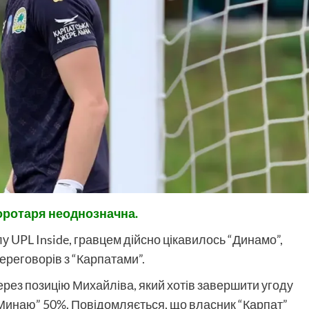
воротаря неоднозначна.
UPL Inside, гравцем дійсно цікавилось “Динамо”,
ереговорів з “Карпатами”.
через позицію Михайліва, який хотів завершити угоду
“Минаю” 50%. Повідомляється, що власник “Карпат”