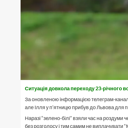
Ситуація довкола переходу 23-річного 
За оновленою інформацією телеграм-каналу 
але Ілля у п’ятницю прибув до Львова для п
Наразі “зелено-білі” взяли час на роздуми 
без розголосу і тим самим не виплачувати 