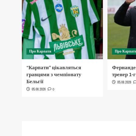
Про Карпати
Про Карпат
“Карпати” цікавляться
Фернанде
гравцями з чемпіонату
тренер 1-
Бельгії
05.08.2026
05.08.2026
0