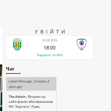
УВІЙТИ
10.08.2026
18:00
"Карпати" vs ЛНЗ
Чат
Latest Message:
2 weeks, 6
days ago
The Admin
:
Вітаємо на
сайті фанів і вболівальників
ФК "Карпати" Львів