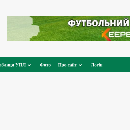
аблиця УПЛ
Фото
Про сайт
Логін