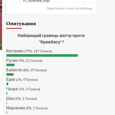
дочекатись початку сезону
SVAT :
Hatsyk, Куди можна
Переглянути повністю таблицю
написати в особисті пару
питань/ зауважень/
Опитування
покращень по сайту? І чи
можна на сайт скинути
криптою ltc?
Найкращий гравець матчу проти
Hatsyk
:
SVAT, телеграм,
"Кривбасу"?
пошта, вайбер, будь де) що
Костенко
підходить? зараз скину.
(79%, 187 Голоси)
SVAT :
Hatsyk, Якщо зручно,
Русин
(9%, 21 Голоси)
то завтра напишу в
інстаграм
Бабогло
(8%, 19 Голоси)
Hatsyk :
SVAT, без проблем
Ерікі
(2%, 4 Голоси)
SVAT :
Hatsyk в інсті
обмеження кинув в ТГ
Чачуа
(1%, 3 Голоси)
DJGycle :
Tamada
Шах
(0%, 1 Голоси)
Makiavelli :
Всім привіт!
Марченко
(0%, 1 Голоси)
Makiavelli :
Бачу чат знову
живий)