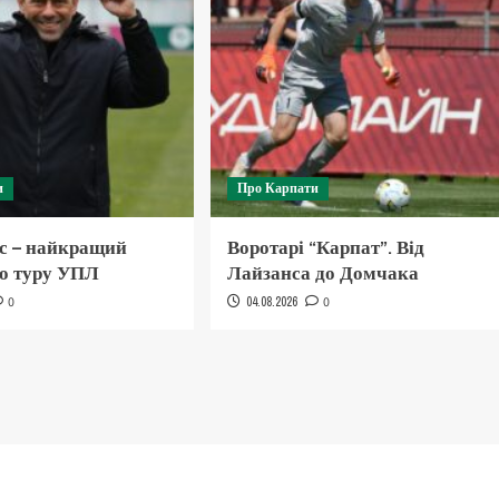
и
Про Карпати
с – найкращий
Воротарі “Карпат”. Від
го туру УПЛ
Лайзанса до Домчака
0
04.08.2026
0