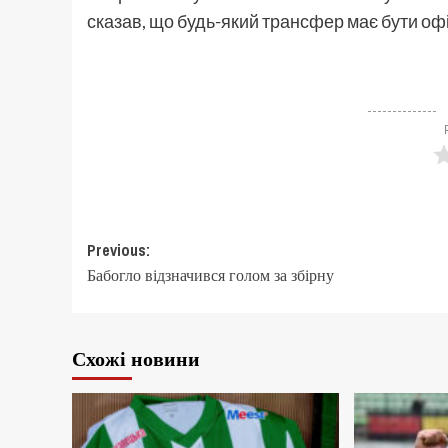
сказав, що будь-який трансфер має бути о
Post
Previous:
Бабогло відзначився голом за збірну
navigation
Схожі новини