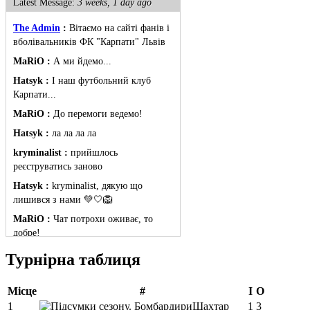
Latest Message:
3 weeks, 1 day ago
The Admin
:
Вітаємо на сайті фанів і
вболівальників ФК "Карпати" Львів
MaRiO :
А ми йдемо...
Hatsyk :
І наш футбольний клуб
Карпати...
MaRiO :
До перемоги ведемо!
Hatsyk :
ла ла ла ла
kryminalist :
прийшлось
реєструватись заново
Hatsyk :
kryminalist, дякую що
лишився з нами 💚🤍🦁
MaRiO :
Чат потрохи оживає, то
добре!
MaRiO :
Знов у клубі бардак...
Турнірна таблиця
Hatsyk :
Все буде добре
Місце
#
І
О
Torsida_LEMBERG_1963 :
Всім
привіт, знову з вами)
1
Шахтар
1
3