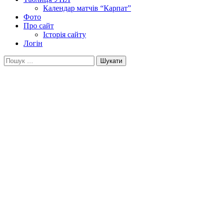
Календар матчів “Карпат”
Фото
Про сайт
Історія сайту
Логін
Пошук: