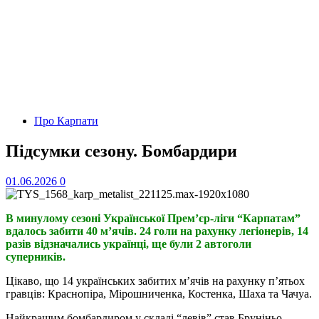
Про Карпати
Підсумки сезону. Бомбардири
01.06.2026
0
В минулому сезоні Української Прем’єр-ліги “Карпатам”
вдалось забити 40 м’ячів. 24 голи на рахунку легіонерів, 14
разів відзначались українці, ще були 2 автоголи
суперників.
Цікаво, що 14 українських забитих м’ячів на рахунку п’ятьох
гравців: Краснопіра, Мірошниченка, Костенка, Шаха та Чачуа.
Найкращим бомбардиром у складі “левів” став Бруніньо,