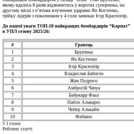
якому вдалось 8 разів відзначитись у воротах суперника, на
другому місці з п’ятьма влучними ударами Ян Костенко,
трійку лідерів з показником у 4 голи замикає Ігор Краснопір.
До вашої уваги ТОП-10 найкращих бомбардирів “Карпат”
в УПЛ сезону 2025/26:
#
Гравець
1
Бруніньо
2
Ян Костенко
3
Ігор Краснопір
4
Владислав Бабогло
5
Жан Педросо
6
Амбросій Чачуа
7
Бабукарр Фаал
8
Пабло Альварес
9
Чебер Алькайн
10
Фабіано
5
1
голос
Рейтинг статті