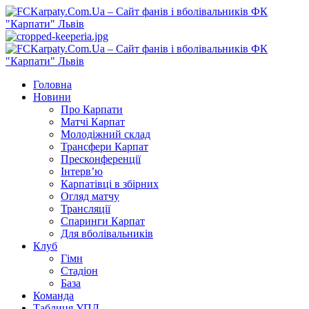
Перейти
до
вмісту
Primary
Menu
Головна
Новини
Про Карпати
Матчі Карпат
Молодіжний склад
Трансфери Карпат
Пресконференції
Інтерв’ю
Карпатівці в збірних
Огляд матчу
Трансляції
Спаринги Карпат
Для вболівальників
Клуб
Гімн
Стадіон
База
Команда
Таблиця УПЛ