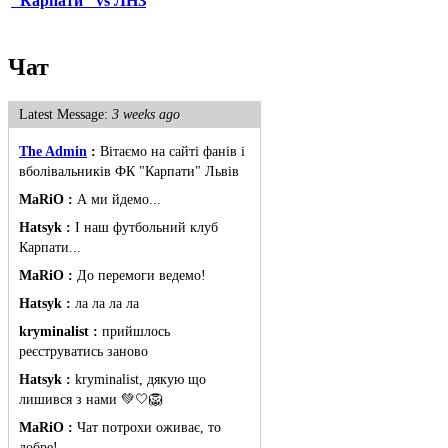
"Карпати" vs ЛНЗ
Чат
Latest Message:
3 weeks ago
The Admin
:
Вітаємо на сайті фанів і
вболівальників ФК "Карпати" Львів
MaRiO :
А ми йдемо...
Hatsyk :
І наш футбольний клуб
Карпати...
MaRiO :
До перемоги ведемо!
Hatsyk :
ла ла ла ла
kryminalist :
прийшлось
реєструватись заново
Hatsyk :
kryminalist, дякую що
лишився з нами 💚🤍🦁
MaRiO :
Чат потрохи оживає, то
добре!