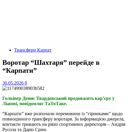
Трансфери Карпат
Воротар “Шахтаря” перейде в
“Карпати”
30.05.2026
0
Голкіпер Денис Твардовський продовжить кар’єру у
Львові, повідомляє ТаТоТаке.
“Карпати” вже розпочали перемовини із “гірниками” щодо
повноцінного трансферу воротаря. За інформацією джерела,
контакти тривають на рівні спортивних директорів – Андрія
Русола та Даріо Срни.