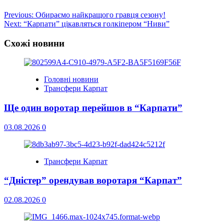
Post
Previous:
Обираємо найкращого гравця сезону!
Next:
“Карпати” цікавляться голкіпером “Ниви”
navigation
Схожі новини
Головні новини
Трансфери Карпат
Ще один воротар перейшов в “Карпати”
03.08.2026
0
Трансфери Карпат
“Дністер” орендував воротаря “Карпат”
02.08.2026
0