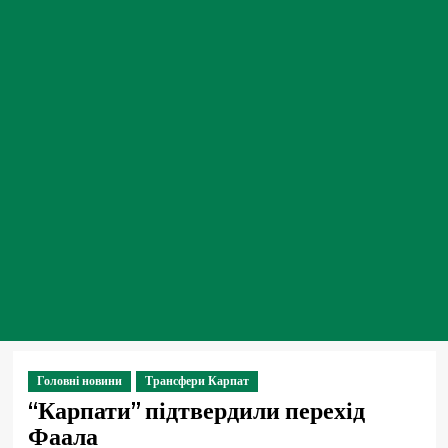
Головні новини
Трансфери Карпат
“Карпати” підтвердили перехід
Фаала