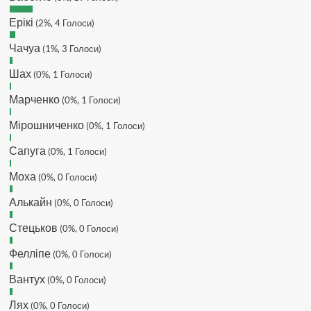
Makiavelli :
Бачу чат знову живий)
Ерікі
(2%, 4 Голоси)
MaRiO :
Трансфери такі шо слів
нема....все йде до чергового
Чачуа
(1%, 3 Голоси)
провалу 🙁
Шах
Hatsyk
(0%, 1 Голоси)
:
Makiavelli, вітаємо на
сайті. Вірю що чат і сайт загалом
Марченко
(0%, 1 Голоси)
буде ще активніший з часом)
Hatsyk
:
Та Кузик ще ок, а
Мірошниченко
(0%, 1 Голоси)
Мельниченко я думаю це для
Сапуга
перспективи, хз хз
(0%, 1 Голоси)
SVAT :
На завтра планують
Моха
(0%, 0 Голоси)
трансляцію товарняка з Минаєм
https://www.youtube.com/live/Qb1ebGeOfZ8?
Алькайн
(0%, 0 Голоси)
si=GU46Q4zlJQd2L-W8
Стецьков
(0%, 0 Голоси)
Hatsyk
:
А ще на сайті триває
опитування)
Фелліпе
(0%, 0 Голоси)
SVAT :
Hatsyk А як зробити
посилання?
Вантух
(0%, 0 Голоси)
Hatsyk
:
В чаті? У вікні URL
Лях
(0%, 0 Голоси)
вставляєш лінк на свій профіль)