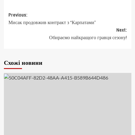
Post
Previous:
Мисак продовжив контракт з “Карпатами”
navigation
Next:
Обираємо найкращого гравця сезону!
Схожі новини