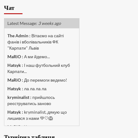
Чат
Latest Message:
3 weeks ago
The Admin
:
Вітаємо на сайті
фанів і вболівальників ФК
"Карпати" Львів
MaRiO :
А ми йдемо...
Hatsyk :
І наш футбольний клуб
Карпати...
MaRiO :
До перемоги ведемо!
Hatsyk :
ла ла ла ла
kryminalist :
прийшлось
реєструватись заново
Hatsyk :
kryminalist, дякую що
лишився з нами 💚🤍🦁
MaRiO :
Чат потрохи оживає, то
добре!
Турнірна таблиця