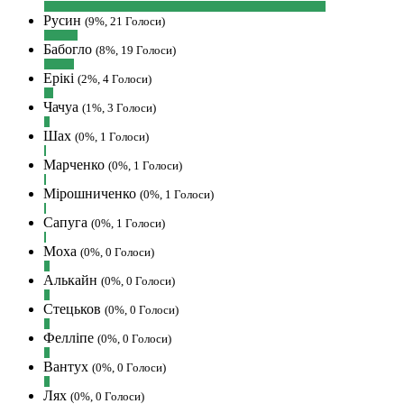
покращень по сайту? І чи можна на
Русин
сайт скинути криптою ltc?
(9%, 21 Голоси)
Hatsyk
:
SVAT, телеграм, пошта,
Бабогло
(8%, 19 Голоси)
вайбер, будь де) що підходить? зараз
Ерікі
(2%, 4 Голоси)
скину.
Чачуа
SVAT :
Hatsyk, Якщо зручно, то
(1%, 3 Голоси)
завтра напишу в інстаграм
Шах
(0%, 1 Голоси)
Hatsyk :
SVAT, без проблем
Марченко
(0%, 1 Голоси)
SVAT :
Hatsyk в інсті обмеження
Мірошниченко
кинув в ТГ
(0%, 1 Голоси)
DJGycle :
Tamada
Сапуга
(0%, 1 Голоси)
Makiavelli :
Всім привіт!
Моха
(0%, 0 Голоси)
Makiavelli :
Бачу чат знову живий)
Алькайн
(0%, 0 Голоси)
MaRiO :
Трансфери такі шо слів
Стецьков
(0%, 0 Голоси)
нема....все йде до чергового провалу
🙁
Фелліпе
(0%, 0 Голоси)
Hatsyk
:
Makiavelli, вітаємо на сайті.
Вантух
(0%, 0 Голоси)
Вірю що чат і сайт загалом буде ще
активніший з часом)
Лях
(0%, 0 Голоси)