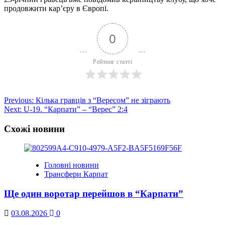
продовжити кар’єру в Європі.
0
Рейтинг статті
Post
Previous:
Кілька гравців з “Вересом” не зіграють
Next:
U-19. “Карпати” – “Верес” 2:4
navigation
Схожі новини
Головні новини
Трансфери Карпат
Ще один воротар перейшов в “Карпати”
03.08.2026
0