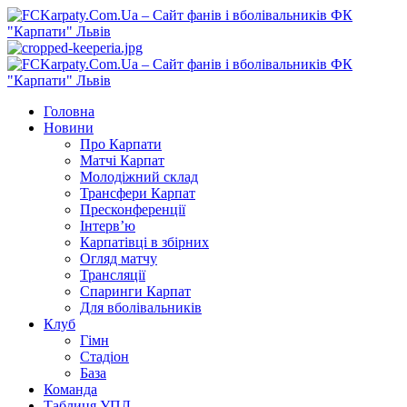
Перейти
до
вмісту
Primary
Menu
Головна
Новини
Про Карпати
Матчі Карпат
Молодіжний склад
Трансфери Карпат
Пресконференції
Інтерв’ю
Карпатівці в збірних
Огляд матчу
Трансляції
Спаринги Карпат
Для вболівальників
Клуб
Гімн
Стадіон
База
Команда
Таблиця УПЛ