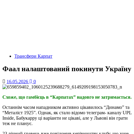
Трансфери Карпат
Фаал налаштований покинути Україну
16.05.2026
0
Схоже, що гамбієць в “Карпатах” надовго не затримається.
Останнім часом нападником активно цікавилось “Динамо” та
“Металіст 1925”. Однак, як стало відомо телеграм- каналу UPL
Inside, Бабукарру ці варіанти не цікаві, але у Львові він грати
теж не планує.
23-річний гравець вже повідомив керівництву клубу, що хоче