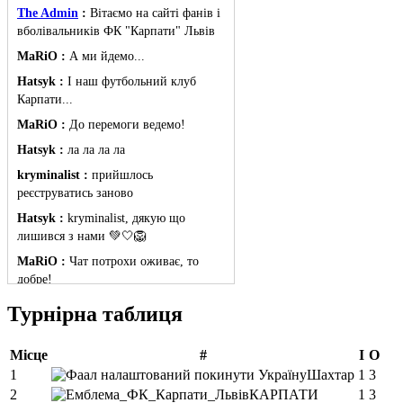
The Admin
:
Вітаємо на сайті фанів і
вболівальників ФК "Карпати" Львів
MaRiO :
А ми йдемо...
Hatsyk :
І наш футбольний клуб
Карпати...
MaRiO :
До перемоги ведемо!
Hatsyk :
ла ла ла ла
kryminalist :
прийшлось
реєструватись заново
Hatsyk :
kryminalist, дякую що
лишився з нами 💚🤍🦁
MaRiO :
Чат потрохи оживає, то
добре!
MaRiO :
Знов у клубі бардак...
Турнірна таблиця
Hatsyk :
Все буде добре
Місце
#
І
О
Torsida_LEMBERG_1963 :
Всім
привіт, знову з вами)
1
Шахтар
1
3
2
КАРПАТИ
1
3
Hatsyk :
Torsida_LEMBERG_1963 ,