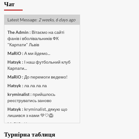
Чат
Latest Message:
2 weeks, 6 days ago
The Admin
:
Вітаємо на сайті
фанів і вболівальників ФК
"Карпати" Львів
MaRiO :
А ми йдемо...
Hatsyk :
І наш футбольний клуб
Карпати...
MaRiO :
До перемоги ведемо!
Hatsyk :
ла ла ла ла
kryminalist :
прийшлось
реєструватись заново
Hatsyk :
kryminalist, дякую що
лишився з нами 💚🤍🦁
MaRiO :
Чат потрохи оживає, то
добре!
Турнірна таблиця
MaRiO :
Знов у клубі бардак...