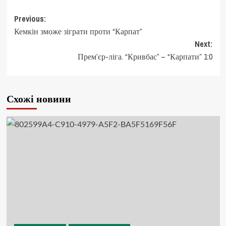
Post
Previous:
Кемкін зможе зіграти проти “Карпат”
navigation
Next:
Прем’єр-ліга. “Кривбас” – “Карпати” 1:0
Схожі новини