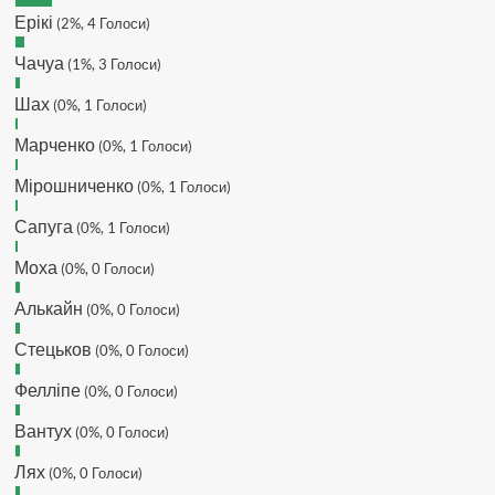
Ерікі
(2%, 4 Голоси)
MaRiO :
Трансфери такі шо слів
нема....все йде до чергового
Чачуа
(1%, 3 Голоси)
провалу 🙁
Шах
Hatsyk
(0%, 1 Голоси)
:
Makiavelli, вітаємо на
сайті. Вірю що чат і сайт загалом
Марченко
(0%, 1 Голоси)
буде ще активніший з часом)
Hatsyk
:
Та Кузик ще ок, а
Мірошниченко
(0%, 1 Голоси)
Мельниченко я думаю це для
Сапуга
перспективи, хз хз
(0%, 1 Голоси)
SVAT :
На завтра планують
Моха
(0%, 0 Голоси)
трансляцію товарняка з Минаєм
https://www.youtube.com/live/Qb1ebGeOfZ8?
Алькайн
(0%, 0 Голоси)
si=GU46Q4zlJQd2L-W8
Стецьков
(0%, 0 Голоси)
Hatsyk
:
А ще на сайті триває
опитування)
Фелліпе
(0%, 0 Голоси)
SVAT :
Hatsyk А як зробити
посилання?
Вантух
(0%, 0 Голоси)
Hatsyk
:
В чаті? У вікні URL
Лях
(0%, 0 Голоси)
вставляєш лінк на свій профіль)