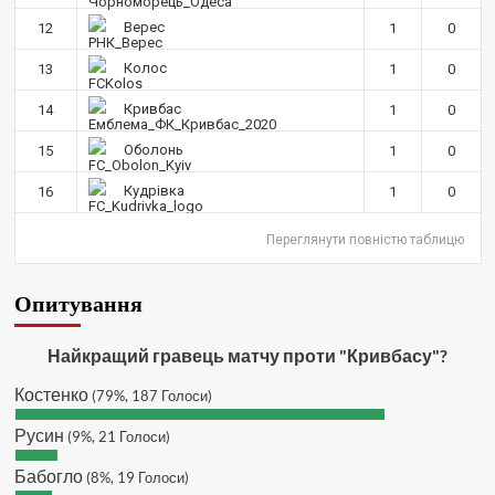
орієнтовно 19 жовтня
Верес
12
1
0
Hatsyk
:
SVAT, не можу дочекатись
Колос
початку сезону
13
1
0
SVAT :
Hatsyk, Куди можна
Кривбас
14
1
0
написати в особисті пару питань/
зауважень/ покращень по сайту? І
Оболонь
15
1
0
чи можна на сайт скинути криптою
ltc?
Кудрівка
16
1
0
Hatsyk
:
SVAT, телеграм, пошта,
Переглянути повністю таблицю
вайбер, будь де) що підходить?
зараз скину.
SVAT :
Hatsyk, Якщо зручно, то
Опитування
завтра напишу в інстаграм
Hatsyk :
SVAT, без проблем
Найкращий гравець матчу проти "Кривбасу"?
SVAT :
Hatsyk в інсті обмеження
Костенко
(79%, 187 Голоси)
кинув в ТГ
DJGycle :
Tamada
Русин
(9%, 21 Голоси)
Makiavelli :
Всім привіт!
Бабогло
(8%, 19 Голоси)
Makiavelli :
Бачу чат знову живий)