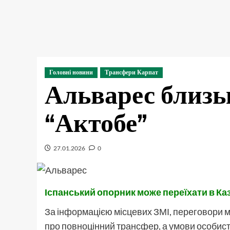
Головні новини
Трансфери Карпат
Альварес близь
“Актобе”
27.01.2026
0
Іспанський опорник може переїхати в Ка
За інформацією місцевих ЗМІ, переговори 
про повноцінний трансфер, а умови особист