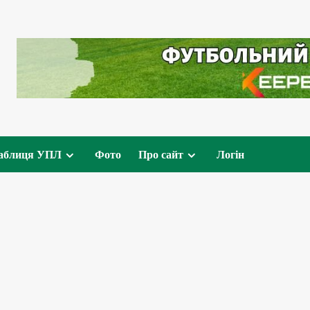
аблиця УПЛ
Фото
Про сайт
Логін