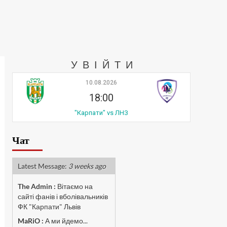
УВІЙТИ
10.08.2026
18:00
"Карпати" vs ЛНЗ
Чат
Latest Message:
3 weeks ago
The Admin
:
Вітаємо на
сайті фанів і вболівальників
ФК "Карпати" Львів
MaRiO :
А ми йдемо...