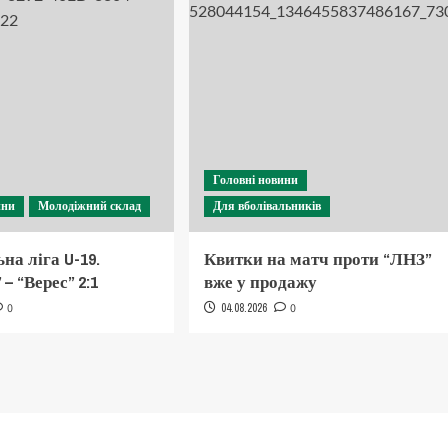
Головні новини
ини
Молодіжний склад
Для вболівальників
на ліга U-19.
Квитки на матч проти “ЛНЗ”
– “Верес” 2:1
вже у продажу
0
04.08.2026
0