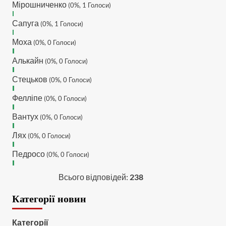
MaRiO :
Трансфери такі шо
Мірошниченко
(0%, 1 Голоси)
слів нема....все йде до
чергового провалу 🙁
Сапуга
(0%, 1 Голоси)
Hatsyk
:
Makiavelli, вітаємо
Моха
(0%, 0 Голоси)
на сайті. Вірю що чат і сайт
загалом буде ще
Алькайн
(0%, 0 Голоси)
активніший з часом)
Стецьков
(0%, 0 Голоси)
Hatsyk
:
Та Кузик ще ок, а
Мельниченко я думаю це
Фелліпе
(0%, 0 Голоси)
для перспективи, хз хз
SVAT :
На завтра планують
Вантух
(0%, 0 Голоси)
трансляцію товарняка з
Лях
Минаєм
(0%, 0 Голоси)
https://www.youtube.com/live/Qb1ebGeOfZ8?
Педросо
(0%, 0 Голоси)
si=GU46Q4zlJQd2L-W8
Hatsyk
:
А ще на сайті
Всього відповідей:
238
триває опитування)
SVAT :
Hatsyk А як зробити
Категорії новин
посилання?
Hatsyk
:
В чаті? У вікні URL
Категорії