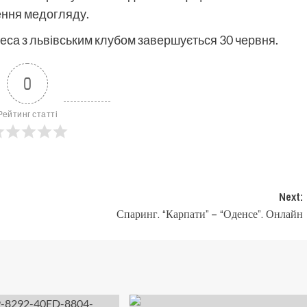
ення медогляду.
еса з львівським клубом завершується 30 червня.
0
Рейтинг статті
Next:
Спаринг. “Карпати” – “Оденсе”. Онлайн