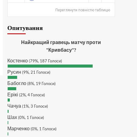
SVAT :
Hatsyk, Куди можна
написати в особисті пару
Переглянути повністю таблицю
питань/ зауважень/
покращень по сайту? І чи
Опитування
можна на сайт скинути
криптою ltc?
Hatsyk
:
SVAT, телеграм,
Найкращий гравець матчу проти
пошта, вайбер, будь де) що
"Кривбасу"?
підходить? зараз скину.
Костенко
(79%, 187 Голоси)
SVAT :
Hatsyk, Якщо зручно,
то завтра напишу в
Русин
(9%, 21 Голоси)
інстаграм
Бабогло
Hatsyk :
SVAT, без проблем
(8%, 19 Голоси)
SVAT :
Hatsyk в інсті
Ерікі
(2%, 4 Голоси)
обмеження кинув в ТГ
Чачуа
DJGycle :
(1%, 3 Голоси)
Tamada
Makiavelli :
Всім привіт!
Шах
(0%, 1 Голоси)
Makiavelli :
Бачу чат знову
Марченко
(0%, 1 Голоси)
живий)