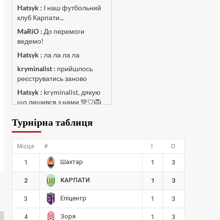
Hatsyk :
І наш футбольний
клуб Карпати...
MaRiO :
До перемоги
ведемо!
Hatsyk :
ла ла ла ла
kryminalist :
прийшлось
реєструватись заново
Hatsyk :
kryminalist, дякую
що лишився з нами 💚🤍🦁
MaRiO :
Чат потрохи
Турнірна таблиця
оживає, то добре!
MaRiO :
Знов у клубі
Місце
#
І
О
бардак...
Шахтар
Hatsyk :
1
Все буде добре
1
3
Torsida_LEMBERG_1963 :
КАРПАТИ
2
1
3
Всім привіт, знову з вами)
Епіцентр
3
1
3
Hatsyk :
Torsida_LEMBERG_1963 ,
Зоря
4
1
3
радий вітати 🙌 🦁