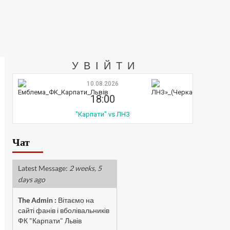
УВІЙТИ
10.08.2026
18:00
"Карпати" vs ЛНЗ
Чат
Latest Message:
2 weeks, 5
days ago
The Admin
:
Вітаємо на
сайті фанів і вболівальників
ФК "Карпати" Львів