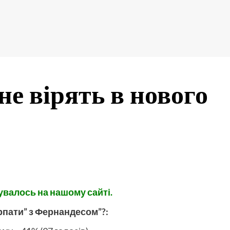
е вірять в нового
увалось на нашому сайті.
рпати” з Фернандесом”?: