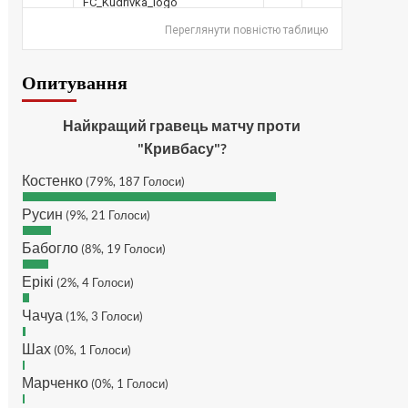
дочекатись початку сезону
SVAT :
Hatsyk, Куди можна
Переглянути повністю таблицю
написати в особисті пару
питань/ зауважень/
Опитування
покращень по сайту? І чи
можна на сайт скинути
криптою ltc?
Найкращий гравець матчу проти
Hatsyk
:
SVAT, телеграм,
"Кривбасу"?
пошта, вайбер, будь де) що
Костенко
підходить? зараз скину.
(79%, 187 Голоси)
SVAT :
Hatsyk, Якщо зручно,
Русин
(9%, 21 Голоси)
то завтра напишу в
інстаграм
Бабогло
(8%, 19 Голоси)
Hatsyk :
SVAT, без проблем
Ерікі
(2%, 4 Голоси)
SVAT :
Hatsyk в інсті
обмеження кинув в ТГ
Чачуа
(1%, 3 Голоси)
DJGycle :
Tamada
Шах
(0%, 1 Голоси)
Makiavelli :
Всім привіт!
Марченко
(0%, 1 Голоси)
Makiavelli :
Бачу чат знову
живий)