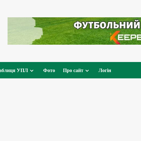
аблиця УПЛ
Фото
Про сайт
Логін