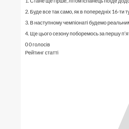
1. Стане ще гірше, літом іспанець поїде додо
2. Буде все так само, як в попередніх 16-ти т
3. В наступному чемпіонаті будемо реальним
4. Ще цього сезону поборемось за першу п’ят
0
0
голосів
Рейтинг статті