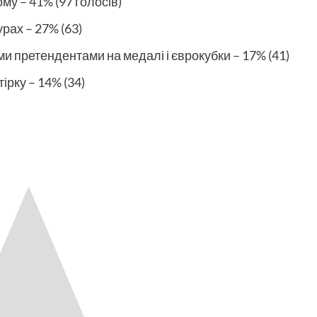
му – 41% (97 голосів)
урах – 27% (63)
и претендентами на медалі і єврокубки – 17% (41)
ірку – 14% (34)