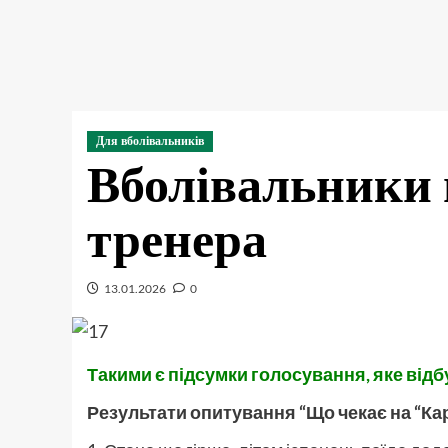
Для вболівальників
Вболівальники н
тренера
13.01.2026
0
Такими є підсумки голосування, яке відб
Результати опитування
“Що чекає на “Ка