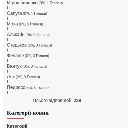
Мірошниченко
(0%, 1 Голоси)
MaRiO :
Трансфери такі шо
Сапуга
слів нема....все йде до
(0%, 1 Голоси)
чергового провалу 🙁
Моха
(0%, 0 Голоси)
Hatsyk
:
Makiavelli, вітаємо
на сайті. Вірю що чат і сайт
Алькайн
(0%, 0 Голоси)
загалом буде ще
активніший з часом)
Стецьков
(0%, 0 Голоси)
Hatsyk
:
Та Кузик ще ок, а
Фелліпе
(0%, 0 Голоси)
Мельниченко я думаю це
для перспективи, хз хз
Вантух
(0%, 0 Голоси)
SVAT :
На завтра планують
Лях
трансляцію товарняка з
(0%, 0 Голоси)
Минаєм
Педросо
(0%, 0 Голоси)
https://www.youtube.com/live/Qb1ebGeOfZ8?
si=GU46Q4zlJQd2L-W8
Всього відповідей:
238
Hatsyk
:
А ще на сайті
триває опитування)
Категорії новин
SVAT :
Hatsyk А як зробити
посилання?
Категорії