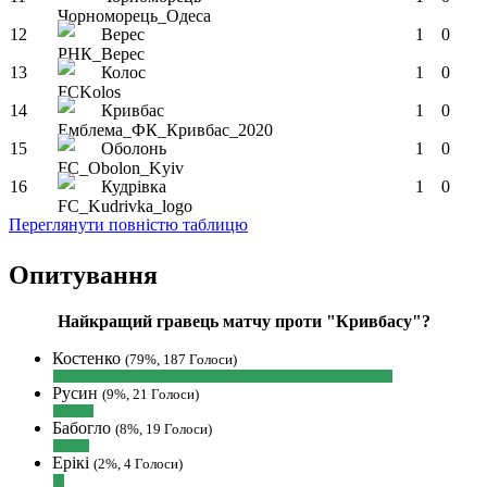
орієнтовно 19 жовтня
12
Верес
1
0
Hatsyk
:
SVAT, не можу дочекатись
початку сезону
13
Колос
1
0
SVAT :
Hatsyk, Куди можна написати
14
Кривбас
1
0
в особисті пару питань/ зауважень/
покращень по сайту? І чи можна на
15
Оболонь
1
0
сайт скинути криптою ltc?
16
Кудрівка
1
0
Hatsyk
:
SVAT, телеграм, пошта,
вайбер, будь де) що підходить? зараз
Переглянути повністю таблицю
скину.
SVAT :
Hatsyk, Якщо зручно, то
Опитування
завтра напишу в інстаграм
Hatsyk :
SVAT, без проблем
Найкращий гравець матчу проти "Кривбасу"?
SVAT :
Hatsyk в інсті обмеження
Костенко
(79%, 187 Голоси)
кинув в ТГ
Русин
(9%, 21 Голоси)
DJGycle :
Tamada
Бабогло
Makiavelli :
Всім привіт!
(8%, 19 Голоси)
Makiavelli :
Бачу чат знову живий)
Ерікі
(2%, 4 Голоси)