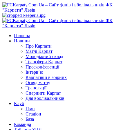
Перейти
до
вмісту
Primary
Menu
Головна
Новини
Про Карпати
Матчі Карпат
Молодіжний склад
Трансфери Карпат
Пресконференції
Інтерв’ю
Карпатівці в збірних
Огляд матчу
Трансляції
Спаринги Карпат
Для вболівальників
Клуб
Гімн
Стадіон
База
Команда
Таблиця УПЛ