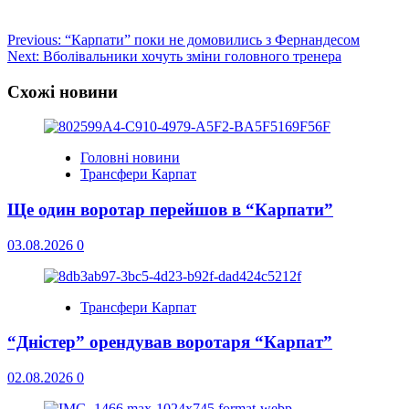
Post
Previous:
“Карпати” поки не домовились з Фернандесом
Next:
Вболівальники хочуть зміни головного тренера
navigation
Схожі новини
Головні новини
Трансфери Карпат
Ще один воротар перейшов в “Карпати”
03.08.2026
0
Трансфери Карпат
“Дністер” орендував воротаря “Карпат”
02.08.2026
0