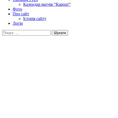
Календар матчів “Карпат”
Фото
Про сайт
Історія сайту
Логін
Пошук: