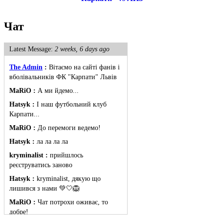
Чат
Latest Message:
2 weeks, 6 days ago
The Admin
:
Вітаємо на сайті фанів і
вболівальників ФК "Карпати" Львів
MaRiO :
А ми йдемо...
Hatsyk :
І наш футбольний клуб
Карпати...
MaRiO :
До перемоги ведемо!
Hatsyk :
ла ла ла ла
kryminalist :
прийшлось
реєструватись заново
Hatsyk :
kryminalist, дякую що
лишився з нами 💚🤍🦁
MaRiO :
Чат потрохи оживає, то
добре!