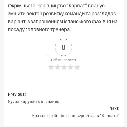
Окрім цього, керівництво “Карпат” планує
змінити вектор розвитку команди та розглядає
варіант із запрошенням іспанського фахівця на
посаду головного тренера.
0
Рейтинг статті
Post
Previous:
Русол вирушить в Іспанію
navigation
Next:
Бразильській вінгер повернеться в “Карпати”