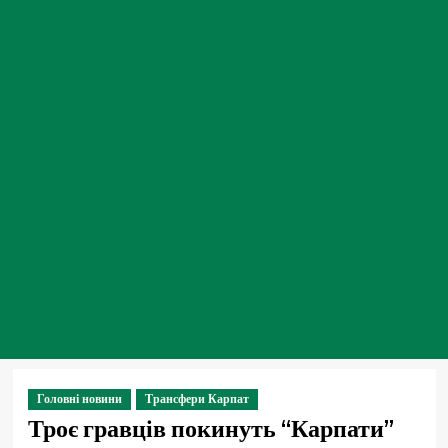
Головні новини
Трансфери Карпат
Троє гравців покинуть “Карпати”