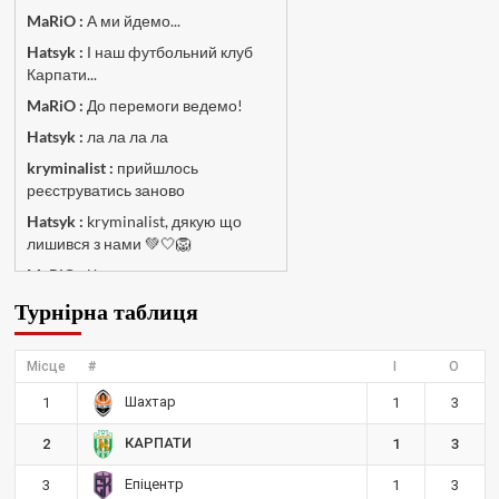
MaRiO :
А ми йдемо...
Hatsyk :
І наш футбольний клуб
Карпати...
MaRiO :
До перемоги ведемо!
Hatsyk :
ла ла ла ла
kryminalist :
прийшлось
реєструватись заново
Hatsyk :
kryminalist, дякую що
лишився з нами 💚🤍🦁
MaRiO :
Чат потрохи оживає, то
добре!
Турнірна таблиця
MaRiO :
Знов у клубі бардак...
Hatsyk :
Все буде добре
Місце
#
І
О
Torsida_LEMBERG_1963 :
Всім
Шахтар
1
1
3
привіт, знову з вами)
Hatsyk :
Torsida_LEMBERG_1963 ,
КАРПАТИ
2
1
3
радий вітати 🙌 🦁
Епіцентр
3
1
3
SVAT :
Всім привіт! Я так розумію