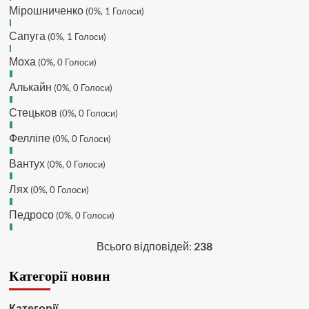
Hatsyk
:
Та Кузик ще ок, а
Мірошниченко
(0%, 1 Голоси)
Мельниченко я думаю це для
Сапуга
перспективи, хз хз
(0%, 1 Голоси)
SVAT :
На завтра планують
Моха
(0%, 0 Голоси)
трансляцію товарняка з Минаєм
https://www.youtube.com/live/Qb1ebGeOfZ8?
Алькайн
(0%, 0 Голоси)
si=GU46Q4zlJQd2L-W8
Стецьков
(0%, 0 Голоси)
Hatsyk
:
А ще на сайті триває
опитування)
Фелліпе
(0%, 0 Голоси)
SVAT :
Hatsyk А як зробити
посилання?
Вантух
(0%, 0 Голоси)
Hatsyk
:
В чаті? У вікні URL
Лях
(0%, 0 Голоси)
вставляєш лінк на свій профіль)
Педросо
SVAT
:
Ніби вставив, а все одно
(0%, 0 Голоси)
блочить. Там де URL ставити лінк
на профіль, а нижче ( Message)
Всього відповідей:
238
саме посилання?
Категорії новин
Hatsyk
:
Так я ж бачу твої
повідомлення з лінком на ютуб,
просто спочатку вибиває в лапках
Категорії