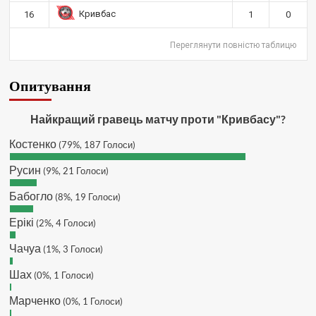
ltc?
Кривбас
16
1
0
Hatsyk
:
SVAT, телеграм, пошта,
Переглянути повністю таблицю
вайбер, будь де) що підходить?
зараз скину.
SVAT :
Hatsyk, Якщо зручно, то
Опитування
завтра напишу в інстаграм
Hatsyk :
SVAT, без проблем
Найкращий гравець матчу проти "Кривбасу"?
SVAT :
Hatsyk в інсті обмеження
Костенко
(79%, 187 Голоси)
кинув в ТГ
DJGycle :
Tamada
Русин
(9%, 21 Голоси)
Makiavelli :
Всім привіт!
Бабогло
(8%, 19 Голоси)
Makiavelli :
Бачу чат знову живий)
Ерікі
(2%, 4 Голоси)
MaRiO :
Трансфери такі шо слів
нема....все йде до чергового
Чачуа
(1%, 3 Голоси)
провалу 🙁
Шах
Hatsyk
(0%, 1 Голоси)
:
Makiavelli, вітаємо на
сайті. Вірю що чат і сайт загалом
Марченко
(0%, 1 Голоси)
буде ще активніший з часом)