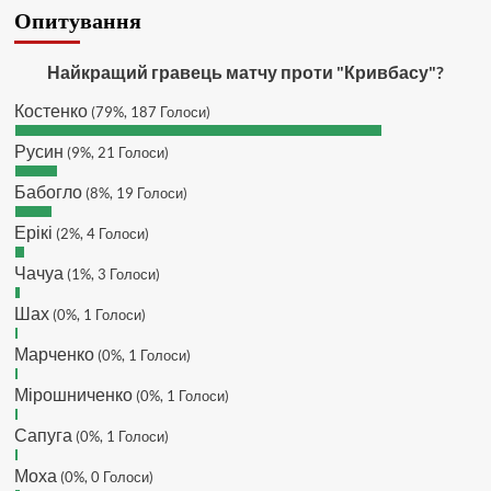
SVAT :
Hatsyk, Якщо зручно, то
Опитування
завтра напишу в інстаграм
Hatsyk :
SVAT, без проблем
Найкращий гравець матчу проти "Кривбасу"?
SVAT :
Hatsyk в інсті обмеження
Костенко
(79%, 187 Голоси)
кинув в ТГ
DJGycle :
Tamada
Русин
(9%, 21 Голоси)
Makiavelli :
Всім привіт!
Бабогло
(8%, 19 Голоси)
Makiavelli :
Бачу чат знову живий)
Ерікі
(2%, 4 Голоси)
MaRiO :
Трансфери такі шо слів
нема....все йде до чергового
Чачуа
(1%, 3 Голоси)
провалу 🙁
Шах
Hatsyk
(0%, 1 Голоси)
:
Makiavelli, вітаємо на
сайті. Вірю що чат і сайт загалом
Марченко
(0%, 1 Голоси)
буде ще активніший з часом)
Hatsyk
:
Та Кузик ще ок, а
Мірошниченко
(0%, 1 Голоси)
Мельниченко я думаю це для
Сапуга
перспективи, хз хз
(0%, 1 Голоси)
SVAT :
На завтра планують
Моха
(0%, 0 Голоси)
трансляцію товарняка з Минаєм