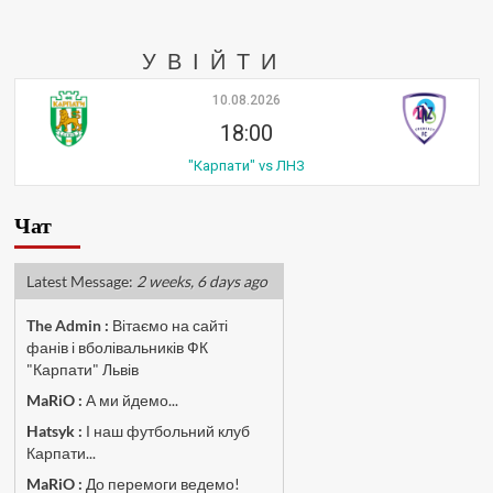
УВІЙТИ
10.08.2026
18:00
"Карпати" vs ЛНЗ
Чат
Latest Message:
2 weeks, 6 days ago
The Admin
:
Вітаємо на сайті
фанів і вболівальників ФК
"Карпати" Львів
MaRiO :
А ми йдемо...
Hatsyk :
І наш футбольний клуб
Карпати...
MaRiO :
До перемоги ведемо!