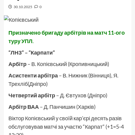
30.10.2025
0
Призначено бригаду арбітрів на матч 11-ого
туру УПЛ
.
“ЛНЗ” – “Карпати”
Арбітр
– В. Копієвський (Кропивницький)
Асистенти арбітра
– В. Нижник (Вінниця), Я.
Трехліб(Дніпро)
Четвертий арбітр
– Д. Євтухов (Дніпро)
Арбітр ВАА
– Д. Панчишин (Харків)
Віктор Копієвський у своїй кар’єрі десять разів
обслуговував матчі за участю “Карпат” (+1=5-4