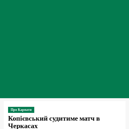
Про Карпати
Копієвський судитиме матч в
Черкасах