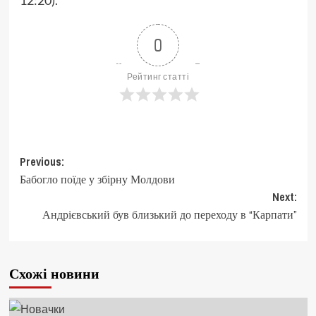
12:20).
0
Рейтинг статті
Post
Previous:
Бабогло поїде у збірну Молдови
navigation
Next:
Андрієвський був близький до переходу в “Карпати”
Схожі новини