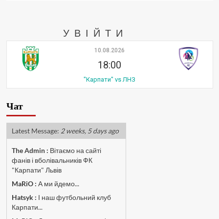
УВІЙТИ
10.08.2026
18:00
"Карпати" vs ЛНЗ
Чат
Latest Message:
2 weeks, 5 days ago
The Admin
:
Вітаємо на сайті
фанів і вболівальників ФК
"Карпати" Львів
MaRiO :
А ми йдемо...
Hatsyk :
І наш футбольний клуб
Карпати...