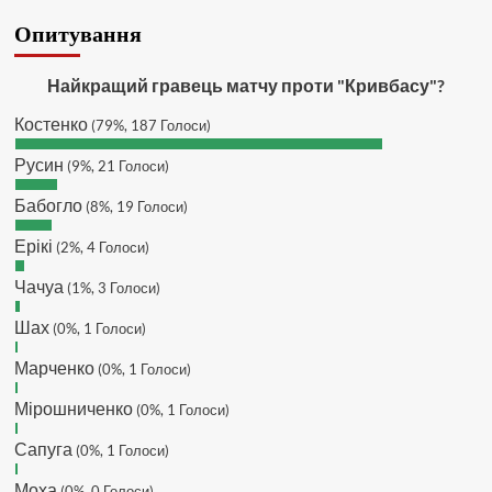
SVAT :
Hatsyk, Якщо зручно, то
Опитування
завтра напишу в інстаграм
Hatsyk :
SVAT, без проблем
Найкращий гравець матчу проти "Кривбасу"?
SVAT :
Hatsyk в інсті обмеження
Костенко
(79%, 187 Голоси)
кинув в ТГ
DJGycle :
Tamada
Русин
(9%, 21 Голоси)
Makiavelli :
Всім привіт!
Бабогло
(8%, 19 Голоси)
Makiavelli :
Бачу чат знову живий)
Ерікі
(2%, 4 Голоси)
MaRiO :
Трансфери такі шо слів
нема....все йде до чергового
Чачуа
(1%, 3 Голоси)
провалу 🙁
Шах
Hatsyk
(0%, 1 Голоси)
:
Makiavelli, вітаємо на
сайті. Вірю що чат і сайт загалом
Марченко
(0%, 1 Голоси)
буде ще активніший з часом)
Hatsyk
:
Та Кузик ще ок, а
Мірошниченко
(0%, 1 Голоси)
Мельниченко я думаю це для
Сапуга
перспективи, хз хз
(0%, 1 Голоси)
SVAT :
На завтра планують
Моха
(0%, 0 Голоси)