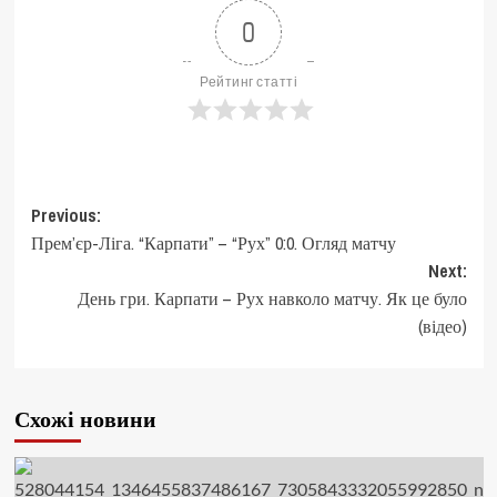
0
Рейтинг статті
Post
Previous:
Прем’єр-Ліга. “Карпати” – “Рух” 0:0. Огляд матчу
navigation
Next:
День гри. Карпати – Рух навколо матчу. Як це було
(відео)
Схожі новини