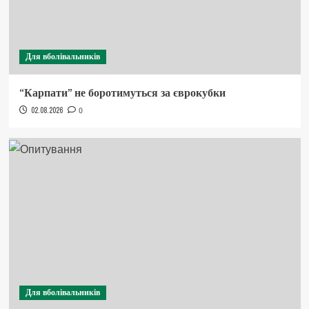
Для вболівальників
“Карпати” не боротимуться за єврокубки
02.08.2026
0
Для вболівальників