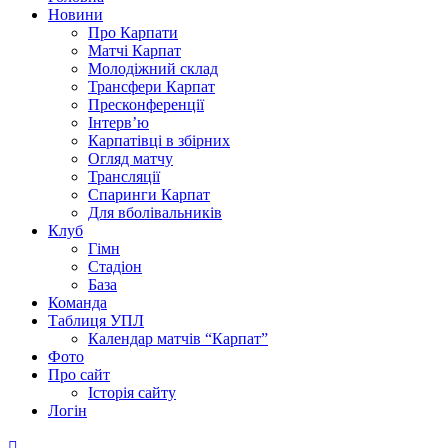
Новини
Про Карпати
Матчі Карпат
Молодіжний склад
Трансфери Карпат
Пресконференції
Інтерв’ю
Карпатівці в збірних
Огляд матчу
Трансляції
Спаринги Карпат
Для вболівальників
Клуб
Гімн
Стадіон
База
Команда
Таблиця УПЛ
Календар матчів “Карпат”
Фото
Про сайт
Історія сайту
Логін