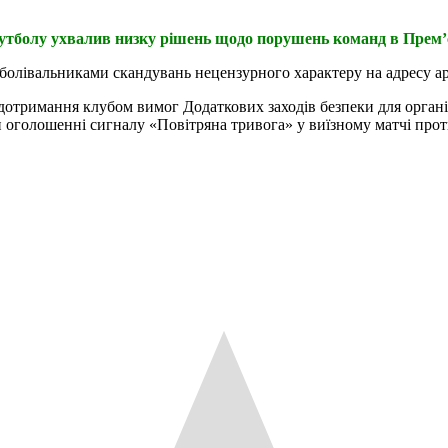
футболу ухвалив низку рішень щодо порушень команд в Прем’є
вболівальниками скандувань нецензурного характеру на адресу ар
отримання клубом вимог Додаткових заходів безпеки для організ
и оголошенні сигналу «Повітряна тривога» у виїзному матчі прот