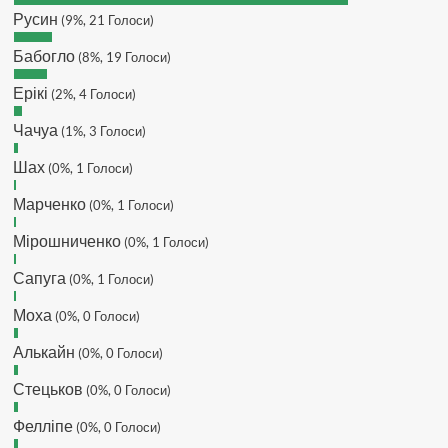
DJGycle :
Tamada
Русин
(9%, 21 Голоси)
Makiavelli :
Всім привіт!
Бабогло
(8%, 19 Голоси)
Makiavelli :
Бачу чат знову живий)
Ерікі
(2%, 4 Голоси)
MaRiO :
Трансфери такі шо слів
нема....все йде до чергового
Чачуа
(1%, 3 Голоси)
провалу 🙁
Шах
Hatsyk
(0%, 1 Голоси)
:
Makiavelli, вітаємо на
сайті. Вірю що чат і сайт загалом
Марченко
(0%, 1 Голоси)
буде ще активніший з часом)
Hatsyk
:
Та Кузик ще ок, а
Мірошниченко
(0%, 1 Голоси)
Мельниченко я думаю це для
Сапуга
перспективи, хз хз
(0%, 1 Голоси)
SVAT :
На завтра планують
Моха
(0%, 0 Голоси)
трансляцію товарняка з Минаєм
https://www.youtube.com/live/Qb1ebGeOfZ8?
Алькайн
(0%, 0 Голоси)
si=GU46Q4zlJQd2L-W8
Стецьков
(0%, 0 Голоси)
Hatsyk
:
А ще на сайті триває
опитування)
Фелліпе
(0%, 0 Голоси)
SVAT :
Hatsyk А як зробити