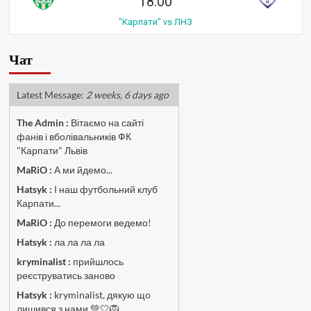
18:00
"Карпати" vs ЛНЗ
Чат
Latest Message:
2 weeks, 6 days ago
The Admin
:
Вітаємо на сайті
фанів і вболівальників ФК
"Карпати" Львів
MaRiO :
А ми йдемо...
Hatsyk :
І наш футбольний клуб
Карпати...
MaRiO :
До перемоги ведемо!
Hatsyk :
ла ла ла ла
kryminalist :
прийшлось
реєструватись заново
Hatsyk :
kryminalist, дякую що
лишився з нами 💚🤍🦁