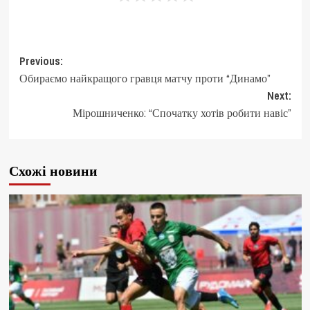
Post
Previous:
Обираємо найкращого гравця матчу проти “Динамо”
navigation
Next:
Мірошниченко: “Спочатку хотів робити навіс”
Схожі новини