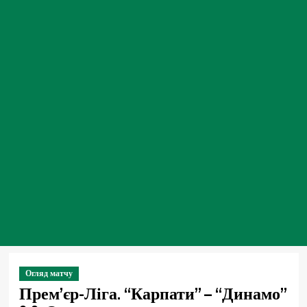
Огляд матчу
Прем’єр-Ліга. “Карпати” – “Динамо”