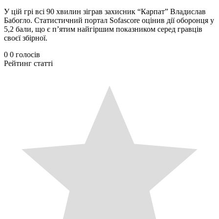
У цій грі всі 90 хвилин зіграв захисник “Карпат” Владислав
Бабогло. Статистичний портал Sofascore оцінив дії оборонця у
5,2 бали, що є п’ятим найгіршим показником серед гравців
своєї збірної.
0
0
голосів
Рейтинг статті