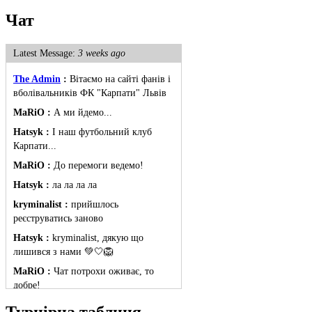
Чат
Latest Message:
3 weeks ago
The Admin
:
Вітаємо на сайті фанів і
вболівальників ФК "Карпати" Львів
MaRiO :
А ми йдемо...
Hatsyk :
І наш футбольний клуб
Карпати...
MaRiO :
До перемоги ведемо!
Hatsyk :
ла ла ла ла
kryminalist :
прийшлось
реєструватись заново
Hatsyk :
kryminalist, дякую що
лишився з нами 💚🤍🦁
MaRiO :
Чат потрохи оживає, то
добре!
MaRiO :
Знов у клубі бардак...