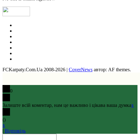
профіль, а нижче ( Message) саме
посилання?
Hatsyk
:
Так я ж бачу твої
повідомлення з лінком на ютуб,
Instagram
просто спочатку вибиває в лапках
YouTube
слово "link", але як оновити сторінку,
FB
X
то є повне відкрите посилання
Telegram
SVAT :
Ну що в кого які відчуття? Як
TikTok
на мене все дуже сире. За 1 тайм
Threads
жодного моменту, в другому ніби
FCKarpaty.Com.Ua 2008-2026
|
CoverNews
автор: AF themes.
краще, але це скоріше рівень
супротиву. Бракує креативу, якесь все
дуже прямолінійне. Маркевич взагалі
в клубі? Ні на тренуваннях ні на грі
0
його не видно
Hatsyk
:
SVAT, гри не бачив, але
Залиште всій коментар, нам це важливо і цікава ваша думка
x
читаючи коментарі де тільки можна,
то я розумію все дуже прикро
(
)
Makiavelli :
Якщо до кінця зборів не
x
|
Відповідь
підпишуть декількох гарних
креативщиків , які можуть зробити