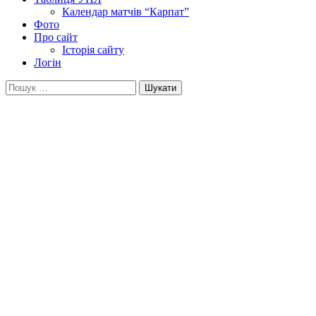
Календар матчів “Карпат”
Фото
Про сайт
Історія сайту
Логін
Пошук: