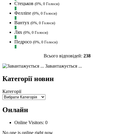
Стецьков
(0%, 0 Голоси)
🙁
Фелліпе
(0%, 0 Голоси)
Hatsyk
:
Makiavelli, вітаємо на сайті.
Вірю що чат і сайт загалом буде ще
Вантух
(0%, 0 Голоси)
активніший з часом)
Лях
(0%, 0 Голоси)
Hatsyk
:
Та Кузик ще ок, а
Мельниченко я думаю це для
Педросо
(0%, 0 Голоси)
перспективи, хз хз
SVAT :
На завтра планують
Всього відповідей:
238
трансляцію товарняка з Минаєм
Завантажується ...
https://www.youtube.com/live/Qb1ebGeOfZ8?
si=GU46Q4zlJQd2L-W8
Категорії новин
Hatsyk
:
А ще на сайті триває
опитування)
Категорії
SVAT :
Hatsyk А як зробити
посилання?
Онлайн
Hatsyk
:
В чаті? У вікні URL
вставляєш лінк на свій профіль)
Online Visitors:
0
SVAT
:
Ніби вставив, а все одно
блочить. Там де URL ставити лінк на
No one is online right now