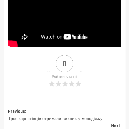
0
Рейтинг статті
Post
Previous:
Троє карпатівців отримали виклик у молодіжку
navigation
Next: