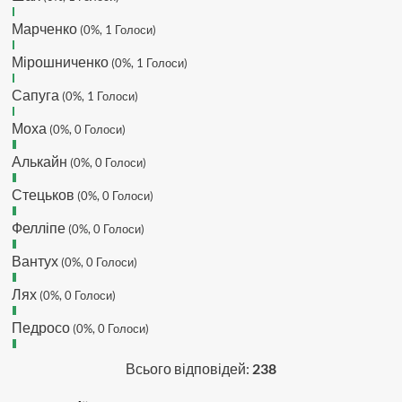
сайті. Вірю що чат і сайт загалом
Марченко
(0%, 1 Голоси)
буде ще активніший з часом)
Hatsyk
:
Та Кузик ще ок, а
Мірошниченко
(0%, 1 Голоси)
Мельниченко я думаю це для
Сапуга
перспективи, хз хз
(0%, 1 Голоси)
SVAT :
На завтра планують
Моха
(0%, 0 Голоси)
трансляцію товарняка з Минаєм
https://www.youtube.com/live/Qb1ebGeOfZ8?
Алькайн
(0%, 0 Голоси)
si=GU46Q4zlJQd2L-W8
Стецьков
(0%, 0 Голоси)
Hatsyk
:
А ще на сайті триває
опитування)
Фелліпе
(0%, 0 Голоси)
SVAT :
Hatsyk А як зробити
посилання?
Вантух
(0%, 0 Голоси)
Hatsyk
:
В чаті? У вікні URL
Лях
(0%, 0 Голоси)
вставляєш лінк на свій профіль)
Педросо
SVAT
:
Ніби вставив, а все одно
(0%, 0 Голоси)
блочить. Там де URL ставити лінк
на профіль, а нижче ( Message)
Всього відповідей:
238
саме посилання?