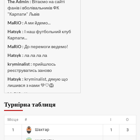
The Admin
:
Вітаємо на сайті
фанів і вболівальників ФК
"Карпати" Львів
MaRiO :
А ми йдемо...
Hatsyk :
І наш футбольний клуб
Карпати...
MaRiO :
До перемоги ведемо!
Hatsyk :
ла ла ла ла
kryminalist :
прийшлось
реєструватись заново
Hatsyk :
kryminalist, дякую що
лишився з нами 💚🤍🦁
MaRiO :
Чат потрохи оживає, то
добре!
Турнірна таблиця
MaRiO :
Знов у клубі бардак...
Hatsyk :
Все буде добре
Місце
#
І
О
Torsida_LEMBERG_1963 :
Всім
Шахтар
1
1
3
привіт, знову з вами)