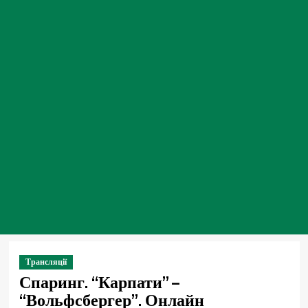
Трансляції
Спаринг. “Карпати” –
“Вольфсбергер”. Онлайн