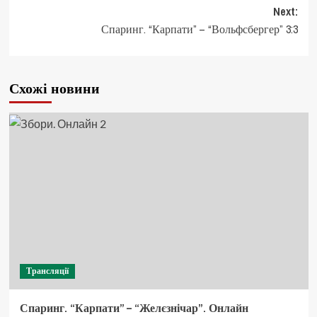
navigation
Next:
Спаринг. “Карпати” – “Вольфсбергер” 3:3
Схожі новини
Трансляції
Спаринг. “Карпати” – “Желєзнічар”. Онлайн