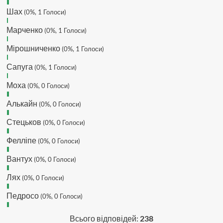
Шах
Hatsyk
(0%, 1 Голоси)
:
Makiavelli, вітаємо на
сайті. Вірю що чат і сайт загалом
Марченко
(0%, 1 Голоси)
буде ще активніший з часом)
Hatsyk
:
Та Кузик ще ок, а
Мірошниченко
(0%, 1 Голоси)
Мельниченко я думаю це для
Сапуга
перспективи, хз хз
(0%, 1 Голоси)
SVAT :
На завтра планують
Моха
(0%, 0 Голоси)
трансляцію товарняка з Минаєм
https://www.youtube.com/live/Qb1ebGeOfZ8?
Алькайн
(0%, 0 Голоси)
si=GU46Q4zlJQd2L-W8
Стецьков
(0%, 0 Голоси)
Hatsyk
:
А ще на сайті триває
опитування)
Фелліпе
(0%, 0 Голоси)
SVAT :
Hatsyk А як зробити
посилання?
Вантух
(0%, 0 Голоси)
Hatsyk
:
В чаті? У вікні URL
Лях
(0%, 0 Голоси)
вставляєш лінк на свій профіль)
Педросо
SVAT
:
Ніби вставив, а все одно
(0%, 0 Голоси)
блочить. Там де URL ставити лінк
на профіль, а нижче ( Message)
Всього відповідей:
238