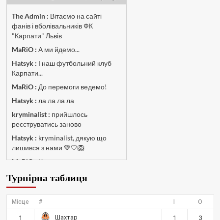
The Admin
:
Вітаємо на сайті
фанів і вболівальників ФК
"Карпати" Львів
MaRiO :
А ми йдемо...
Hatsyk :
І наш футбольний клуб
Карпати...
MaRiO :
До перемоги ведемо!
Hatsyk :
ла ла ла ла
kryminalist :
прийшлось
реєструватись заново
Hatsyk :
kryminalist, дякую що
лишився з нами 💚🤍🦁
MaRiO :
Чат потрохи оживає, то
добре!
Турнірна таблиця
MaRiO :
Знов у клубі бардак...
Hatsyk :
Все буде добре
Місце
#
І
О
Torsida_LEMBERG_1963 :
Всім
Шахтар
1
1
3