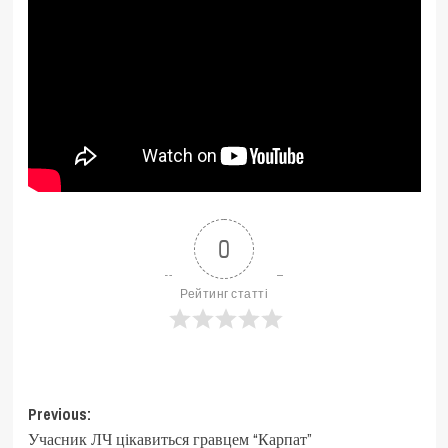
0
Рейтинг статті
Post
Previous:
Учасник ЛЧ цікавиться гравцем “Карпат”