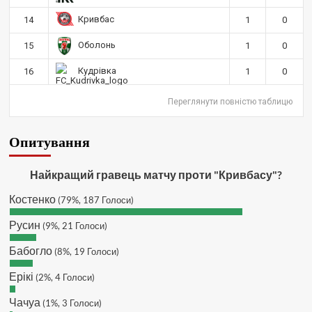
SVAT :
Hatsyk, Куди можна
Кривбас
14
1
0
написати в особисті пару питань/
зауважень/ покращень по сайту? І
Оболонь
15
1
0
чи можна на сайт скинути криптою
ltc?
Кудрівка
16
1
0
Hatsyk
:
SVAT, телеграм, пошта,
Переглянути повністю таблицю
вайбер, будь де) що підходить?
зараз скину.
SVAT :
Hatsyk, Якщо зручно, то
Опитування
завтра напишу в інстаграм
Hatsyk :
SVAT, без проблем
Найкращий гравець матчу проти "Кривбасу"?
SVAT :
Hatsyk в інсті обмеження
Костенко
(79%, 187 Голоси)
кинув в ТГ
DJGycle :
Tamada
Русин
(9%, 21 Голоси)
Makiavelli :
Всім привіт!
Бабогло
(8%, 19 Голоси)
Makiavelli :
Бачу чат знову живий)
Ерікі
(2%, 4 Голоси)
MaRiO :
Трансфери такі шо слів
нема....все йде до чергового
Чачуа
(1%, 3 Голоси)
провалу 🙁