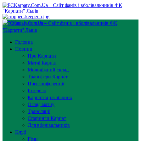
Перейти
до
вмісту
Primary
Menu
Головна
Новини
Про Карпати
Матчі Карпат
Молодіжний склад
Трансфери Карпат
Пресконференції
Інтерв’ю
Карпатівці в збірних
Огляд матчу
Трансляції
Спаринги Карпат
Для вболівальників
Клуб
Гімн