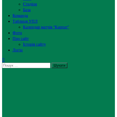
Стадіон
База
Команда
Таблиця УПЛ
Календар матчів “Карпат”
Фото
Про сайт
Історія сайту
Логін
Пошук: