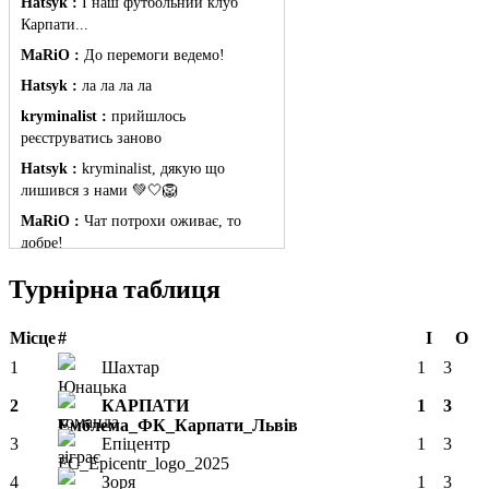
Hatsyk :
І наш футбольний клуб
Карпати...
MaRiO :
До перемоги ведемо!
Hatsyk :
ла ла ла ла
kryminalist :
прийшлось
реєструватись заново
Hatsyk :
kryminalist, дякую що
лишився з нами 💚🤍🦁
MaRiO :
Чат потрохи оживає, то
добре!
MaRiO :
Знов у клубі бардак...
Турнірна таблиця
Hatsyk :
Все буде добре
Torsida_LEMBERG_1963 :
Всім
Місце
#
І
О
привіт, знову з вами)
1
Шахтар
1
3
Hatsyk :
Torsida_LEMBERG_1963 ,
2
КАРПАТИ
1
3
радий вітати 🙌 🦁
SVAT :
Всім привіт! Я так розумію
3
Епіцентр
1
3
старий сайт пішов разом з акаунтом і
4
Зоря
1
3
потрібно заново реєструватися?