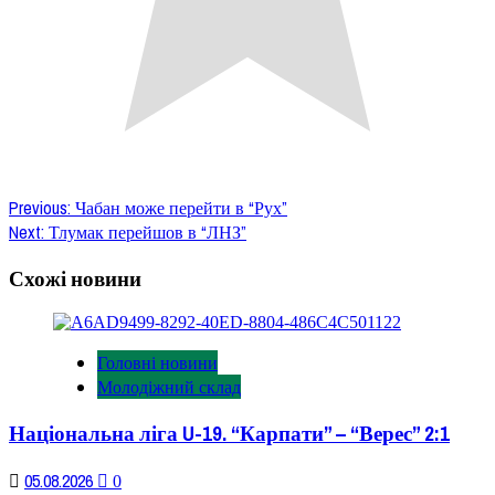
Post
Previous:
Чабан може перейти в “Рух”
Next:
Тлумак перейшов в “ЛНЗ”
navigation
Схожі новини
Головні новини
Молодіжний склад
Національна ліга U-19. “Карпати” – “Верес” 2:1
05.08.2026
0