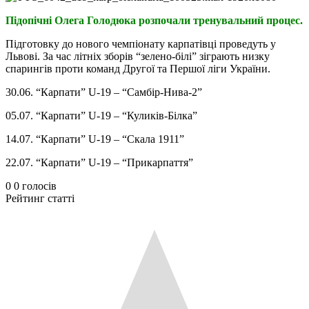
Підопічні Олега Голодюка розпочали тренувальний процес.
Підготовку до нового чемпіонату карпатівці проведуть у
Львові. За час літніх зборів “зелено-білі” зіграють низку
спарингів проти команд Другої та Першої ліги України.
30.06. “Карпати” U-19 – “Самбір-Нива-2”
05.07. “Карпати” U-19 – “Куликів-Білка”
14.07. “Карпати” U-19 – “Скала 1911”
22.07. “Карпати” U-19 – “Прикарпаття”
0
0
голосів
Рейтинг статті