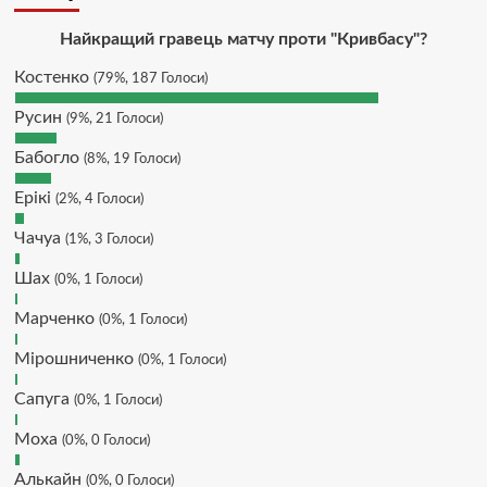
завтра напишу в інстаграм
Hatsyk :
SVAT, без проблем
Найкращий гравець матчу проти "Кривбасу"?
SVAT :
Hatsyk в інсті обмеження
Костенко
(79%, 187 Голоси)
кинув в ТГ
Русин
DJGycle :
Tamada
(9%, 21 Голоси)
Makiavelli :
Всім привіт!
Бабогло
(8%, 19 Голоси)
Makiavelli :
Бачу чат знову живий)
Ерікі
(2%, 4 Голоси)
MaRiO :
Трансфери такі шо слів
нема....все йде до чергового
Чачуа
(1%, 3 Голоси)
провалу 🙁
Шах
(0%, 1 Голоси)
Hatsyk
:
Makiavelli, вітаємо на
сайті. Вірю що чат і сайт загалом
Марченко
(0%, 1 Голоси)
буде ще активніший з часом)
Hatsyk
:
Та Кузик ще ок, а
Мірошниченко
(0%, 1 Голоси)
Мельниченко я думаю це для
Сапуга
перспективи, хз хз
(0%, 1 Голоси)
SVAT :
На завтра планують
Моха
(0%, 0 Голоси)
трансляцію товарняка з Минаєм
https://www.youtube.com/live/Qb1ebGeOfZ8?
Алькайн
(0%, 0 Голоси)