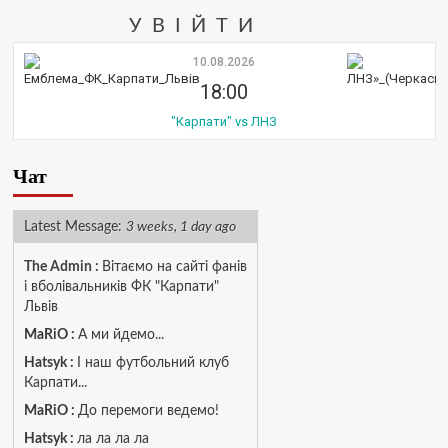
УВІЙТИ
10.08.2026
18:00
"Карпати" vs ЛНЗ
Чат
Latest Message:
3 weeks, 1 day ago
The Admin
:
Вітаємо на сайті фанів
і вболівальників ФК "Карпати"
Львів
MaRiO :
А ми йдемо...
Hatsyk :
І наш футбольний клуб
Карпати...
MaRiO :
До перемоги ведемо!
Hatsyk :
ла ла ла ла