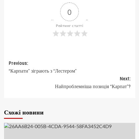
0
Рейтинг статті
Post
Previous:
“Карпати” зіграють з “Лестером”
navigation
Next:
Найпроблемніша позиція “Карпат”?
Схожі новини