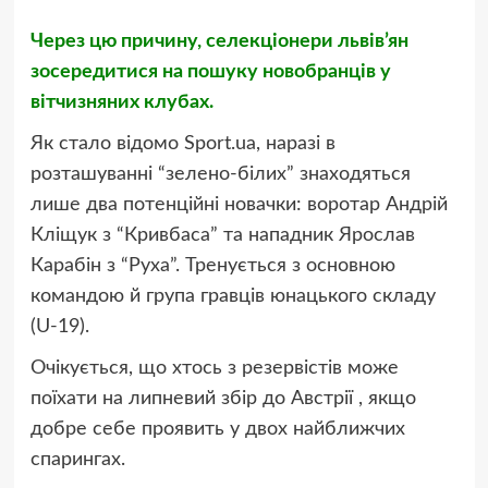
Через цю причину, селекціонери львів’ян
зосередитися на пошуку новобранців у
вітчизняних клубах.
Як стало відомо Sport.ua, наразі в
розташуванні “зелено-білих” знаходяться
лише два потенційні новачки: воротар Андрій
Кліщук з “Кривбаса” та нападник Ярослав
Карабін з “Руха”. Тренується з основною
командою й група гравців юнацького складу
(U-19).
Очікується, що хтось з резервістів може
поїхати на липневий збір до Австрії , якщо
добре себе проявить у двох найближчих
спарингах.