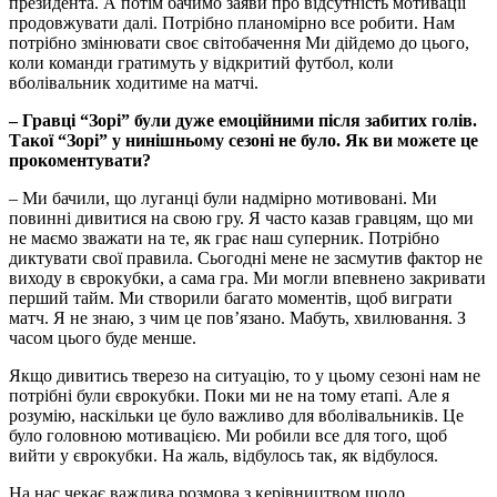
президента. А потім бачимо заяви про відсутність мотивації
продовжувати далі. Потрібно планомірно все робити. Нам
потрібно змінювати своє світобачення Ми дійдемо до цього,
коли команди гратимуть у відкритий футбол, коли
вболівальник ходитиме на матчі.
– Гравці “Зорі” були дуже емоційними після забитих голів.
Такої “Зорі” у нинішньому сезоні не було. Як ви можете це
прокоментувати?
– Ми бачили, що луганці були надмірно мотивовані. Ми
повинні дивитися на свою гру. Я часто казав гравцям, що ми
не маємо зважати на те, як грає наш суперник. Потрібно
диктувати свої правила. Сьогодні мене не засмутив фактор не
виходу в єврокубки, а сама гра. Ми могли впевнено закривати
перший тайм. Ми створили багато моментів, щоб виграти
матч. Я не знаю, з чим це пов’язано. Мабуть, хвилювання. З
часом цього буде менше.
Якщо дивитись тверезо на ситуацію, то у цьому сезоні нам не
потрібні були єврокубки. Поки ми не на тому етапі. Але я
розумію, наскільки це було важливо для вболівальників. Це
було головною мотивацією. Ми робили все для того, щоб
вийти у єврокубки. На жаль, відбулось так, як відбулося.
На нас чекає важлива розмова з керівництвом щодо