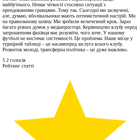
майбутнього. Немає чіткості стосовно ситуації з
орендованими гравцями. Тому так. Сьогодні ми засмучені,
але, думаю, вболівальники мають оптимістичний настрій. Ми
на правильному шляху. Ми зробили величезний крок. Зараз
багато різних думок у медіапросторі. Керівництво клубу перед
запрошенням фахівця має розуміти, чого хоче. У нашому
футболі не вистачає системності. Це проблема. Наше місце у
турнірній таблиці – це насамперед заслуга всього клубу.
Розвиток молоді, трансферна політика – це дуже важливо.
5
2
голосів
Рейтинг статті