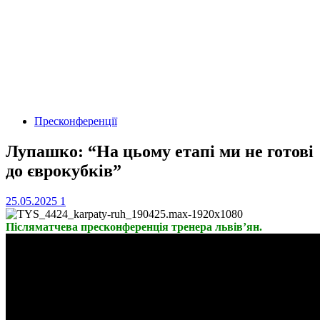
Пресконференції
Лупашко: “На цьому етапі ми не готові
до єврокубків”
25.05.2025
1
Післяматчева пресконференція тренера львів’ян.