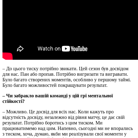
– До цього тиску потрібно звикати. Цей сезон був досвідом
для нас. Пан або пропав. Потрібно вигризати та вигравати.
Було багато створених моментів, особливо у першому таймі.
Було багато можливостей покращувати результат.
– Чи забракло вашій команді у цій грі ментальної
стійкості?
– Можливо. Це досвід для всіх нас. Коли кажуть про
відсутність досвіду, незалежно від рівня матчу, це дає свій
результат. Потрібно боротись з цим тиском. Ми
працюватимемо над цим. Напевно, сьогодні ми не впорались
з тиском, хоча, думаю, якби ми реалізували свої моменти у