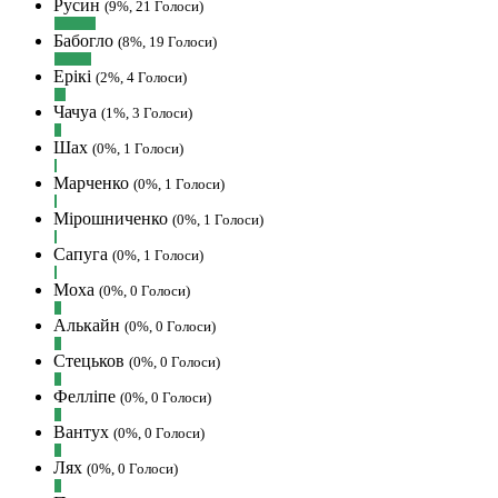
Русин
(9%, 21 Голоси)
вайбер, будь де) що підходить? зараз
Бабогло
скину.
(8%, 19 Голоси)
SVAT :
Hatsyk, Якщо зручно, то
Ерікі
(2%, 4 Голоси)
завтра напишу в інстаграм
Чачуа
(1%, 3 Голоси)
Hatsyk :
SVAT, без проблем
Шах
(0%, 1 Голоси)
SVAT :
Hatsyk в інсті обмеження
кинув в ТГ
Марченко
(0%, 1 Голоси)
DJGycle :
Tamada
Мірошниченко
(0%, 1 Голоси)
Makiavelli :
Всім привіт!
Сапуга
(0%, 1 Голоси)
Makiavelli :
Бачу чат знову живий)
Моха
(0%, 0 Голоси)
MaRiO :
Трансфери такі шо слів
Алькайн
нема....все йде до чергового провалу
(0%, 0 Голоси)
🙁
Стецьков
(0%, 0 Голоси)
Hatsyk
:
Makiavelli, вітаємо на сайті.
Фелліпе
(0%, 0 Голоси)
Вірю що чат і сайт загалом буде ще
активніший з часом)
Вантух
(0%, 0 Голоси)
Hatsyk
:
Та Кузик ще ок, а
Лях
(0%, 0 Голоси)
Мельниченко я думаю це для