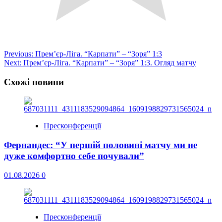
Post
Previous:
Прем’єр-Ліга. “Карпати” – “Зоря” 1:3
Next:
Прем’єр-Ліга. “Карпати” – “Зоря” 1:3. Огляд матчу
navigation
Схожі новини
Пресконференції
Фернандес: “У першій половині матчу ми не
дуже комфортно себе почували”
01.08.2026
0
Пресконференції