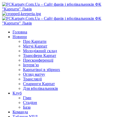
Перейти
до
вмісту
Primary
Menu
Головна
Новини
Про Карпати
Матчі Карпат
Молодіжний склад
Трансфери Карпат
Пресконференції
Інтерв’ю
Карпатівці в збірних
Огляд матчу
Трансляції
Спаринги Карпат
Для вболівальників
Клуб
Гімн
Стадіон
База
Команда
Таблиця УПЛ