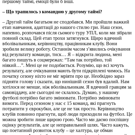
першому таймі, емоції були б інші.
– Що трапилось з командою у другому таймі?
– Другий тайм багатьом не сподобався. Ми пройшли важкий
етап навчання, адаптації до нашого стилю гри. Наш сезон,
напевно, розпочався після сьомого туру УПЛ, коли ми зібрали
повний склад. Цей етап трохи затягнувся. Щиро вдячний
вболівальникам, керівництву, працівникам клубу. Вони
зробили велику роботу. Останнім часом з’явились очікування
від результату команди, тиск… Я – відкрита людина, мені
багато пишуть в соцмережах: “Там так потрібно, той
ніякий…”. Мені це не подобається. Розумію, що всі хочуть
результату, але очікування мають бути підкріплені чимось. На
початку сезону ніхто не міг мріяти про це. Необхідно зараз
підняти голову і сказати, що нинішній сезон був вдалий. Нам
хотілося не менше, ніж вболівальникам. Я вдячний гравцям за
самовіддачу, але сьогодні не склалось. Думаю, у нашому
футболі потрібно багато змінювати. Потрібно змінювати
вимоги. Перед сезоном у нас є 15 команд, які прагнуть
потрапити у єврокубки, але це не так просто. Керівництво
клубів повинно прагнути, щоб люди приходили на футбол. Це
можна зробити лише щирою грою. Часто ми даємо поспішну
оцінку результатів, але це неправильний шлях. Часто кажуть,
що поетапний розвиток клубу – це халтура, це обман