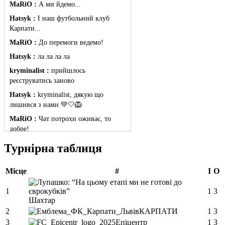
MaRiO :
А ми йдемо...
Hatsyk :
І наш футбольний клуб
Карпати...
MaRiO :
До перемоги ведемо!
Hatsyk :
ла ла ла ла
kryminalist :
прийшлось
реєструватись заново
Hatsyk :
kryminalist, дякую що
лишився з нами 💚🤍🦁
MaRiO :
Чат потрохи оживає, то
добре!
MaRiO :
Знов у клубі бардак...
Турнірна таблиця
Hatsyk :
Все буде добре
Місце
#
І
О
Torsida_LEMBERG_1963 :
Всім
привіт, знову з вами)
1
1
3
Hatsyk :
Torsida_LEMBERG_1963 ,
Шахтар
радий вітати 🙌 🦁
2
КАРПАТИ
1
3
SVAT :
Всім привіт! Я так розумію
3
Епіцентр
1
3