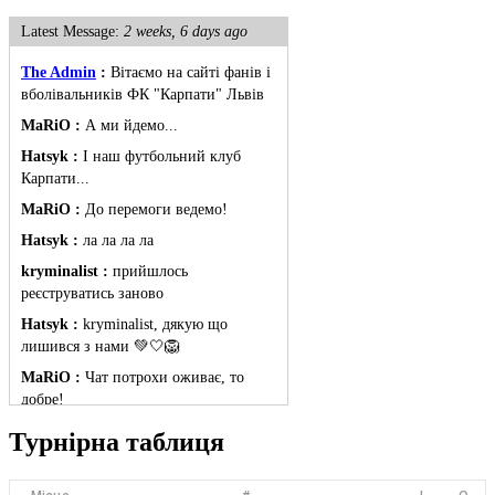
Latest Message:
2 weeks, 6 days ago
The Admin
:
Вітаємо на сайті фанів і
вболівальників ФК "Карпати" Львів
MaRiO :
А ми йдемо...
Hatsyk :
І наш футбольний клуб
Карпати...
MaRiO :
До перемоги ведемо!
Hatsyk :
ла ла ла ла
kryminalist :
прийшлось
реєструватись заново
Hatsyk :
kryminalist, дякую що
лишився з нами 💚🤍🦁
MaRiO :
Чат потрохи оживає, то
добре!
MaRiO :
Знов у клубі бардак...
Турнірна таблиця
Hatsyk :
Все буде добре
Torsida_LEMBERG_1963 :
Всім