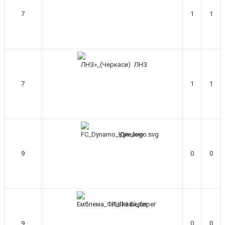
Вірю що чат і сайт загалом буде ще
7
1
1
активніший з часом)
Hatsyk
:
Та Кузик ще ок, а
Мельниченко я думаю це для
перспективи, хз хз
ЛНЗ
SVAT :
На завтра планують
трансляцію товарняка з Минаєм
7
1
1
https://www.youtube.com/live/Qb1ebGeOfZ8?
si=GU46Q4zlJQd2L-W8
Hatsyk
:
А ще на сайті триває
опитування)
Динамо
SVAT :
Hatsyk А як зробити
посилання?
9
0
0
Hatsyk
:
В чаті? У вікні URL
вставляєш лінк на свій профіль)
SVAT
:
Ніби вставив, а все одно
блочить. Там де URL ставити лінк на
профіль, а нижче ( Message) саме
Лівий Берег
посилання?
9
0
0