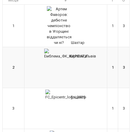
Місце
#
І
О
привіт, знову з вами)
Hatsyk :
Torsida_LEMBERG_1963 ,
радий вітати 🙌 🦁
1
1
3
SVAT :
Всім привіт! Я так розумію
старий сайт пішов разом з акаунтом і
потрібно заново реєструватися?
Шахтар
Hatsyk
:
SVAT, привіт. Саме так, все
що було на старому хостингу, там і
КАРПАТИ
залишилось. Починаємо з чистого
листка
2
1
3
Yaroslav :
О чатик відродився)))
SVAT :
1-й тур граємо на виїзді з
Вересом, другий приймаємо Кривбас
в третьому вдома з ДК, але там
Епіцентр
мабуть буде перенос
SVAT :
З тютюнником 10-й тур
3
1
3
орієнтовно 19 жовтня
Hatsyk
:
SVAT, не можу дочекатись
початку сезону