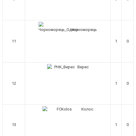
Hatsyk
:
Так я ж бачу твої
повідомлення з лінком на ютуб,
просто спочатку вибиває в лапках
слово "link", але як оновити сторінку,
то є повне відкрите посилання
Чорноморець
SVAT :
Ну що в кого які відчуття? Як
на мене все дуже сире. За 1 тайм
11
1
0
жодного моменту, в другому ніби
краще, але це скоріше рівень
супротиву. Бракує креативу, якесь все
дуже прямолінійне. Маркевич взагалі
Верес
в клубі? Ні на тренуваннях ні на грі
його не видно
12
1
0
Hatsyk
:
SVAT, гри не бачив, але
читаючи коментарі де тільки можна,
то я розумію все дуже прикро
Makiavelli :
Якщо до кінця зборів не
Колос
підпишуть декількох гарних
креативщиків , які можуть зробити
щось самі без системи , то буде дуже
13
1
0
важко. Захист ще ніби тримається ,