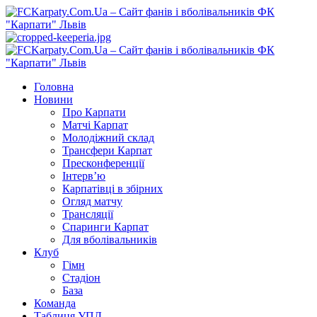
Перейти
до
вмісту
Primary
Menu
Головна
Новини
Про Карпати
Матчі Карпат
Молодіжний склад
Трансфери Карпат
Пресконференції
Інтерв’ю
Карпатівці в збірних
Огляд матчу
Трансляції
Спаринги Карпат
Для вболівальників
Клуб
Гімн
Стадіон
База
Команда
Таблиця УПЛ