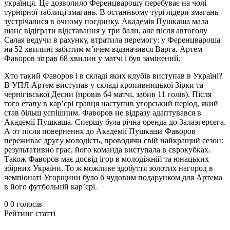
українця. Це дозволило Ференцварошу перебуває на чолі
турнірної таблиці змагань. В останньому турі лідери змагань
зустрічалися в очному поєдинку. Академія Пушкаша мала
шанс відіграти відставання у три бали, але після автоголу
Салая ведучи в рахунку, втратила перемогу: у Ференцвароша
на 52 хвилині забитим м’ячем відзначився Варга. Артем
Фаворов зіграв 68 хвилин у матчі і був замінений.
Хто такий Фаворов і в складі яких клубів виступав в Україні?
В УПЛ Артем виступав у складі кропивницької Зірки та
чернігівської Десни (провів 64 матчі, забив 11 голів). Після
того етапу в кар’єрі гравця наступив угорський період, який
став більш успішним. Фаворов не відразу адаптувався в
Академії Пушкаша. Спершу була річна оренда до Залаэгерсега.
А от після повернення до Академії Пушкаша Фаворов
переживає другу молодість, проводячи свій найкращий сезон:
результативно грає, його команда виступала в єврокубках.
Також Фаворов має досвід ігор в молодіжній та юнацьких
збірних України. То ж можливе здобуття золотих нагород в
чемпіонаті Угорщини було б чудовим подарунком для Артема
в його футбольній кар’єрі.
0
0
голосів
Рейтинг статті