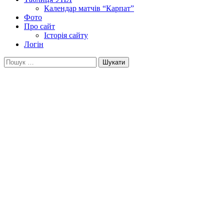
Календар матчів “Карпат”
Фото
Про сайт
Історія сайту
Логін
Пошук: