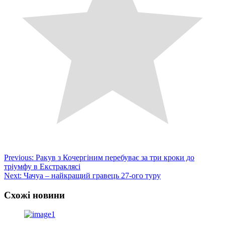
Post
Previous:
Ракув з Кочергіним перебуває за три кроки до
тріумфу в Екстраклясі
navigation
Next:
Чачуа – найкращий гравець 27-ого туру
Схожі новини