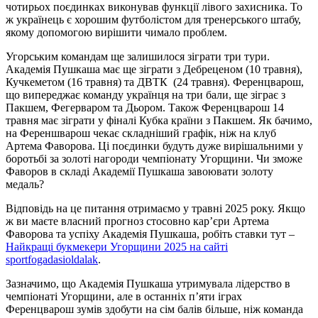
чотирьох поєдинках виконував функції лівого захисника. То
ж українець є хорошим футболістом для тренерського штабу,
якому допомогою вирішити чимало проблем.
Угорським командам ще залишилося зіграти три тури.
Академія Пушкаша має ще зіграти з Дебреценом (10 травня),
Кучкеметом (16 травня) та ДВТК (24 травня). Ференцварош,
що випереджає команду українця на три бали, ще зіграє з
Пакшем, Фегерваром та Дьором. Також Ференцварош 14
травня має зіграти у фіналі Кубка країни з Пакшем. Як бачимо,
на Ференшварош чекає складніший графік, ніж на клуб
Артема Фаворова. Ці поєдинки будуть дуже вирішальними у
боротьбі за золоті нагороди чемпіонату Угорщини. Чи зможе
Фаворов в складі Академії Пушкаша завоювати золоту
медаль?
Відповідь на це питання отримаємо у травні 2025 року. Якщо
ж ви маєте власний прогноз стосовно кар’єри Артема
Фаворова та успіху Академія Пушкаша, робіть ставки тут –
Найкращі букмекери Угорщини 2025 на сайті
sportfogadasioldalak
.
Зазначимо, що Академія Пушкаша утримувала лідерство в
чемпіонаті Угорщини, але в останніх п’яти іграх
Ференцварош зумів здобути на сім балів більше, ніж команда