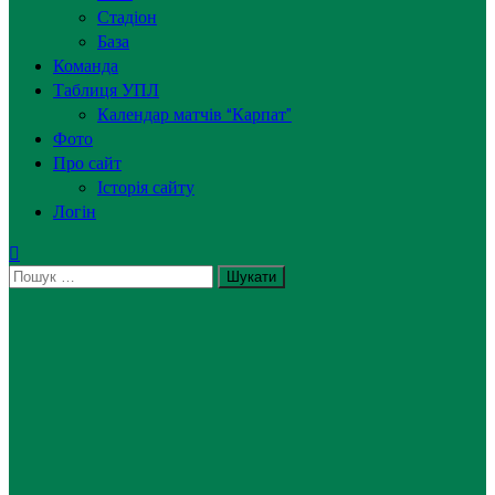
Стадіон
База
Команда
Таблиця УПЛ
Календар матчів “Карпат”
Фото
Про сайт
Історія сайту
Логін
Пошук: