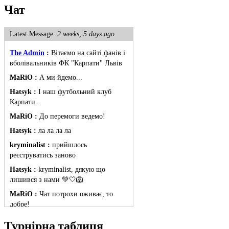
Чат
Latest Message:
2 weeks, 5 days ago
The Admin
:
Вітаємо на сайті фанів і
вболівальників ФК "Карпати" Львів
MaRiO :
А ми йдемо...
Hatsyk :
І наш футбольний клуб
Карпати...
MaRiO :
До перемоги ведемо!
Hatsyk :
ла ла ла ла
kryminalist :
прийшлось
реєструватись заново
Hatsyk :
kryminalist, дякую що
лишився з нами 💚🤍🦁
MaRiO :
Чат потрохи оживає, то
добре!
MaRiO :
Знов у клубі бардак...
Турнірна таблиця