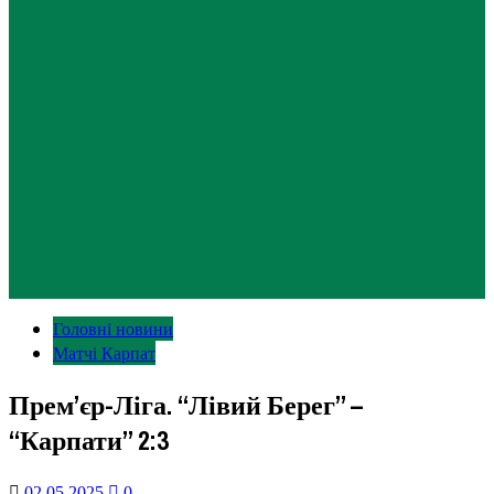
Головні новини
Матчі Карпат
Прем’єр-Ліга. “Лівий Берег” –
“Карпати” 2:3
02.05.2025
0