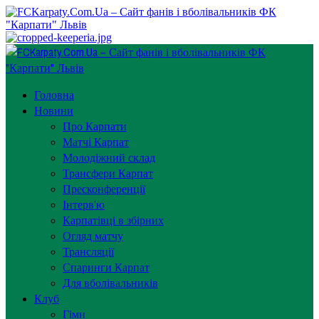
Перейти
до
вмісту
Primary
Menu
Головна
Новини
Про Карпати
Матчі Карпат
Молодіжний склад
Трансфери Карпат
Пресконференції
Інтерв’ю
Карпатівці в збірних
Огляд матчу
Трансляції
Спаринги Карпат
Для вболівальників
Клуб
Гімн