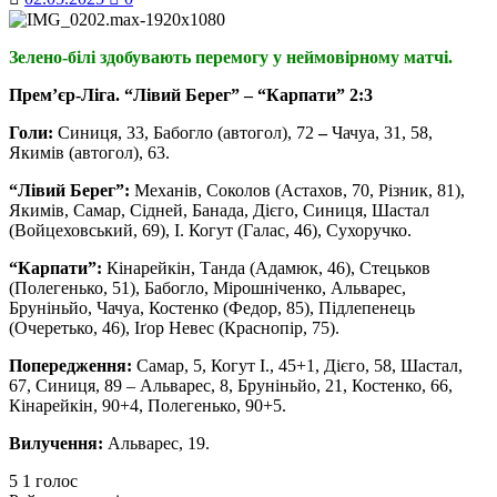
Зелено-білі здобувають перемогу у неймовірному матчі.
Прем’єр-Ліга. “Лівий Берег” – “Карпати” 2:3
Голи:
Синиця, 33, Бабогло (автогол), 72
–
Чачуа, 31, 58,
Якимів (автогол), 63.
“Лівий Берег”:
Механів, Соколов (Астахов, 70, Різник, 81),
Якимів, Самар, Сідней, Банада, Дієго, Синиця, Шастал
(Войцеховський, 69), І. Когут (Галас, 46), Сухоручко.
“Карпати”:
Кінарейкін, Танда (Адамюк, 46), Стецьков
(Полегенько, 51), Бабогло, Мірошніченко, Альварес,
Бруніньйо, Чачуа, Костенко (Федор, 85), Підлепенець
(Очеретько, 46), Іґор Невес (Краснопір, 75).
Попередження:
Самар, 5, Когут І., 45+1, Дієго, 58, Шастал,
67, Синиця, 89 – Альварес, 8, Бруніньйо, 21, Костенко, 66,
Кінарейкін, 90+4, Полегенько, 90+5.
Вилучення:
Альварес, 19.
5
1
голос