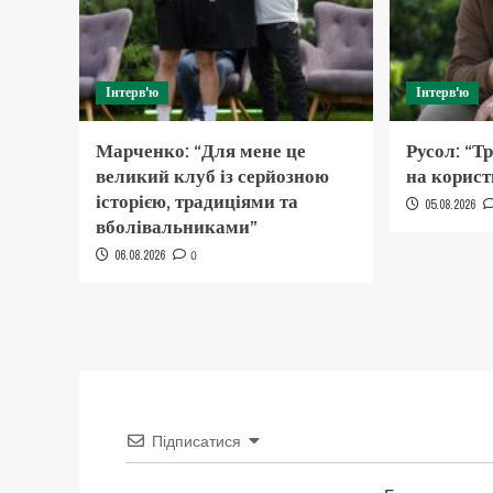
Інтерв'ю
Інтерв'ю
Марченко: “Для мене це
Русол: “Т
великий клуб із серйозною
на корист
історією, традиціями та
05.08.2026
вболівальниками”
06.08.2026
0
Підписатися