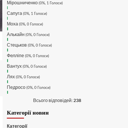
MaRiO :
Трансфери такі шо
Мірошниченко
(0%, 1 Голоси)
слів нема....все йде до
чергового провалу 🙁
Сапуга
(0%, 1 Голоси)
Hatsyk
:
Makiavelli, вітаємо
Моха
(0%, 0 Голоси)
на сайті. Вірю що чат і сайт
загалом буде ще
Алькайн
(0%, 0 Голоси)
активніший з часом)
Стецьков
(0%, 0 Голоси)
Hatsyk
:
Та Кузик ще ок, а
Мельниченко я думаю це
Фелліпе
(0%, 0 Голоси)
для перспективи, хз хз
SVAT :
На завтра планують
Вантух
(0%, 0 Голоси)
трансляцію товарняка з
Лях
Минаєм
(0%, 0 Голоси)
https://www.youtube.com/live/Qb1ebGeOfZ8?
Педросо
(0%, 0 Голоси)
si=GU46Q4zlJQd2L-W8
Hatsyk
:
А ще на сайті
Всього відповідей:
238
триває опитування)
SVAT :
Hatsyk А як зробити
Категорії новин
посилання?
Hatsyk
:
В чаті? У вікні URL
Категорії