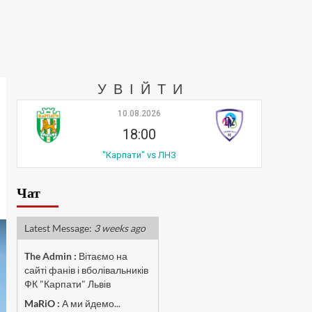
УВІЙТИ
10.08.2026
18:00
"Карпати" vs ЛНЗ
Чат
Latest Message:
3 weeks ago
The Admin
:
Вітаємо на
сайті фанів і вболівальників
ФК "Карпати" Львів
MaRiO :
А ми йдемо...