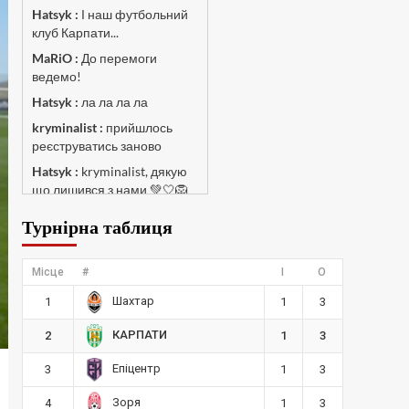
Hatsyk :
І наш футбольний
клуб Карпати...
MaRiO :
До перемоги
ведемо!
Hatsyk :
ла ла ла ла
kryminalist :
прийшлось
реєструватись заново
Hatsyk :
kryminalist, дякую
що лишився з нами 💚🤍🦁
MaRiO :
Чат потрохи
Турнірна таблиця
оживає, то добре!
MaRiO :
Знов у клубі
Місце
#
І
О
бардак...
Шахтар
Hatsyk :
1
Все буде добре
1
3
Torsida_LEMBERG_1963 :
КАРПАТИ
2
1
3
Всім привіт, знову з вами)
Епіцентр
3
1
3
Hatsyk :
Torsida_LEMBERG_1963 ,
Зоря
4
1
3
радий вітати 🙌 🦁