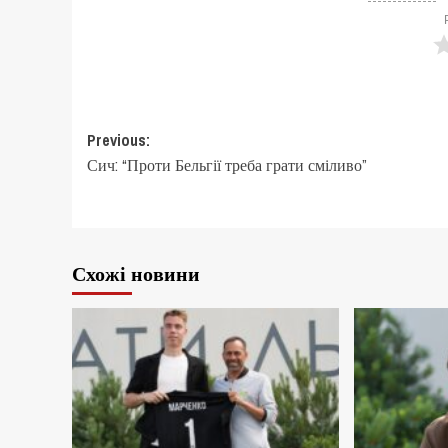
Post
Previous:
Сич: “Проти Бельгії треба грати сміливо”
navigation
Схожі новини