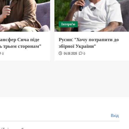
Інтерв'ю
рансфер Сича піде
Русин: “Хочу потрапити до
ь трьом сторонам”
збірної України”
0
04.08.2026
0
Вхід