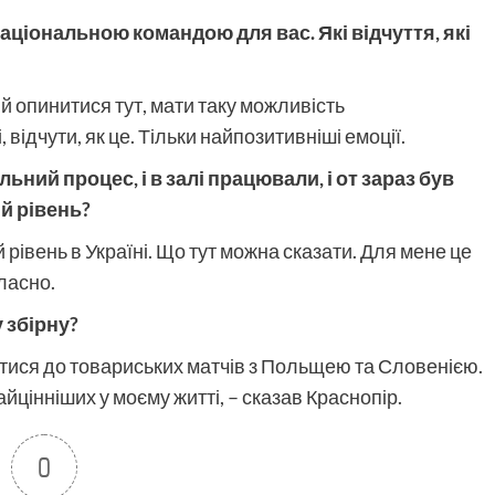
аціональною командою для вас. Які відчуття, які
й опинитися тут, мати таку можливість
відчути, як це. Тільки найпозитивніші емоції.
льний процес, і в залі працювали, і от зараз був
ий рівень?
й рівень в Україні. Що тут можна сказати. Для мене це
ласно.
 збірну?
атися до товариських матчів з Польщею та Словенією.
найцінніших у моєму житті, – сказав Краснопір.
0