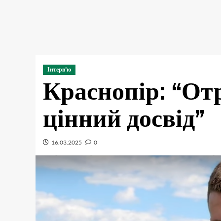
Інтерв'ю
Краснопір: “Отр
цінний досвід”
16.03.2025
0