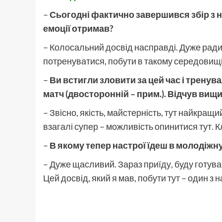
–
Сьогодні фактично завершився збір з н
емоції отримав?
– Колосальний досвід насправді. Дуже ради
потренуватися, побути в такому середовищі, 
–
Ви встигли зловити за цей час і тренува
матч (двосторонній – прим.). Відчув вищ
– Звісно, якість, майстерність, тут найкращи
взагалі супер – можливість опинитися тут. К
–
В якому тепер настрої їдеш в молодіжну
– Дуже щасливий. Зараз приїду, буду готув
Цей досвід, який я мав, побути тут – один з 