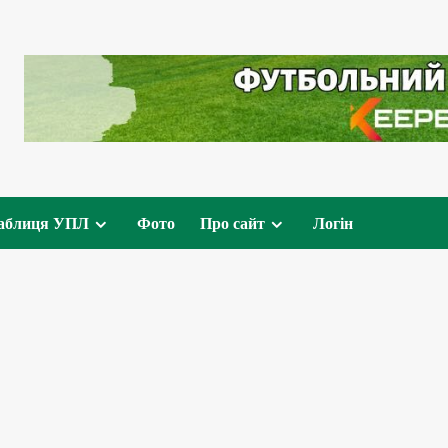
аблиця УПЛ
Фото
Про сайт
Логін