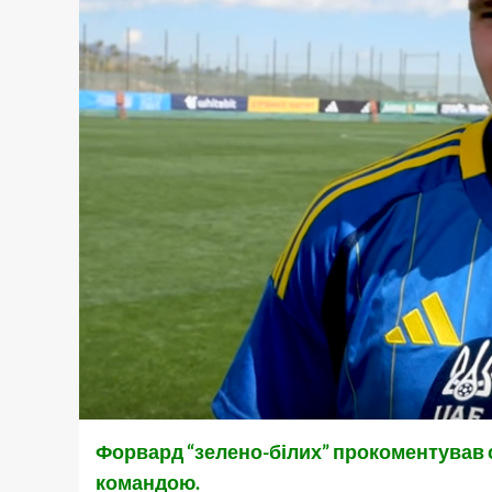
Форвард “зелено-білих” прокоментував 
командою.