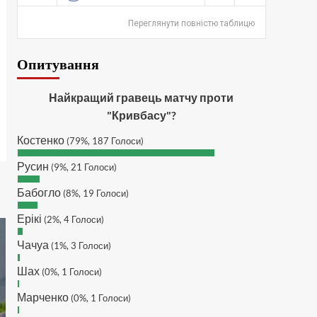
SVAT :
Hatsyk, Куди можна
написати в особисті пару
Переглянути повністю таблицю
питань/ зауважень/
покращень по сайту? І чи
Опитування
можна на сайт скинути
криптою ltc?
Hatsyk
:
SVAT, телеграм,
Найкращий гравець матчу проти
пошта, вайбер, будь де) що
"Кривбасу"?
підходить? зараз скину.
Костенко
(79%, 187 Голоси)
SVAT :
Hatsyk, Якщо зручно,
то завтра напишу в
Русин
(9%, 21 Голоси)
інстаграм
Бабогло
Hatsyk :
SVAT, без проблем
(8%, 19 Голоси)
SVAT :
Hatsyk в інсті
Ерікі
(2%, 4 Голоси)
обмеження кинув в ТГ
Чачуа
DJGycle :
(1%, 3 Голоси)
Tamada
Makiavelli :
Всім привіт!
Шах
(0%, 1 Голоси)
Makiavelli :
Бачу чат знову
Марченко
(0%, 1 Голоси)
живий)