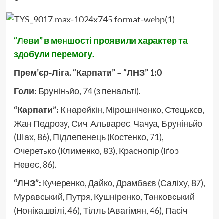
“Леви” в меншості проявили характер та
здобули перемогу.
Прем’єр-Ліга. “Карпати” – “ЛНЗ” 1:0
Голи:
Бруніньйо, 74 (з пенальті).
“Карпати”:
Кінарейкін, Мірошніченко, Стецьков,
Жан Педрозу, Сич, Альварес, Чачуа, Бруніньйо
(Шах, 86), Підлепенець (Костенко, 71),
Очеретько (Клименко, 83), Краснопір (Іґор
Невес, 86).
“ЛНЗ”:
Кучеренко, Дайко, Драмбаєв (Саліху, 87),
Муравський, Путря, Кушніренко, Танковський
(Нонікашвілі, 46), Тілль (Авагімян, 46), Пасіч