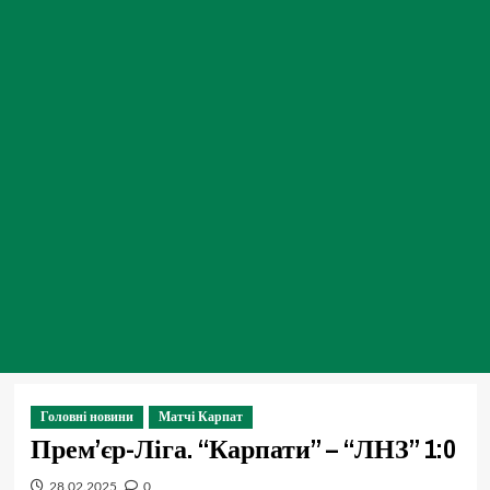
Головні новини
Матчі Карпат
Прем’єр-Ліга. “Карпати” – “ЛНЗ” 1:0
28.02.2025
0