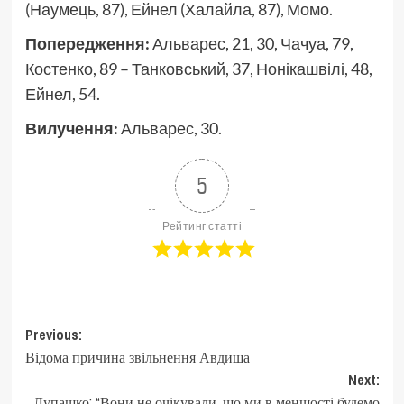
(Наумець, 87), Ейнел (Халайла, 87), Момо.
Попередження:
Альварес, 21, 30, Чачуа, 79,
Костенко, 89 – Танковський, 37, Нонікашвілі, 48,
Ейнел, 54.
Вилучення:
Альварес, 30.
5
Рейтинг статті
Post
Previous:
Відома причина звільнення Авдиша
navigation
Next:
Лупашко: “Вони не очікували, що ми в меншості будемо