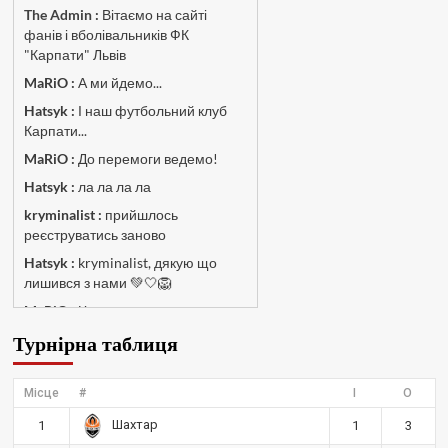
The Admin
:
Вітаємо на сайті
фанів і вболівальників ФК
"Карпати" Львів
MaRiO :
А ми йдемо...
Hatsyk :
І наш футбольний клуб
Карпати...
MaRiO :
До перемоги ведемо!
Hatsyk :
ла ла ла ла
kryminalist :
прийшлось
реєструватись заново
Hatsyk :
kryminalist, дякую що
лишився з нами 💚🤍🦁
MaRiO :
Чат потрохи оживає, то
добре!
Турнірна таблиця
MaRiO :
Знов у клубі бардак...
Hatsyk :
Все буде добре
Місце
#
І
О
Torsida_LEMBERG_1963 :
Всім
Шахтар
1
1
3
привіт, знову з вами)