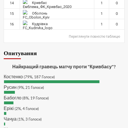
SVAT :
Hatsyk, Куди можна
Кривбас
14
1
0
написати в особисті пару питань/
зауважень/ покращень по сайту? І
Оболонь
15
1
0
чи можна на сайт скинути криптою
ltc?
Кудрівка
16
1
0
Hatsyk
:
SVAT, телеграм, пошта,
Переглянути повністю таблицю
вайбер, будь де) що підходить?
зараз скину.
SVAT :
Hatsyk, Якщо зручно, то
Опитування
завтра напишу в інстаграм
Hatsyk :
SVAT, без проблем
Найкращий гравець матчу проти "Кривбасу"?
SVAT :
Hatsyk в інсті обмеження
Костенко
(79%, 187 Голоси)
кинув в ТГ
DJGycle :
Tamada
Русин
(9%, 21 Голоси)
Makiavelli :
Всім привіт!
Бабогло
(8%, 19 Голоси)
Makiavelli :
Бачу чат знову живий)
Ерікі
(2%, 4 Голоси)
MaRiO :
Трансфери такі шо слів
нема....все йде до чергового
Чачуа
(1%, 3 Голоси)
провалу 🙁