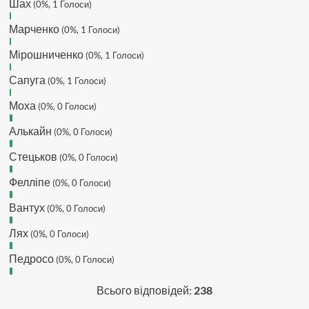
Шах
Hatsyk
(0%, 1 Голоси)
:
Makiavelli, вітаємо на
сайті. Вірю що чат і сайт загалом
Марченко
(0%, 1 Голоси)
буде ще активніший з часом)
Hatsyk
:
Та Кузик ще ок, а
Мірошниченко
(0%, 1 Голоси)
Мельниченко я думаю це для
Сапуга
перспективи, хз хз
(0%, 1 Голоси)
SVAT :
На завтра планують
Моха
(0%, 0 Голоси)
трансляцію товарняка з Минаєм
https://www.youtube.com/live/Qb1ebGeOfZ8?
Алькайн
(0%, 0 Голоси)
si=GU46Q4zlJQd2L-W8
Стецьков
(0%, 0 Голоси)
Hatsyk
:
А ще на сайті триває
опитування)
Фелліпе
(0%, 0 Голоси)
SVAT :
Hatsyk А як зробити
посилання?
Вантух
(0%, 0 Голоси)
Hatsyk
:
В чаті? У вікні URL
Лях
(0%, 0 Голоси)
вставляєш лінк на свій профіль)
Педросо
SVAT
:
Ніби вставив, а все одно
(0%, 0 Голоси)
блочить. Там де URL ставити лінк
на профіль, а нижче ( Message)
Всього відповідей:
238
саме посилання?