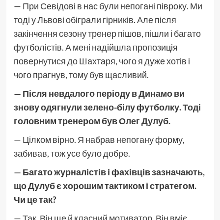
— При Севідові в нас були непогані півроку. Ми
тоді у Львові обіграли гірників. Але після
закінчення сезону тренер пішов, пішли і багато
футболістів. А мені надійшла пропозиція
повернутися до Шахтаря, чого я дуже хотів і
чого прагнув, тому був щасливий.
— Після невдалого періоду в Динамо ви
знову одягнули зелено-білу футболку. Тоді
головним тренером був Олег Дулуб.
— Цілком вірно. Я набрав непогану форму,
забивав, тож усе було добре.
— Багато журналістів і фахівців зазначають,
що Дулуб є хорошим тактиком і стратегом.
Чи це так?
— Так. Він ще й класний мотиватор. Він вміє