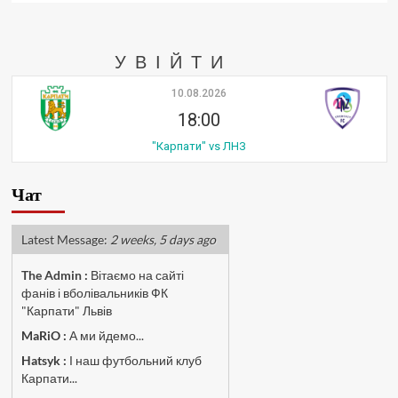
УВІЙТИ
10.08.2026
18:00
"Карпати" vs ЛНЗ
Чат
Latest Message:
2 weeks, 5 days ago
The Admin
:
Вітаємо на сайті
фанів і вболівальників ФК
"Карпати" Львів
MaRiO :
А ми йдемо...
Hatsyk :
І наш футбольний клуб
Карпати...