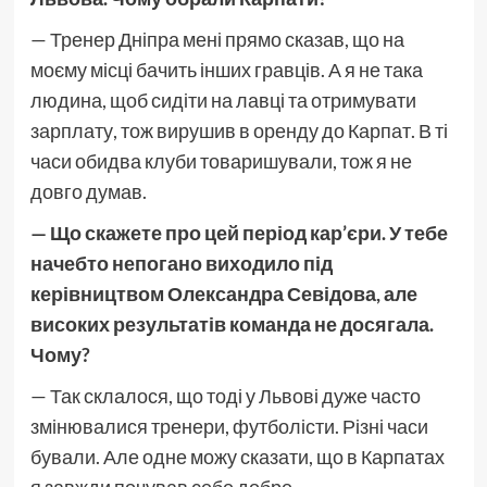
— Тренер Дніпра мені прямо сказав, що на
моєму місці бачить інших гравців. А я не така
людина, щоб сидіти на лавці та отримувати
зарплату, тож вирушив в оренду до Карпат. В ті
часи обидва клуби товаришували, тож я не
довго думав.
— Що скажете про цей період кар’єри. У тебе
начебто непогано виходило під
керівництвом Олександра Севідова, але
високих результатів команда не досягала.
Чому?
— Так склалося, що тоді у Львові дуже часто
змінювалися тренери, футболісти. Різні часи
бували. Але одне можу сказати, що в Карпатах