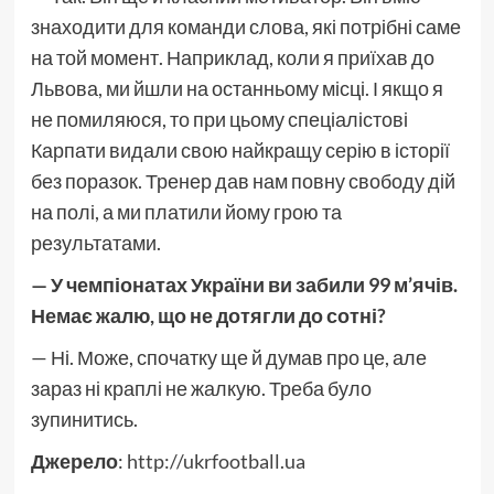
знаходити для команди слова, які потрібні саме
на той момент. Наприклад, коли я приїхав до
Львова, ми йшли на останньому місці. І якщо я
не помиляюся, то при цьому спеціалістові
Карпати видали свою найкращу серію в історії
без поразок. Тренер дав нам повну свободу дій
на полі, а ми платили йому грою та
результатами.
— У чемпіонатах України ви забили 99 м’ячів.
Немає жалю, що не дотягли до сотні?
— Ні. Може, спочатку ще й думав про це, але
зараз ні краплі не жалкую. Треба було
зупинитись.
Джерело
:
http://ukrfootball.ua