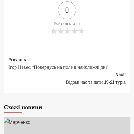
0
Рейтинг статті
Post
Previous:
Ігор Невес: “Повернусь на поле в найближчі дні”
navigation
Next:
Відомі час та дати 19-21 турів
Схожі новини