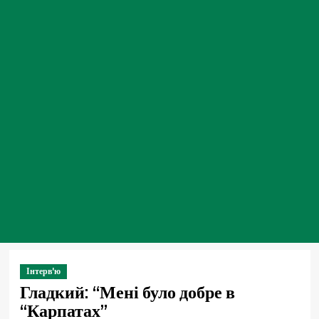
Інтерв'ю
Гладкий: “Мені було добре в
“Карпатах”