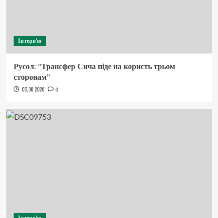
Інтерв'ю
Русол: “Трансфер Сича піде на користь трьом
сторонам”
05.08.2026
0