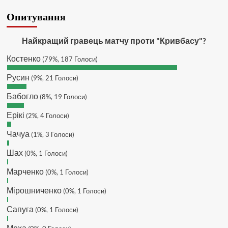
SVAT :
Hatsyk, Якщо зручно, то
Опитування
завтра напишу в інстаграм
Hatsyk :
SVAT, без проблем
Найкращий гравець матчу проти "Кривбасу"?
SVAT :
Hatsyk в інсті обмеження
Костенко
(79%, 187 Голоси)
кинув в ТГ
DJGycle :
Tamada
Русин
(9%, 21 Голоси)
Makiavelli :
Всім привіт!
Бабогло
(8%, 19 Голоси)
Makiavelli :
Бачу чат знову живий)
Ерікі
(2%, 4 Голоси)
MaRiO :
Трансфери такі шо слів
нема....все йде до чергового
Чачуа
(1%, 3 Голоси)
провалу 🙁
Шах
Hatsyk
(0%, 1 Голоси)
:
Makiavelli, вітаємо на
сайті. Вірю що чат і сайт загалом
Марченко
(0%, 1 Голоси)
буде ще активніший з часом)
Hatsyk
:
Та Кузик ще ок, а
Мірошниченко
(0%, 1 Голоси)
Мельниченко я думаю це для
Сапуга
перспективи, хз хз
(0%, 1 Голоси)
SVAT :
На завтра планують
Моха