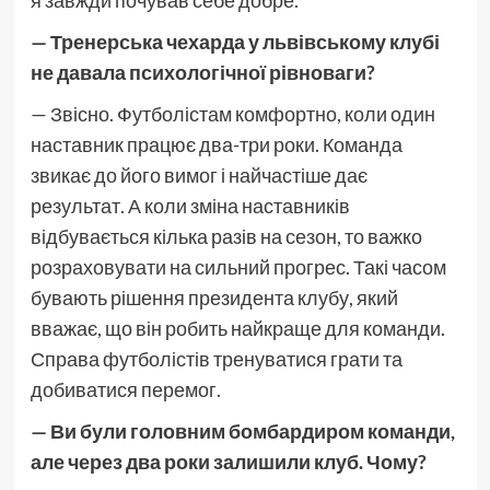
я завжди почував себе добре.
— Тренерська чехарда у львівському клубі
не давала психологічної рівноваги?
— Звісно. Футболістам комфортно, коли один
наставник працює два-три роки. Команда
звикає до його вимог і найчастіше дає
результат. А коли зміна наставників
відбувається кілька разів на сезон, то важко
розраховувати на сильний прогрес. Такі часом
бувають рішення президента клубу, який
вважає, що він робить найкраще для команди.
Справа футболістів тренуватися грати та
добиватися перемог.
— Ви були головним бомбардиром команди,
але через два роки залишили клуб. Чому?