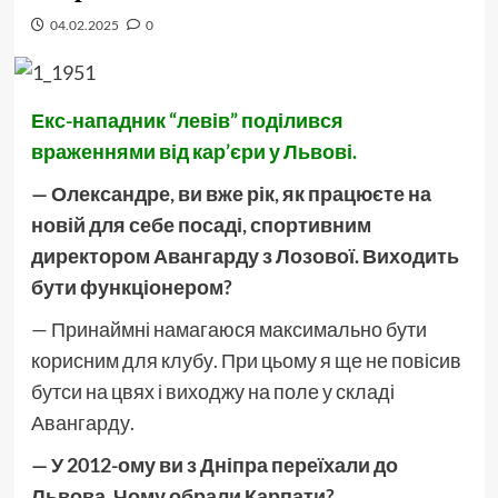
04.02.2025
0
Екс-нападник “левів” поділився
враженнями від кар’єри у Львові.
— Олександре, ви вже рік, як працюєте на
новій для себе посаді, спортивним
директором Авангарду з Лозової. Виходить
бути функціонером?
— Принаймні намагаюся максимально бути
корисним для клубу. При цьому я ще не повісив
бутси на цвях і виходжу на поле у складі
Авангарду.
— У 2012-ому ви з Дніпра переїхали до
Львова. Чому обрали Карпати?