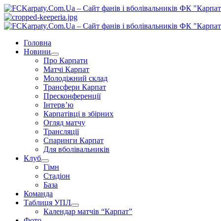
Перейти
до
вмісту
Primary
Menu
Головна
Новини
Про Карпати
Матчі Карпат
Молодіжний склад
Трансфери Карпат
Пресконференції
Інтерв’ю
Карпатівці в збірних
Огляд матчу
Трансляції
Спаринги Карпат
Для вболівальників
Клуб
Гімн
Стадіон
База
Команда
Таблиця УПЛ
Календар матчів “Карпат”
Фото