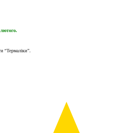
 лютого.
ти “Термаліки”.