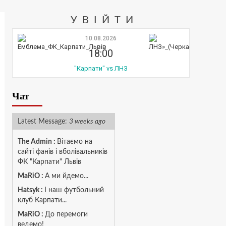
УВІЙТИ
10.08.2026
18:00
"Карпати" vs ЛНЗ
Чат
Latest Message:
3 weeks ago
The Admin
:
Вітаємо на
сайті фанів і вболівальників
ФК "Карпати" Львів
MaRiO :
А ми йдемо...
Hatsyk :
І наш футбольний
клуб Карпати...
MaRiO :
До перемоги
ведемо!