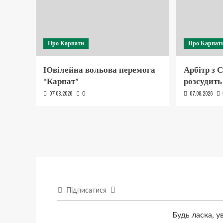
Про Карпати
Про Карпат
Ювілейна вольова перемога
Арбітр з 
“Карпат”
розсудить
07.08.2026
07.08.2026
0
Підписатися
Будь ласка, у