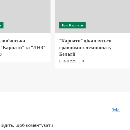
и
Про Карпати
Слов‘янська
“Карпати” цікавляться
 “Карпати” та “ЛНЗ”
гравцями з чемпіонату
Бельгії
0
05.08.2026
0
Вхід
війдіть, щоб коментувати