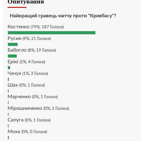
Опитування
питань/ зауважень/
покращень по сайту? І чи
можна на сайт скинути
Найкращий гравець матчу проти "Кривбасу"?
криптою ltc?
Костенко
(79%, 187 Голоси)
Hatsyk
:
SVAT, телеграм,
пошта, вайбер, будь де) що
Русин
(9%, 21 Голоси)
підходить? зараз скину.
SVAT :
Hatsyk, Якщо зручно,
Бабогло
(8%, 19 Голоси)
то завтра напишу в
Ерікі
інстаграм
(2%, 4 Голоси)
Hatsyk :
SVAT, без проблем
Чачуа
(1%, 3 Голоси)
SVAT :
Hatsyk в інсті
Шах
(0%, 1 Голоси)
обмеження кинув в ТГ
DJGycle :
Tamada
Марченко
(0%, 1 Голоси)
Makiavelli :
Всім привіт!
Мірошниченко
(0%, 1 Голоси)
Makiavelli :
Бачу чат знову
живий)
Сапуга
(0%, 1 Голоси)
MaRiO :
Трансфери такі шо
Моха
(0%, 0 Голоси)
слів нема....все йде до
чергового провалу 🙁