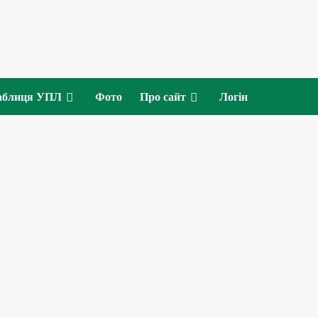
аблиця УПЛ
Фото
Про сайт
Логін