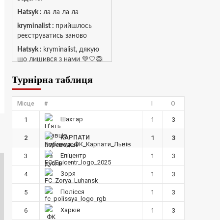
Hatsyk :
ла ла ла ла
kryminalist :
прийшлось
реєструватись заново
Hatsyk :
kryminalist, дякую
що лишився з нами 💚🤍🦁
MaRiO :
Чат потрохи
Турнірна таблиця
оживає, то добре!
MaRiO :
Знов у клубі
Місце
#
І
О
бардак...
Шахтар
1
1
3
Hatsyk :
Все буде добре
Torsida_LEMBERG_1963 :
КАРПАТИ
2
1
3
Всім привіт, знову з вами)
Епіцентр
3
1
3
Hatsyk :
Torsida_LEMBERG_1963 ,
Зоря
4
1
3
радий вітати 🙌 🦁
SVAT :
Всім привіт! Я так
Полісся
5
1
3
розумію старий сайт пішов
Харків
6
1
3
разом з акаунтом і