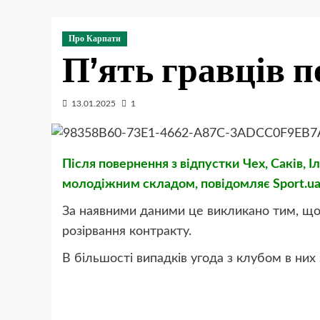
Про Карпати
П’ять гравців п
13.01.2025
1
Після повернення з відпустки Чех, Саків, 
молодіжним складом, повідомляє Sport.ua
За наявними даними це викликано тим, що
розірвання контракту.
В більшості випадків угода з клубом в них 