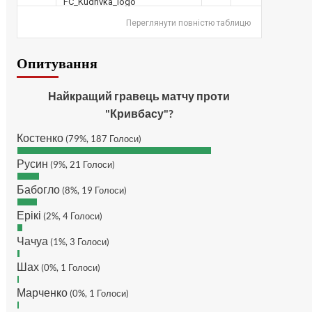
дочекатись початку сезону
SVAT :
Hatsyk, Куди можна
Переглянути повністю таблицю
написати в особисті пару
питань/ зауважень/
Опитування
покращень по сайту? І чи
можна на сайт скинути
криптою ltc?
Найкращий гравець матчу проти
Hatsyk
:
SVAT, телеграм,
"Кривбасу"?
пошта, вайбер, будь де) що
Костенко
підходить? зараз скину.
(79%, 187 Голоси)
SVAT :
Hatsyk, Якщо зручно,
Русин
(9%, 21 Голоси)
то завтра напишу в
інстаграм
Бабогло
(8%, 19 Голоси)
Hatsyk :
SVAT, без проблем
Ерікі
(2%, 4 Голоси)
SVAT :
Hatsyk в інсті
обмеження кинув в ТГ
Чачуа
(1%, 3 Голоси)
DJGycle :
Tamada
Шах
(0%, 1 Голоси)
Makiavelli :
Всім привіт!
Марченко
(0%, 1 Голоси)
Makiavelli :
Бачу чат знову
живий)