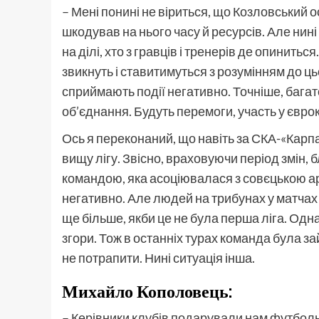
– Мені понині не віриться, що Козловський о
шкодував на нього часу й ресурсів. Але нині
на ділі, хто з гравців і тренерів де опинитьс
звикнуть і ставитимуться з розумінням до ць
сприймають події негативно. Точніше, багат
об’єднання. Будуть перемоги, участь у євр
Ось я переконаний, що навіть за СКА-«Карпа
вищу лігу. Звісно, враховуючи період змін,
командою, яка асоціювалася з совєцькою ар
негативно. Але людей на трибунах у матчах
ще більше, якби це не була перша ліга. Одна
згори. Тож в останніх турах команда була за
не потрапити. Нині ситуація інша.
Михайло Кополовець
:
– Керівники клубів подарували нам футболь