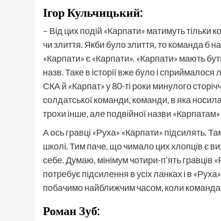
Ігор Кульчицький
:
– Від цих подій «Карпати» матимуть тільки к
чи злиття. Якби було злиття, то команда б н
«Карпати» є «Карпати». «Карпати» мають бут
назв. Таке в історії вже було і сприймалос
СКА й «Карпат» у 80-ті роки минулого сторіччя
солдатської команди, команди, в яка носила
трохи інше, але подвійної назви «Карпатам»
А ось гравці «Руха» «Карпати» підсилять. Там
школі. Тим паче, що чимало цих хлопців є 
себе. Думаю, мінімум чотири-п’ять гравців
потребує підсилення в усіх ланках і в «Руха»
побачимо найближчим часом, коли команда 
Роман Зуб
: