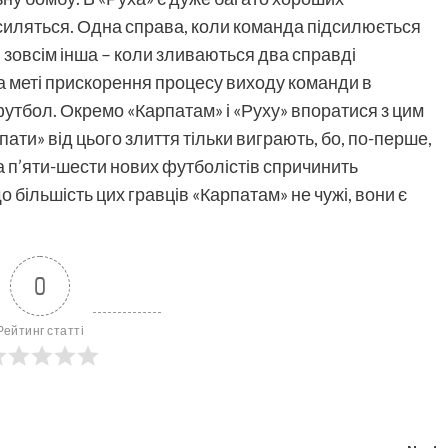
дсиляться. Одна справа, коли команда підсилюється
 зовсім інша – коли зливаються два справді
а меті прискорення процесу виходу команди в
 футбол. Окремо «Карпатам» і «Руху» впоратися з цим
ати» від цього злиття тільки виграють, бо, по-перше,
а п’яти-шести нових футболістів спричинить
о більшість цих гравців «Карпатам» не чужі, вони є
0
Рейтинг статті