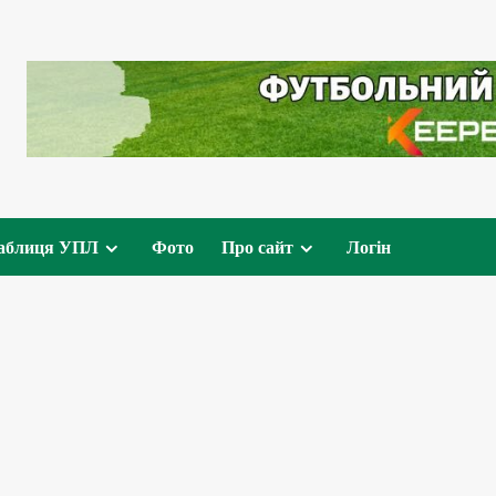
аблиця УПЛ
Фото
Про сайт
Логін