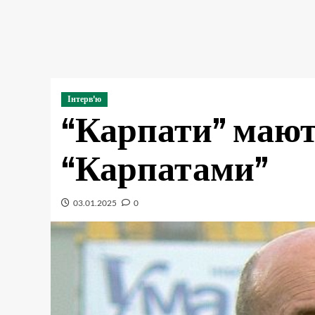
Інтерв'ю
“Карпати” мают
“Карпатами”
03.01.2025
0