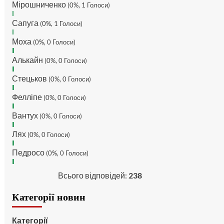
Мірошниченко
(0%, 1 Голоси)
MaRiO :
Трансфери такі шо
Сапуга
слів нема....все йде до
(0%, 1 Голоси)
чергового провалу 🙁
Моха
(0%, 0 Голоси)
Hatsyk
:
Makiavelli, вітаємо
на сайті. Вірю що чат і сайт
Алькайн
(0%, 0 Голоси)
загалом буде ще
активніший з часом)
Стецьков
(0%, 0 Голоси)
Hatsyk
:
Та Кузик ще ок, а
Фелліпе
(0%, 0 Голоси)
Мельниченко я думаю це
для перспективи, хз хз
Вантух
(0%, 0 Голоси)
SVAT :
На завтра планують
Лях
трансляцію товарняка з
(0%, 0 Голоси)
Минаєм
Педросо
(0%, 0 Голоси)
https://www.youtube.com/live/Qb1ebGeOfZ8?
si=GU46Q4zlJQd2L-W8
Всього відповідей:
238
Hatsyk
:
А ще на сайті
триває опитування)
Категорії новин
SVAT :
Hatsyk А як зробити
посилання?
Категорії