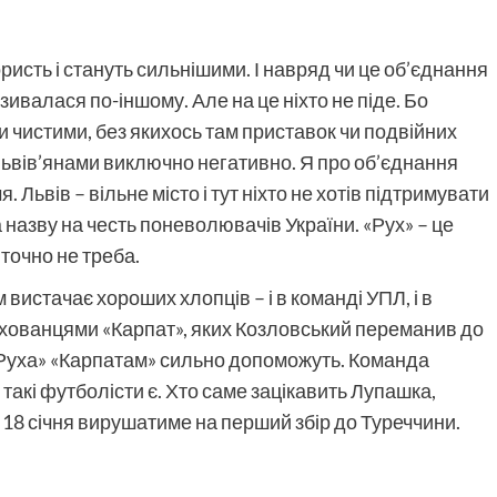
ористь і стануть сильнішими. І навряд чи це об’єднання
азивалася по-іншому. Але на це ніхто не піде. Бо
и чистими, без якихось там приставок чи подвійних
я львів’янами виключно негативно. Я про об’єднання
. Львів – вільне місто і тут ніхто не хотів підтримувати
 назву на честь поневолювачів України. «Рух» – це
 точно не треба.
 вистачає хороших хлопців – і в команді УПЛ, і в
вихованцями «Карпат», яких Козловський переманив до
 «Руха» «Карпатам» сильно допоможуть. Команда
 такі футболісти є. Хто саме зацікавить Лупашка,
18 січня вирушатиме на перший збір до Туреччини.