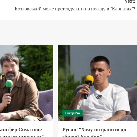
Next:
Козловський може претендувати на посаду в “Карпатах”?
Інтерв'ю
рансфер Сича піде
Русин: “Хочу потрапити до
ь трьом сторонам”
збірної України”