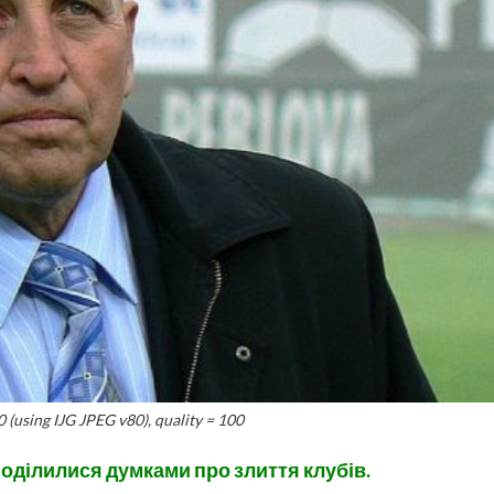
(using IJG JPEG v80), quality = 100
 поділилися думками про злиття клубів.