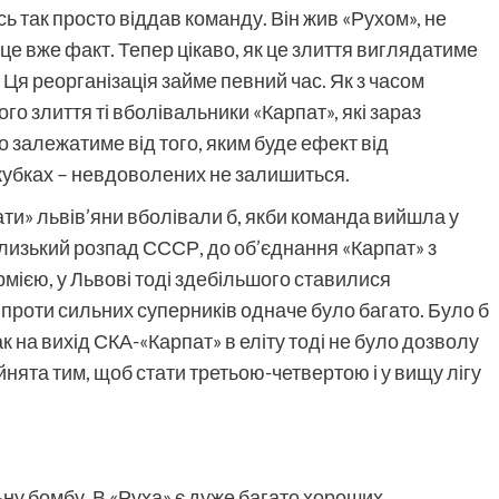
сь так просто віддав команду. Він жив «Рухом», не
 це вже факт. Тепер цікаво, як це злиття виглядатиме
я. Ця реорганізація займе певний час. Як з часом
ого злиття ті вболівальники «Карпат», які зараз
о залежатиме від того, яким буде ефект від
окубках – невдоволених не залишиться.
ти» львів’яни вболівали б, якби команда вийшла у
 близький розпад СССР, до об’єднання «Карпат» з
мією, у Львові тоді здебільшого ставилися
 проти сильних суперників одначе було багато. Було б
к на вихід СКА-«Карпат» в еліту тоді не було дозволу
йнята тим, щоб стати третьою-четвертою і у вищу лігу
ну бомбу. В «Руха» є дуже багато хороших