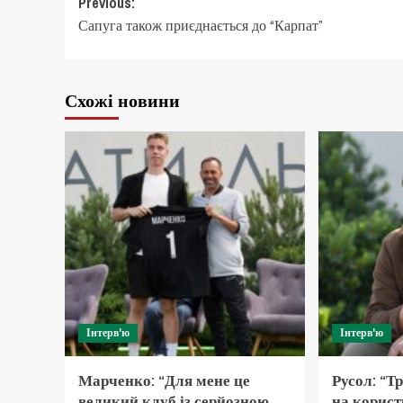
Post
Previous:
Сапуга також приєднається до “Карпат”
navigation
Схожі новини
Інтерв'ю
Інтерв'ю
Марченко: “Для мене це
Русол: “Т
великий клуб із серйозною
на корист