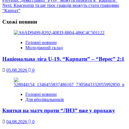
Post
Previous:
Деякі гравці “Руху” можуть перейти в “Карпати”
Next:
Краснопір та ще троє гравців можуть стати гравцями
navigation
“Карпат”
Схожі новини
Головні новини
Молодіжний склад
Національна ліга U-19. “Карпати” – “Верес” 2:1
05.08.2026
0
Головні новини
Для вболівальників
Квитки на матч проти “ЛНЗ” вже у продажу
04.08.2026
0