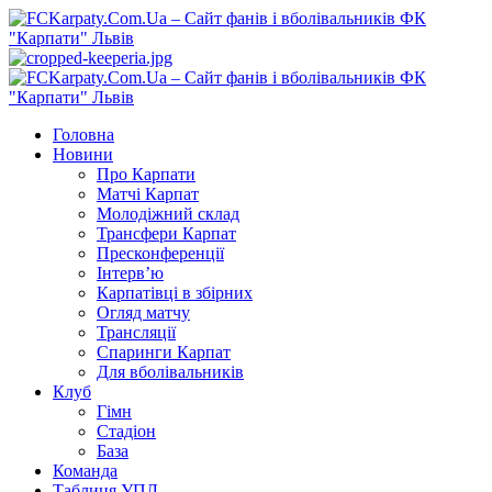
Перейти
до
вмісту
Primary
Menu
Головна
Новини
Про Карпати
Матчі Карпат
Молодіжний склад
Трансфери Карпат
Пресконференції
Інтерв’ю
Карпатівці в збірних
Огляд матчу
Трансляції
Спаринги Карпат
Для вболівальників
Клуб
Гімн
Стадіон
База
Команда
Таблиця УПЛ