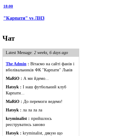
18:00
"Карпати" vs ЛНЗ
Чат
Latest Message:
2 weeks, 6 days ago
The Admin
:
Вітаємо на сайті фанів і
вболівальників ФК "Карпати" Львів
MaRiO :
А ми йдемо...
Hatsyk :
І наш футбольний клуб
Карпати...
MaRiO :
До перемоги ведемо!
Hatsyk :
ла ла ла ла
kryminalist :
прийшлось
реєструватись заново
Hatsyk :
kryminalist, дякую що