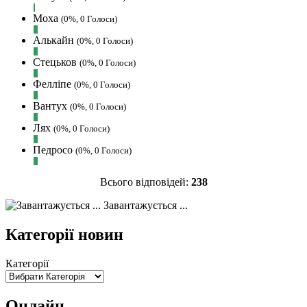
Makiavelli :
Всім привіт!
Моха
(0%, 0 Голоси)
Makiavelli :
Бачу чат знову живий)
Алькайн
(0%, 0 Голоси)
MaRiO :
Трансфери такі шо слів
Стецьков
(0%, 0 Голоси)
нема....все йде до чергового провалу
🙁
Фелліпе
(0%, 0 Голоси)
Hatsyk
:
Makiavelli, вітаємо на сайті.
Вантух
(0%, 0 Голоси)
Вірю що чат і сайт загалом буде ще
активніший з часом)
Лях
(0%, 0 Голоси)
Hatsyk
:
Та Кузик ще ок, а
Педросо
(0%, 0 Голоси)
Мельниченко я думаю це для
перспективи, хз хз
Всього відповідей:
238
SVAT :
На завтра планують
Завантажується ...
трансляцію товарняка з Минаєм
https://www.youtube.com/live/Qb1ebGeOfZ8?
Категорії новин
si=GU46Q4zlJQd2L-W8
Hatsyk
:
А ще на сайті триває
Категорії
опитування)
SVAT :
Hatsyk А як зробити
посилання?
Онлайн