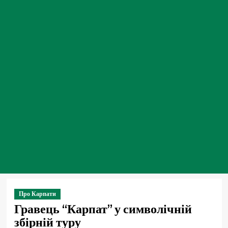
Про Карпати
Гравець “Карпат” у символічній
збірній туру