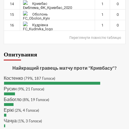
SVAT :
Hatsyk, Куди можна
Кривбас
14
1
0
написати в особисті пару питань/
зауважень/ покращень по сайту? І
Оболонь
15
1
0
чи можна на сайт скинути криптою
ltc?
Кудрівка
16
1
0
Hatsyk
:
SVAT, телеграм, пошта,
Переглянути повністю таблицю
вайбер, будь де) що підходить?
зараз скину.
SVAT :
Hatsyk, Якщо зручно, то
Опитування
завтра напишу в інстаграм
Hatsyk :
SVAT, без проблем
Найкращий гравець матчу проти "Кривбасу"?
SVAT :
Hatsyk в інсті обмеження
Костенко
(79%, 187 Голоси)
кинув в ТГ
DJGycle :
Tamada
Русин
(9%, 21 Голоси)
Makiavelli :
Всім привіт!
Бабогло
(8%, 19 Голоси)
Makiavelli :
Бачу чат знову живий)
Ерікі
(2%, 4 Голоси)
MaRiO :
Трансфери такі шо слів
нема....все йде до чергового
Чачуа
(1%, 3 Голоси)
провалу 🙁