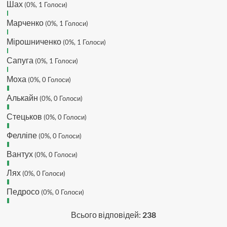
Шах
Hatsyk
(0%, 1 Голоси)
:
Makiavelli, вітаємо на
сайті. Вірю що чат і сайт загалом
Марченко
(0%, 1 Голоси)
буде ще активніший з часом)
Hatsyk
:
Та Кузик ще ок, а
Мірошниченко
(0%, 1 Голоси)
Мельниченко я думаю це для
Сапуга
перспективи, хз хз
(0%, 1 Голоси)
SVAT :
На завтра планують
Моха
(0%, 0 Голоси)
трансляцію товарняка з Минаєм
https://www.youtube.com/live/Qb1ebGeOfZ8?
Алькайн
(0%, 0 Голоси)
si=GU46Q4zlJQd2L-W8
Стецьков
(0%, 0 Голоси)
Hatsyk
:
А ще на сайті триває
опитування)
Фелліпе
(0%, 0 Голоси)
SVAT :
Hatsyk А як зробити
посилання?
Вантух
(0%, 0 Голоси)
Hatsyk
:
В чаті? У вікні URL
Лях
(0%, 0 Голоси)
вставляєш лінк на свій профіль)
Педросо
SVAT
:
Ніби вставив, а все одно
(0%, 0 Голоси)
блочить. Там де URL ставити лінк
на профіль, а нижче ( Message)
Всього відповідей:
238
саме посилання?