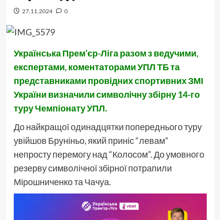
27.11.2024
0
Українська Прем’єр-Ліга разом з ведучими,
експертами, коментаторами УПЛ ТБ та
представниками провідних спортивних ЗМІ
України визначили символічну збірну 14-го
туру Чемпіонату УПЛ.
До найкращої одинадцятки попереднього туру
увійшов Бруніньо, який приніс “левам”
непросту перемогу над “Колосом”. До умовного
резерву символічної збірної потрапили
Мірошниченко та Чачуа.