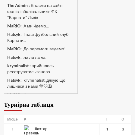
The Admin
:
Вітаємо на сайті
фанів і вболівальників ФК
"Карпати" Львів
MaRiO :
А ми йдемо...
Hatsyk :
І наш футбольний клуб
Карпати...
MaRiO :
До перемоги ведемо!
Hatsyk :
ла ла ла ла
kryminalist :
прийшлось
реєструватись заново
Hatsyk :
kryminalist, дякую що
лишився з нами 💚🤍🦁
MaRiO :
Чат потрохи оживає, то
добре!
Турнірна таблиця
MaRiO :
Знов у клубі бардак...
Hatsyk :
Все буде добре
Місце
#
І
О
Torsida_LEMBERG_1963 :
Всім
Шахтар
1
1
3
привіт, знову з вами)