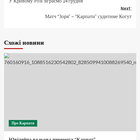
У Кривому Розі зіграємо 14 грудня
navigation
Next:
Матч “Зоря” – “Карпати” судитиме Когут
Схожі новини
Про Карпати
Ювілейна вольова перемога “Карпат”