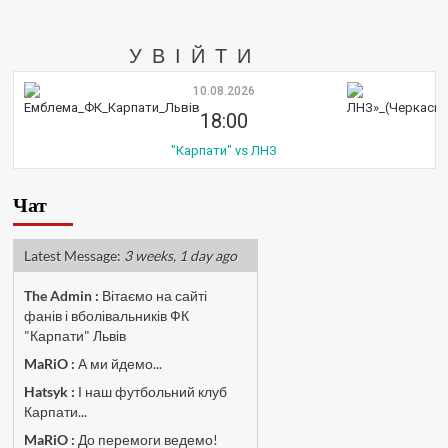
УВІЙТИ
10.08.2026
18:00
"Карпати" vs ЛНЗ
Чат
Latest Message:
3 weeks, 1 day ago
The Admin
:
Вітаємо на сайті
фанів і вболівальників ФК
"Карпати" Львів
MaRiO :
А ми йдемо...
Hatsyk :
І наш футбольний клуб
Карпати...
MaRiO :
До перемоги ведемо!