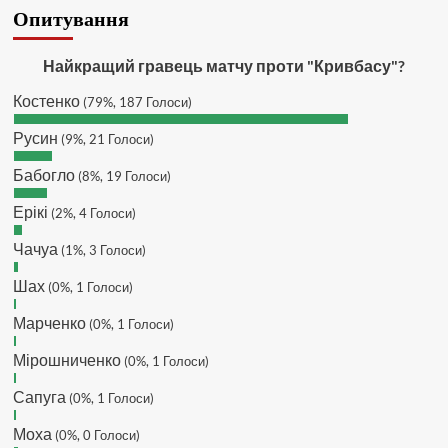
SVAT :
Hatsyk, Якщо зручно, то
Опитування
завтра напишу в інстаграм
Hatsyk :
SVAT, без проблем
Найкращий гравець матчу проти "Кривбасу"?
SVAT :
Hatsyk в інсті обмеження
Костенко
(79%, 187 Голоси)
кинув в ТГ
DJGycle :
Tamada
Русин
(9%, 21 Голоси)
Makiavelli :
Всім привіт!
Бабогло
(8%, 19 Голоси)
Makiavelli :
Бачу чат знову живий)
Ерікі
(2%, 4 Голоси)
MaRiO :
Трансфери такі шо слів
нема....все йде до чергового
Чачуа
(1%, 3 Голоси)
провалу 🙁
Шах
Hatsyk
(0%, 1 Голоси)
:
Makiavelli, вітаємо на
сайті. Вірю що чат і сайт загалом
Марченко
(0%, 1 Голоси)
буде ще активніший з часом)
Hatsyk
:
Та Кузик ще ок, а
Мірошниченко
(0%, 1 Голоси)
Мельниченко я думаю це для
Сапуга
перспективи, хз хз
(0%, 1 Голоси)
SVAT :
На завтра планують
Моха
(0%, 0 Голоси)
трансляцію товарняка з Минаєм