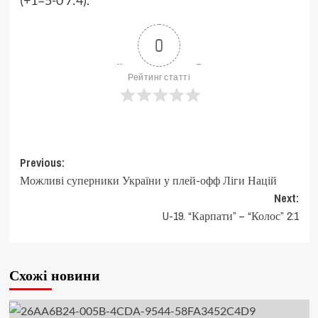
(+1=5-0 7:4).
0
Рейтинг статті
Post
Previous:
Можливі суперники України у плей-офф Ліги Націй
navigation
Next:
U-19. “Карпати” – “Колос” 2:1
Схожі новини