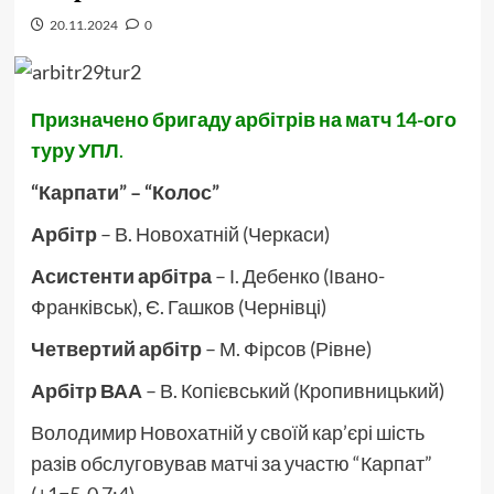
20.11.2024
0
Призначено бригаду арбітрів на матч 14-ого
туру УПЛ
.
“Карпати” – “Колос”
Арбітр
– В. Новохатній (Черкаси)
Асистенти арбітра
– І. Дебенко (Івано-
Франківськ), Є. Гашков (Чернівці)
Четвертий арбітр
– М. Фірсов (Рівне)
Арбітр ВАА
– В. Копієвський (Кропивницький)
Володимир Новохатній у своїй кар’єрі шість
разів обслуговував матчі за участю “Карпат”