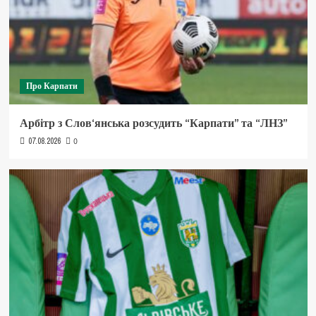
Про Карпати
Арбітр з Слов‘янська розсудить “Карпати” та “ЛНЗ”
07.08.2026
0