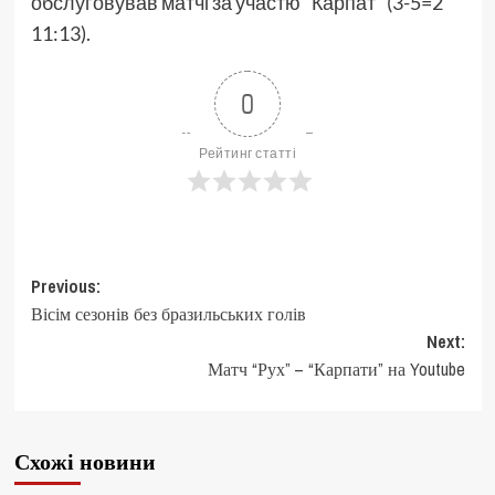
обслуговував матчі за участю “Карпат” (3-5=2
11:13).
0
Рейтинг статті
Post
Previous:
Вісім сезонів без бразильських голів
navigation
Next:
Матч “Рух” – “Карпати” на Youtube
Схожі новини