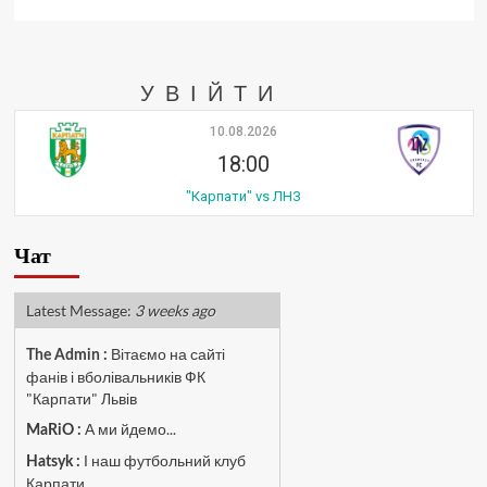
УВІЙТИ
10.08.2026
18:00
"Карпати" vs ЛНЗ
Чат
Latest Message:
3 weeks ago
Вітаємо на сайті
The Admin
:
фанів і вболівальників ФК
"Карпати" Львів
А ми йдемо...
MaRiO :
І наш футбольний клуб
Hatsyk :
Карпати...