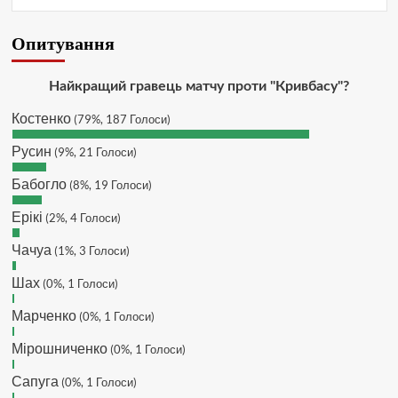
вайбер, будь де) що підходить?
зараз скину.
Опитування
Hatsyk, Якщо зручно, то
SVAT :
завтра напишу в інстаграм
Найкращий гравець матчу проти "Кривбасу"?
SVAT, без проблем
Hatsyk :
Костенко
(79%, 187 Голоси)
Hatsyk в інсті обмеження
SVAT :
кинув в ТГ
Русин
(9%, 21 Голоси)
Tamada
DJGycle :
Бабогло
(8%, 19 Голоси)
Всім привіт!
Makiavelli :
Ерікі
(2%, 4 Голоси)
Бачу чат знову живий)
Makiavelli :
Трансфери такі шо слів
MaRiO :
Чачуа
(1%, 3 Голоси)
нема....все йде до чергового
Шах
провалу 🙁
(0%, 1 Голоси)
Makiavelli, вітаємо на
Hatsyk
:
Марченко
(0%, 1 Голоси)
сайті. Вірю що чат і сайт загалом
буде ще активніший з часом)
Мірошниченко
(0%, 1 Голоси)
Та Кузик ще ок, а
Hatsyk
:
Сапуга
(0%, 1 Голоси)
Мельниченко я думаю це для