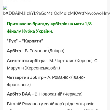
Призначено бригаду арбітрів на матч 1/8
.
фіналу Кубка України
“Рух” – “Карпати”
– В. Романов (Дніпро)
Арбітр
– М. Чертоляс (Херсон), С.
Асистенти арбітра
Марулін (Херсонська обл.)
– А. Романюк (Івано-
Четвертий арбітр
Франківськ)
– В. Новохатній (Черкаси)
Арбітр ВАА
Віталій Романов у своїй кар’єрі десять разів