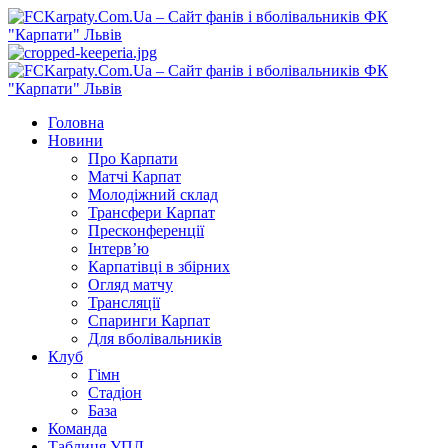
Перейти
до
вмісту
Primary
Menu
Головна
Новини
Про Карпати
Матчі Карпат
Молодіжний склад
Трансфери Карпат
Пресконференції
Інтерв’ю
Карпатівці в збірних
Огляд матчу
Трансляції
Спаринги Карпат
Для вболівальників
Клуб
Гімн
Стадіон
База
Команда
Таблиця УПЛ