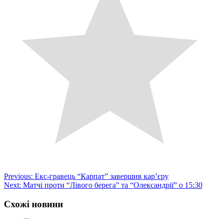
Post
Previous:
Екс-гравець “Карпат” завершив кар’єру
Next:
Матчі проти “Лівого берега” та “Олександрії” о 15:30
navigation
Схожі новини