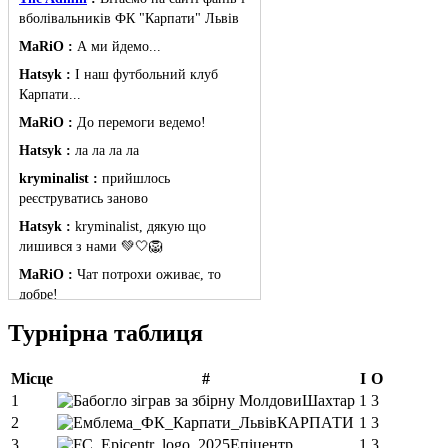
вболівальників ФК "Карпати" Львів
MaRiO :
А ми йдемо...
Hatsyk :
І наш футбольний клуб
Карпати...
MaRiO :
До перемоги ведемо!
Hatsyk :
ла ла ла ла
kryminalist :
прийшлось
реєструватись заново
Hatsyk :
kryminalist, дякую що
лишився з нами 💚🤍🦁
MaRiO :
Чат потрохи оживає, то
добре!
MaRiO :
Знов у клубі бардак...
Турнірна таблиця
Hatsyk :
Все буде добре
Місце
#
І
О
Torsida_LEMBERG_1963 :
Всім
привіт, знову з вами)
1
Шахтар
1
3
2
КАРПАТИ
1
3
Hatsyk :
Torsida_LEMBERG_1963 ,
3
Епіцентр
1
3
радий вітати 🙌 🦁