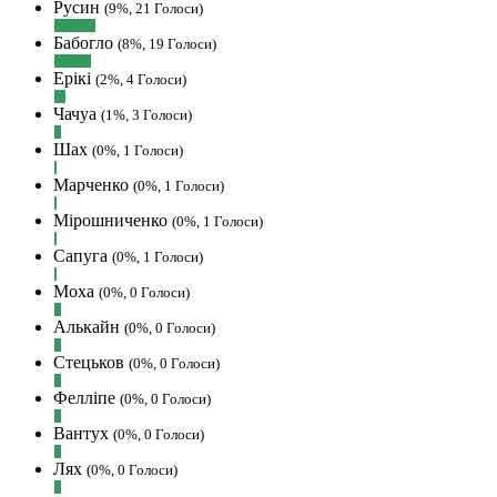
Русин
сайт скинути криптою ltc?
(9%, 21 Голоси)
Hatsyk
:
SVAT, телеграм, пошта,
Бабогло
(8%, 19 Голоси)
вайбер, будь де) що підходить? зараз
Ерікі
(2%, 4 Голоси)
скину.
Чачуа
SVAT :
Hatsyk, Якщо зручно, то
(1%, 3 Голоси)
завтра напишу в інстаграм
Шах
(0%, 1 Голоси)
Hatsyk :
SVAT, без проблем
Марченко
(0%, 1 Голоси)
SVAT :
Hatsyk в інсті обмеження
Мірошниченко
кинув в ТГ
(0%, 1 Голоси)
DJGycle :
Tamada
Сапуга
(0%, 1 Голоси)
Makiavelli :
Всім привіт!
Моха
(0%, 0 Голоси)
Makiavelli :
Бачу чат знову живий)
Алькайн
(0%, 0 Голоси)
MaRiO :
Трансфери такі шо слів
Стецьков
(0%, 0 Голоси)
нема....все йде до чергового провалу
🙁
Фелліпе
(0%, 0 Голоси)
Hatsyk
:
Makiavelli, вітаємо на сайті.
Вантух
(0%, 0 Голоси)
Вірю що чат і сайт загалом буде ще
активніший з часом)
Лях
(0%, 0 Голоси)
Hatsyk
:
Та Кузик ще ок, а