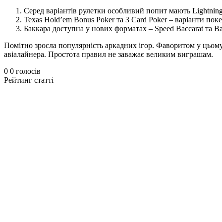
Серед варіантів рулетки особливий попит мають Lightning R
Texas Hold’em Bonus Poker та 3 Card Poker – варіанти п
Баккара доступна у нових форматах – Speed Baccarat та Ba
Помітно зросла популярність аркадних ігор. Фаворитом у цьому 
авіалайнера. Простота правил не заважає великим виграшам.
0
0
голосів
Рейтинг статті