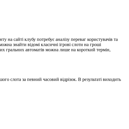
ту на сайті клубу потребує аналізу переваг користувачів та
можна знайти відомі класичні ігрові слоти на гроші
их гральних автоматів можна лише на короткий термін,
шого слота за певний часовий відрізок. В результаті виходить