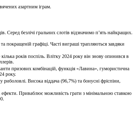
вячених азартним іграм.
ців. Серед безлічі гральних слотів відзначимо п’ять найкращих.
а покращеній графіці. Часті виграші трапляються завдяки
ілька років поспіль. Влітку 2024 року він знову опинився в
ллерів.
ріанти призових комбінацій, функція «Лавина», гумористична
24 року.
 риболовлі. Висока віддача (96,7%) та бонусні фріспіни,
ні ефекти. Приваблює можливість грати з мінімальною ставкою
0.