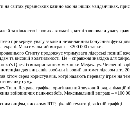
и на сайтах українських казино або на інших майданчиках, прис
ле й за кількістю ігрових автоматів, котрі завоювали увагу грав
ттєво привернув увагу завдяки незвичайним бонусним функціям т
 екрані. Максимальний виграш – ×200 000 ставки.
родавнього Єгипту продовжує утримувати лідерські позиції вже к
дам та високій волатильності. Це – справжня знахідка для хайро
onzo’s Quest із використанням механіки Megaways. Численні ва
потенціал для виграшів зробили ігровий автомат лідером літа 20
 хітом серед користувачів, котрі надають перевагу іграм на тему
ати велику суму.
ey Train. Яскрава графіка, оригінальний звуковий ряд, анімацій
аження войовничих панк-ковбоїв. Максимальний виграш – ×100 00
м опціям, високому RTP, цікавій тематиці, якісній графіці.