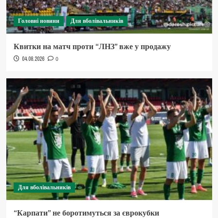
Головні новини
Для вболівальників
Квитки на матч проти “ЛНЗ” вже у продажу
04.08.2026
0
Для вболівальників
“Карпати” не боротимуться за єврокубки