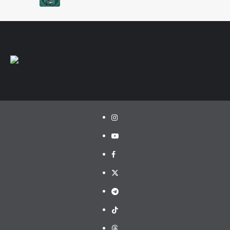
Hatsyk
:
SVAT, гри не бачив, але
читаючи коментарі де тільки
можна, то я розумію все дуже
прикро
Makiavelli :
Якщо до кінця зборів
не підпишуть декількох гарних
креативщиків , які можуть зробити
щось самі без системи , то буде
дуже важко. Захист ще ніби
тримається , але от в атаці все
якось дуже не дуже.
Instagram
Makiavelli :
Треба хоч когось вже))
YouTube
Makiavelli :
Пара форвардів
Невес - Сидун , не звучить , як на
FB
великі амбіції в УПЛ. Надіюсь
Русол хоч залишки Дніпра-1
X
підтягне ( Лєднєв, Третяков,
Telegram
Сарапій, Гаджиєв , Мірошниченко)
Бо маємо 2 вінгера і надіємось у
TikTok
щось грати в УПЛ . Хоч Шведа
додому візьміть чи що..
Threads