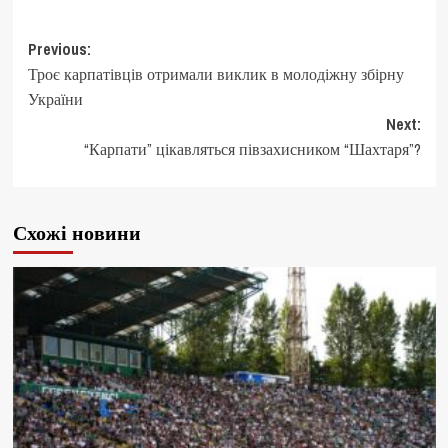
Post
Previous:
Троє карпатівців отримали виклик в молодіжну збірну
navigation
України
Next:
“Карпати” цікавляться півзахисником “Шахтаря”?
Схожі новини