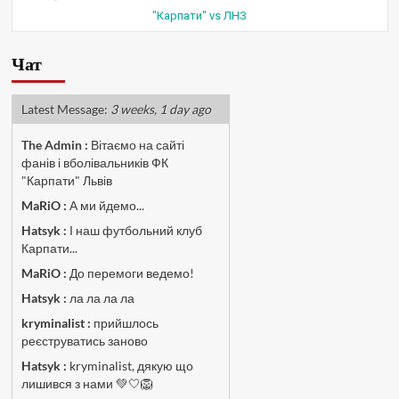
"Карпати" vs ЛНЗ
Чат
Latest Message:
3 weeks, 1 day ago
The Admin
:
Вітаємо на сайті
фанів і вболівальників ФК
"Карпати" Львів
MaRiO :
А ми йдемо...
Hatsyk :
І наш футбольний клуб
Карпати...
MaRiO :
До перемоги ведемо!
Hatsyk :
ла ла ла ла
kryminalist :
прийшлось
реєструватись заново
Hatsyk :
kryminalist, дякую що
лишився з нами 💚🤍🦁