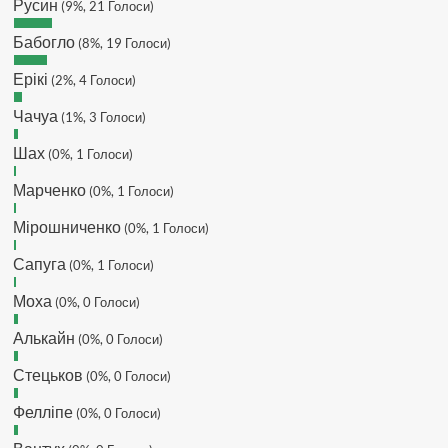
DJGycle :
Tamada
Русин
(9%, 21 Голоси)
Makiavelli :
Всім привіт!
Бабогло
(8%, 19 Голоси)
Makiavelli :
Бачу чат знову живий)
Ерікі
(2%, 4 Голоси)
MaRiO :
Трансфери такі шо слів
нема....все йде до чергового
Чачуа
(1%, 3 Голоси)
провалу 🙁
Шах
Hatsyk
(0%, 1 Голоси)
:
Makiavelli, вітаємо на
сайті. Вірю що чат і сайт загалом
Марченко
(0%, 1 Голоси)
буде ще активніший з часом)
Hatsyk
:
Та Кузик ще ок, а
Мірошниченко
(0%, 1 Голоси)
Мельниченко я думаю це для
Сапуга
перспективи, хз хз
(0%, 1 Голоси)
SVAT :
На завтра планують
Моха
(0%, 0 Голоси)
трансляцію товарняка з Минаєм
https://www.youtube.com/live/Qb1ebGeOfZ8?
Алькайн
(0%, 0 Голоси)
si=GU46Q4zlJQd2L-W8
Стецьков
(0%, 0 Голоси)
Hatsyk
:
А ще на сайті триває
опитування)
Фелліпе
(0%, 0 Голоси)
SVAT :
Hatsyk А як зробити
посилання?