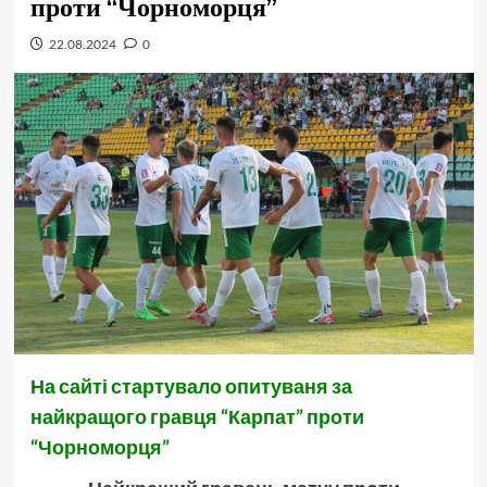
проти “Чорноморця”
22.08.2024
0
На сайті стартувало опитуваня за
найкращого гравця “Карпат” проти
“Чорноморця”