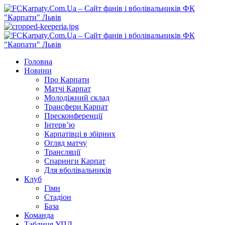
Перейти
до
вмісту
Primary
Menu
Головна
Новини
Про Карпати
Матчі Карпат
Молодіжний склад
Трансфери Карпат
Пресконференції
Інтерв’ю
Карпатівці в збірних
Огляд матчу
Трансляції
Спаринги Карпат
Для вболівальників
Клуб
Гімн
Стадіон
База
Команда
Таблиця УПЛ