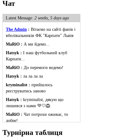
Чат
Latest Message:
2 weeks, 5 days ago
The Admin
:
Вітаємо на сайті фанів і
вболівальників ФК "Карпати" Львів
MaRiO :
А ми йдемо...
Hatsyk :
І наш футбольний клуб
Карпати...
MaRiO :
До перемоги ведемо!
Hatsyk :
ла ла ла ла
kryminalist :
прийшлось
реєструватись заново
Hatsyk :
kryminalist, дякую що
лишився з нами 💚🤍🦁
MaRiO :
Чат потрохи оживає, то
добре!
MaRiO :
Знов у клубі бардак...
Турнірна таблиця
Hatsyk :
Все буде добре